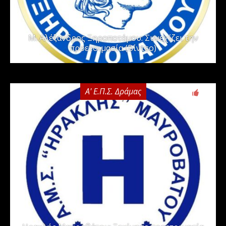
Μ. Αλέξανδρος Ξηροποτάμου: Συνεχίζει την
προετοιμασία (Βίντεο)
Α' Ε.Π.Σ. Δράμας
0