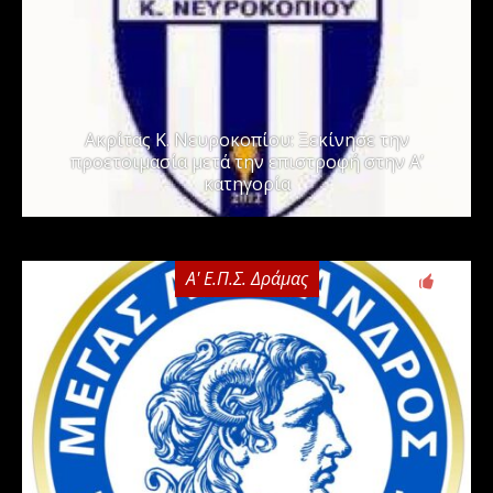
Ακρίτας Κ. Νευροκοπίου: Ξεκίνησε την
προετοιμασία μετά την επιστροφή στην Α’
κατηγορία
Α' Ε.Π.Σ. Δράμας
0