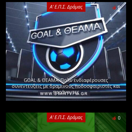
Α' Ε.Π.Σ. Δράμας
0
GOAL & ΘΕΑΜΑ: Πολύ ενδιαφέρουσες
συνεντεύξεις με δραμινούς ποδοσφαιριστές και
παράγοντες
Α' Ε.Π.Σ. Δράμας
0