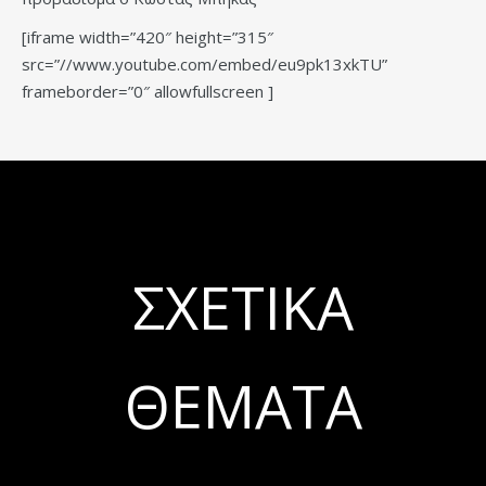
[iframe width=”420″ height=”315″
src=”//www.youtube.com/embed/eu9pk13xkTU”
frameborder=”0″ allowfullscreen ]
ΣΧΕΤΙΚΆ
ΘΈΜΑΤΑ