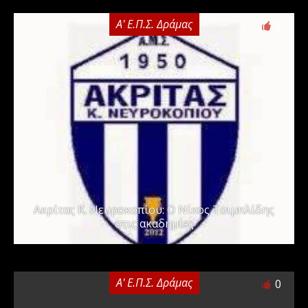
Α' Ε.Π.Σ. Δράμας
0
Ακρίτας Κ. Νευροκοπίου: Ο Νίκος Τσιμπλίδης
στις ακαδημίες
Α' Ε.Π.Σ. Δράμας
0