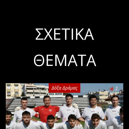
ΣΧΕΤΙΚΆ
ΘΈΜΑΤΑ
Δόξα Δράμας
2