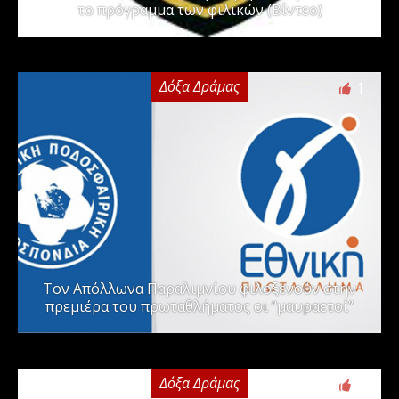
το πρόγραμμα των φιλικών (Βίντεο)
Δόξα Δράμας
1
Τον Απόλλωνα Παραλιμνίου φιλοξενούν στην
πρεμιέρα του πρωταθλήματος οι “μαυραετοί”
Δόξα Δράμας
2