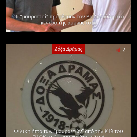
Οι “μαυραετοί” πρόσθεσαν τον Βαϊλεζούδη στο
κέντρο της άμυνας τους
Δόξα Δράμας
2
Φιλική ήττα των “μαυραετών” από την Κ19 του