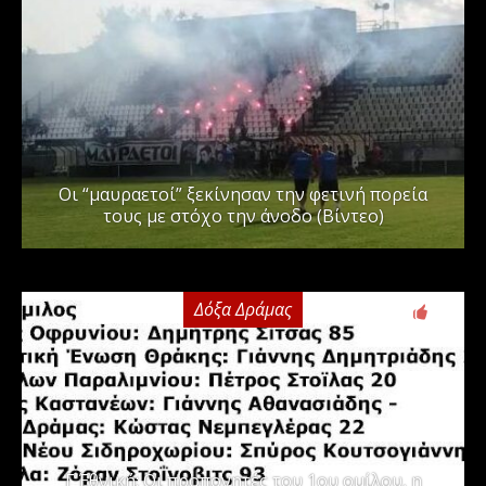
Οι “μαυραετοί” ξεκίνησαν την φετινή πορεία
τους με στόχο την άνοδο (Βίντεο)
Δόξα Δράμας
3
Γ΄ Εθνική: Οι προπονητές του 1ου ομίλου, η