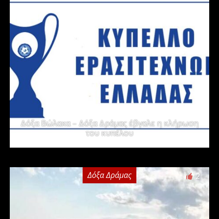
Δόξα Βώλακα – Δόξα Δράμας έβγαλε η κλήρωση
του κυπέλου
Δόξα Δράμας
2