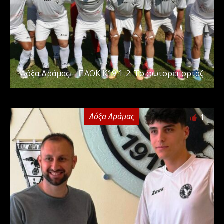
Δόξα Δράμας – ΠΑΟΚ Κ19 1-2: Το φωτορεπορτάζ
Δόξα Δράμας
1