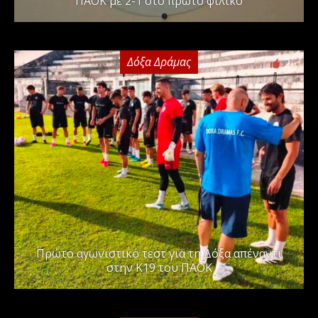
ΠΑΟΚ με 2-1 στο πρώτο φιλικό
Δόξα Δράμας
2
Πρώτο αγωνιστικό τεστ για τη Δόξα απέναντι
στην Κ19 του ΠΑΟΚ