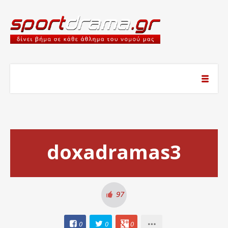
doxadramas3
97
0
0
0