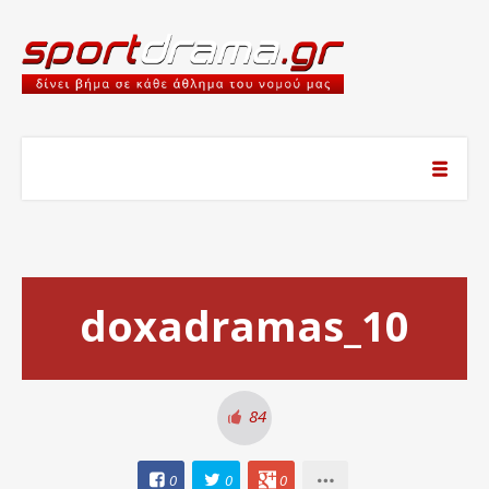
doxadramas_10
84
0
0
0