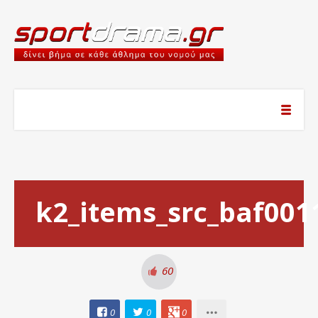
k2_items_src_baf00
60
0
0
0