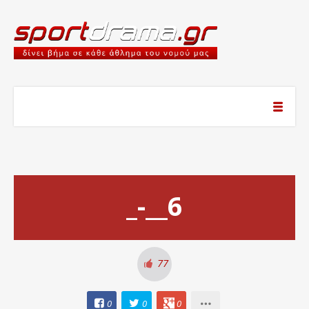
_-__6
77
0
0
0