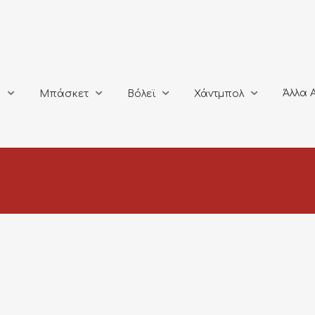
Άλλα Αθλή
Μπάσκετ
Βόλεϊ
Χάντμπολ
Άλλα 
ο
Μπάσκετ
Βόλεϊ
Χάντμπολ