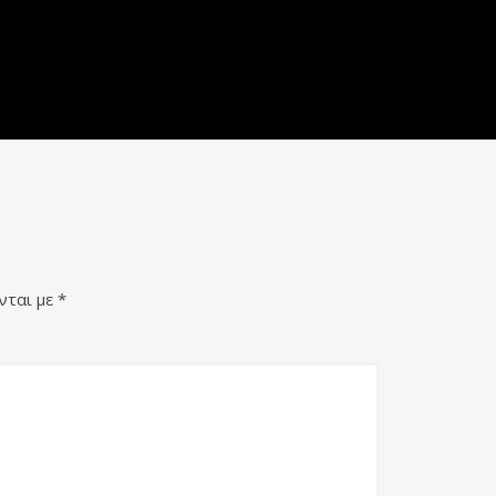
νται με
*