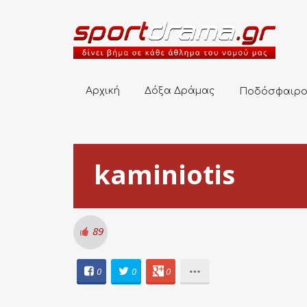
Αρχική
Δόξα Δράμας
Ποδόσφαιρο
Αρχική
Δόξα Δράμας
Ποδόσφαιρ
kaminiotis
89
0
0
0