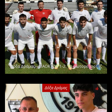
Δόξα Δράμας – ΠΑΟΚ Κ19 1-2: Το φωτορεπορτάζ
Δόξα Δράμας
1