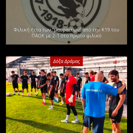
Φιλική ήττα των “μαυραετών” από την Κ19 του
ΠΑΟΚ με 2-1 στο πρώτο φιλικό
Δόξα Δράμας
2