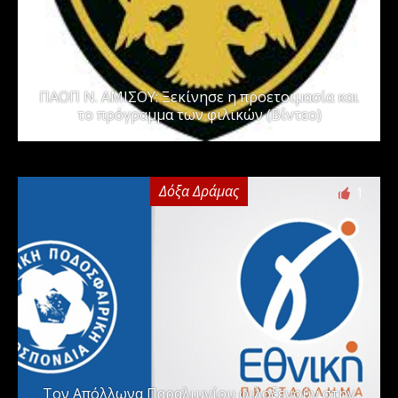
ΠΑΟΠ Ν. ΑΜΙΣΟΥ: Ξεκίνησε η προετοιμασία και
το πρόγραμμα των φιλικών (Βίντεο)
Δόξα Δράμας
1
Τον Απόλλωνα Παραλιμνίου φιλοξενούν στην