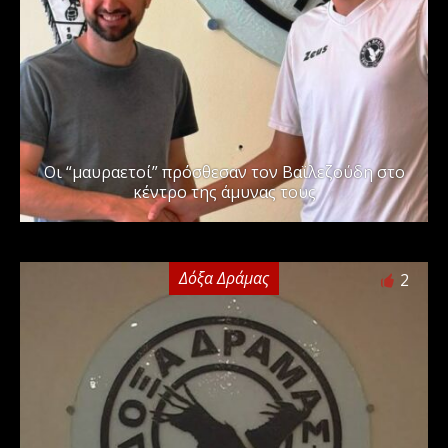
Οι “μαυραετοί” πρόσθεσαν τον Βαϊλεζούδη στο
κέντρο της άμυνας τους
Δόξα Δράμας
2