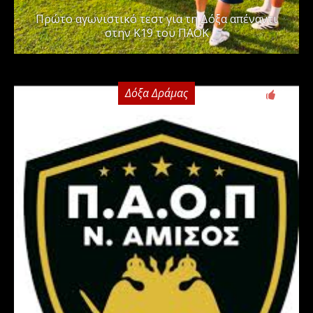
Πρώτο αγωνιστικό τεστ για τη Δόξα απέναντι
στην Κ19 του ΠΑΟΚ
Δόξα Δράμας
0