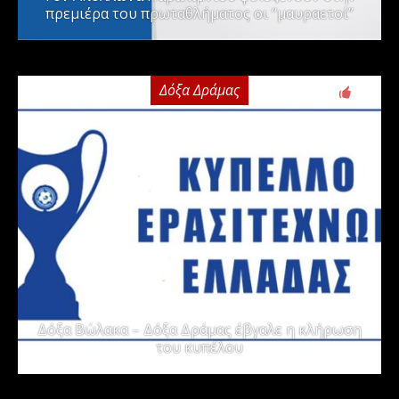
πρεμιέρα του πρωταθλήματος οι “μαυραετοί”
Δόξα Δράμας
2
Δόξα Βώλακα – Δόξα Δράμας έβγαλε η κλήρωση
του κυπέλου