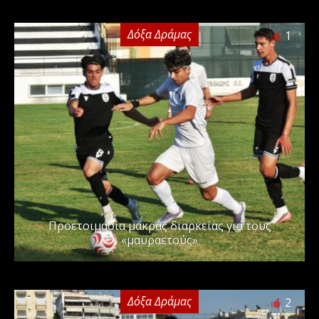
Δόξα Δράμας
1
Προετοιμασία μακράς διαρκείας για τους
«μαυραετούς»
Δόξα Δράμας
2