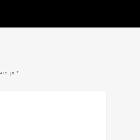
νται με
*