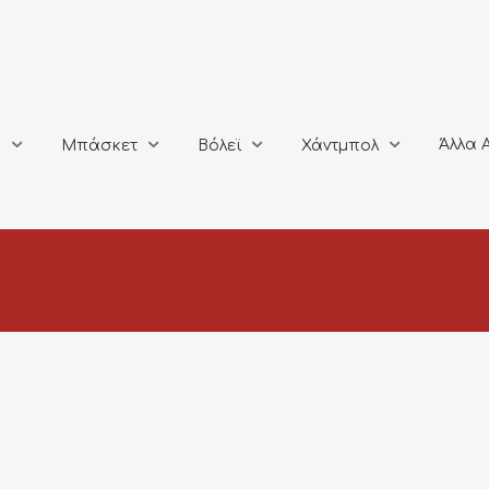
Άλλα Αθλή
Μπάσκετ
Βόλεϊ
Χάντμπολ
Άλλα 
ο
Μπάσκετ
Βόλεϊ
Χάντμπολ