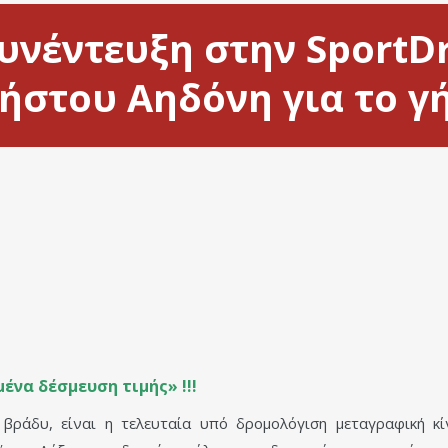
υνέντευξη στην SportD
στου Αηδόνη για το γή
ένα δέσμευση τιμής» !!!
ράδυ, είναι η τελευταία υπό δρομολόγιση μεταγραφική κί