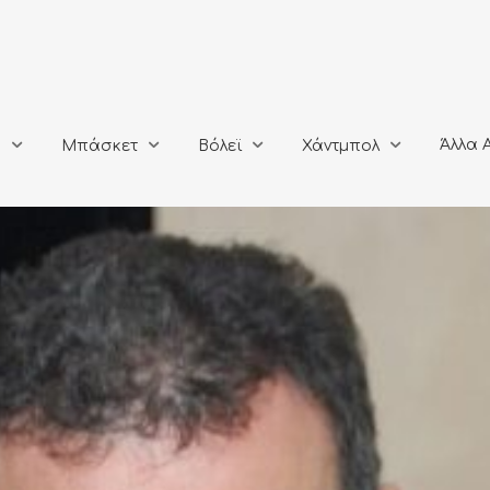
Άλλα Αθλή
Μπάσκετ
Βόλεϊ
Χάντμπολ
Άλλα 
ο
Μπάσκετ
Βόλεϊ
Χάντμπολ