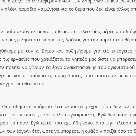
ρε η Δόξα, το ενδιαφέρον όλων των δραμινών επικεντρώνετα
 πλέον αρμόδιο να μιλήσει για το θέμα που δεν είναι άλλος 
ντασία ακούγονται για το θέμα, τις τελευταίες μέρες από διά
,να μας μιλήσει στο κόσμο της Δράμας για την πορεία του θέμα
θήκαμε με τον κ. Σάμιο και συζητήσαμε για τις ενέργειες
ς τις εργασίες που χρειάζεται το γήπεδο μας ώστε να μπορέσε
οτε πρέπει να γίνουν τα έργα ανακατασκευής του αγωνιστικού
 Άρτας και οι υπόλοιπες παρεμβάσεις που απαιτούνται ώστ
σιογραφικά θεωρεία».
. Οποιοδήποτε νούμερο έχει ακουστεί μέχρι τώρα δεν ανταπ
ται και οι οποίες είναι πολύ συγκεκριμένες. Εγώ δεν μπορώ να
 μου το πουν. Εγώ αυτό που έχω ήδη κάνει από την πλευρά 
ν των έργων, έτσι ώστε να μπορέσει η ομάδα ν παίξει όσο το 