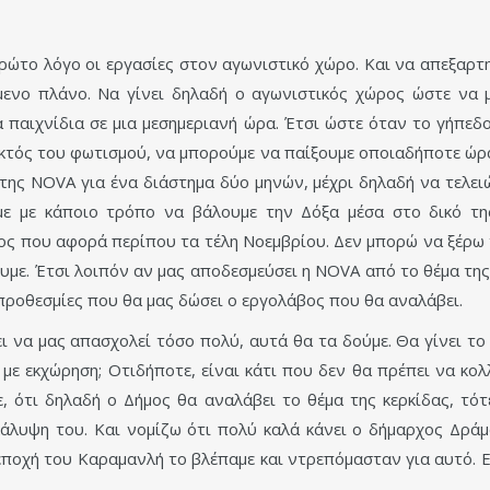
 πρώτο λόγο οι εργασίες στον αγωνιστικό χώρο. Και να απεξαρτ
νο πλάνο. Να γίνει δηλαδή ο αγωνιστικός χώρος ώστε να μπ
παιχνίδια σε μια μεσημεριανή ώρα. Έτσι ώστε όταν το γήπεδο
κτός του φωτισμού, να μπορούμε να παίξουμε οποιαδήποτε ώρα
ς NOVA για ένα διάστημα δύο μηνών, μέχρι δηλαδή να τελειώ
ουμε με κάποιο τρόπο να βάλουμε την Δόξα μέσα στο δικό τ
ς που αφορά περίπου τα τέλη Νοεμβρίου. Δεν μπορώ να ξέρω 
με. Έτσι λοιπόν αν μας αποδεσμεύσει η NOVA από το θέμα της 
ς προθεσμίες που θα μας δώσει ο εργολάβος που θα αναλάβει.
πει να μας απασχολεί τόσο πολύ, αυτά θα τα δούμε. Θα γίνει τ
 με εκχώρηση; Οτιδήποτε, είναι κάτι που δεν θα πρέπει να κολ
ε, ότι δηλαδή ο Δήμος θα αναλάβει το θέμα της κερκίδας, τ
 κάλυψη του. Και νομίζω ότι πολύ καλά κάνει ο δήμαρχος Δρά
ποχή του Καραμανλή το βλέπαμε και ντρεπόμασταν για αυτό. 