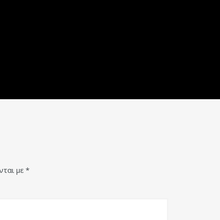
νται με
*