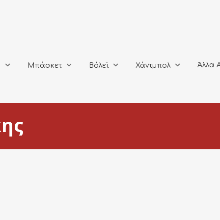
Άλλα Αθλή
Μπάσκετ
Βόλεϊ
Χάντμπολ
Άλλα 
ο
Μπάσκετ
Βόλεϊ
Χάντμπολ
κης