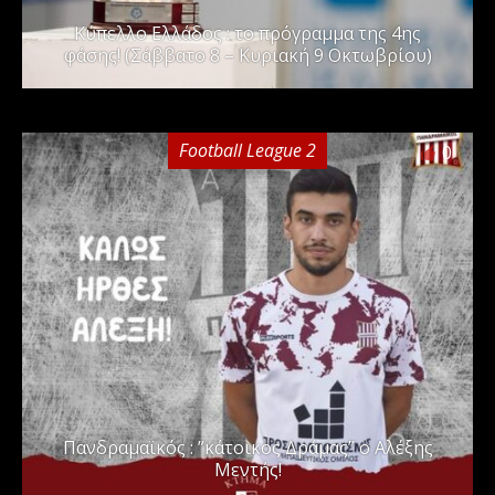
Kύπελλο Ελλάδος : το πρόγραμμα της 4ης
φάσης! (Σάββατο 8 – Κυριακή 9 Οκτωβρίου)
Football League 2
0
Πανδραμαϊκός : ”κάτοικος Δράμας” ο Αλέξης
Μεντής!