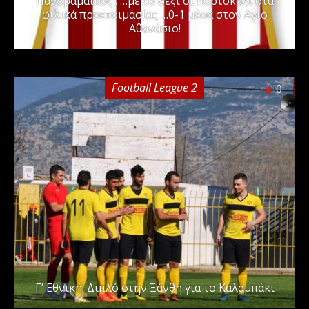
Πανδραμαϊκός : …με το δεξί οι πορτοκαλί στα
φιλικά προετοιμασίας …0-1 μέσα στον Αγιο
Αθανάσιο!
Football League 2
0
Γ’ Εθνική: Διπλό στην Ξάνθη για το Καλαμπάκι