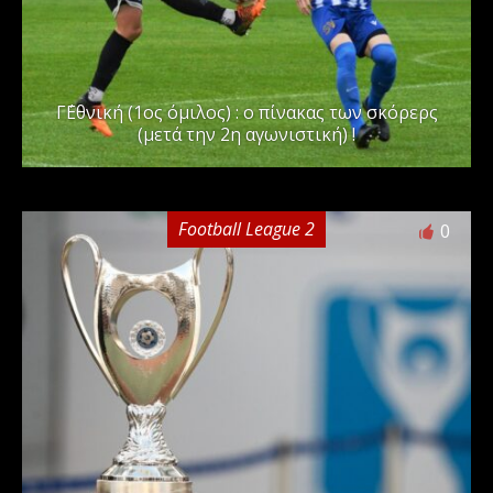
Γ΄Εθνική (1ος όμιλος) : ο πίνακας των σκόρερς
(μετά την 2η αγωνιστική) !
Football League 2
0