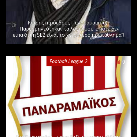
Καϊρης (πρόεδρος Πανδραμαϊκού) :
”Παρερμηνεύτηκαν τα λόγια μου…. ποτέ δεν
είπα ότι η SL2 είναι το χειρότερο πρωτάθλημα”!
Football League 2
0