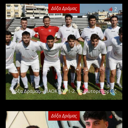
Δόξα Δράμας
2
Δόξα Δράμας – ΠΑΟΚ Κ19 1-2: Το φωτορεπορτάζ
Δόξα Δράμας
1