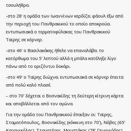
τσουλήθρα.
-στο 28’ η ομάδα των Ιωαννίνων κερδίζει φάουλ έξω από
την περιοχή του Πανθρακικού το οποίο αποκρούει
εντυπωσιακά ο τερματοφύλακας του Πανθρακικού
Ταϊρης σε κόρνερ.
-στο 46’ ο Βασιλακάκης ήθελε να επαναλάβει το
κατόρθωμα του 5’ λεπτού αλλά η μπάλα κατέληξε λίγο
πάνω από το οριζόντιο δοκάρι.
-στο 49’ ο Ταϊρης διώχνει εντυπωσιακά σε κόρνερ έπειτα
από πολύ καλό πλασέ.
– στο 70’ δέχεται ο Βοσνακίδης τη δεύτερη κίτρινη κάρτα
και αποβάλλεται από τον αγώνα.
Για την ομάδα του Πανθρακικού έπαιξαν οι: Ταϊρης,
Σταματόπουλος, Βοσνακίδης (κόκκινη στο 70’), Νόβες (65’
Καρανικόλας), Σταματέρης, Μουστάκας (78’ Γεωργιάδης),