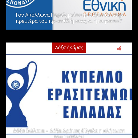
Τον Απόλλωνα Παραλιμνίου φιλοξενούν στην
πρεμιέρα του πρωταθλήματος οι “μαυραετοί”
Δόξα Δράμας
2
Δόξα Βώλακα – Δόξα Δράμας έβγαλε η κλήρωση
του κυπέλου