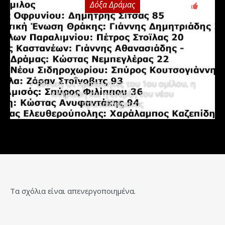
Δόξα Δράμας
3
Γ΄ Εθνική: Οι προπονητές του 1ου ομίλου, η
κλήρωση και η έναρξη του νέου
πρωταθλήματος
Τα σχόλια είναι απενεργοποιημένα.