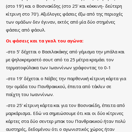
(στο 19’) και ο Βοσνακίδης (στο 25’ και κόκκινη- δεύτερη
κίτρινη στο 70’). Αξιόλογες φάσεις έξω από της περιοχές
των ομάδων δεν έγιναν, εκτός από μία δύο στημένες
φάσεις από φάουλ.
Οι φάσεις και τα γκολ του αγώνα:
-στο 5’ δέχεται ο Βασιλακάκης από γέμισμα την μπάλα και
με ψηλοκρεμαστό σουτ από τα 25 μέτρα κρεμάει τον
τερματοφύλακα των Ιωαννίνων γράφοντας το 0-1
-στο 19’ δέχεται ο Νόβες την παρθενική κίτρινη κάρτα για
την ομάδα του Πανθρακικού, έπειτα από τάκλιν σε
παίχτη του Ιωαννίνων.
-στο 25’ κίτρινη κάρτα και για τον Βοσνακίδη, έπειτα από
μαρκάρισμα.. Εδώ να σημειώσουμε ότι και οι δύο κίτρινες
κάρτες στα δύο σεντερ μπακ του Πανθρακικού ήταν πολύ
αυστηρές, δεδομένου ότι ο αγωνιστικός χώρος ήταν