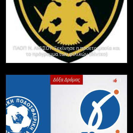
ΠΑΟΠ Ν. ΑΜΙΣΟΥ: Ξεκίνησε η προετοιμασία και
το πρόγραμμα των φιλικών (Βίντεο)
Δόξα Δράμας
1