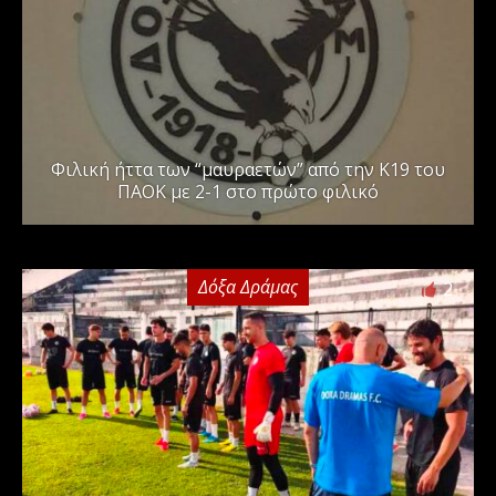
Φιλική ήττα των “μαυραετών” από την Κ19 του
ΠΑΟΚ με 2-1 στο πρώτο φιλικό
Δόξα Δράμας
2