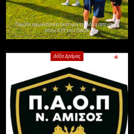
Πρώτο αγωνιστικό τεστ για τη Δόξα απέναντι
στην Κ19 του ΠΑΟΚ
Δόξα Δράμας
0