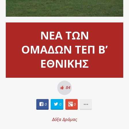
NEA ΤΩΝ
ΟΜΑΔΩΝ ΤΕΠ Β’
ΕΘΝΙΚΗΣ
84
0
0
0
Δόξα Δράμας