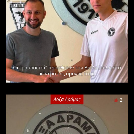
Οι “μαυραετοί” πρόσθεσαν τον Βαϊλεζούδη στο
κέντρο της άμυνας τους
Δόξα Δράμας
2