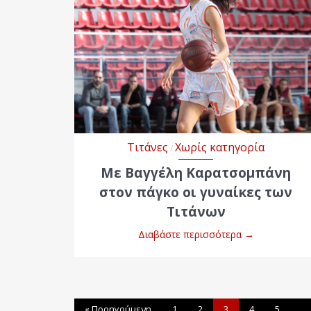
Τιτάνες
Χωρίς κατηγορία
/
Με Βαγγέλη Καρατσομπάνη
στον πάγκο οι γυναίκες των
Τιτάνων
Διαβάστε περισσότερα
→
« Προηγούμενη
1
2
3
4
5
…