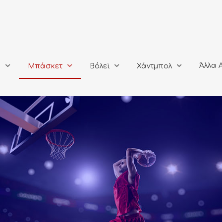
Άλλα Αθλή
Μπάσκετ
Βόλεϊ
Χάντμπολ
Άλλα 
ο
Μπάσκετ
Βόλεϊ
Χάντμπολ