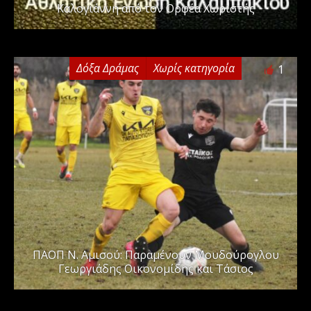
Καλογιάννη από τον Ορφέα Χωριστής
Δόξα Δράμας
Χωρίς κατηγορία
1
ΠΑΟΠ Ν. Αμισού: Παραμένουν Μουδούρογλου
Γεωργιάδης Οικονομίδης και Τάσιος