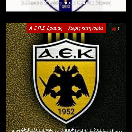
Βώλακα ο Θανάσης και ο Κώστας Σέγκος
Α' Ε.Π.Σ. Δράμας
Χωρίς κατηγορία
0
ΑΕ Καλαμπακίου: Προσθήκη του Σπύρου