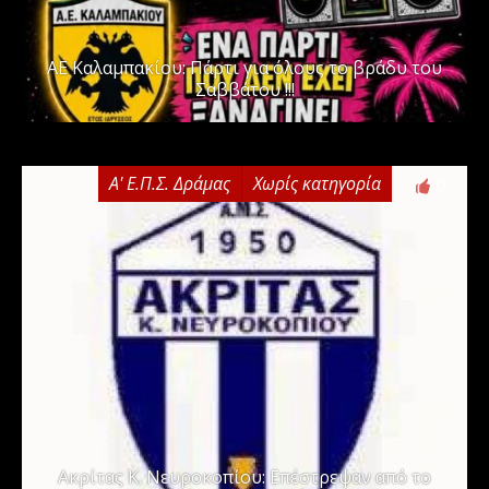
ΑΕ Καλαμπακίου: Πάρτι για όλους το βράδυ του
Σαββάτου !!!
Α' Ε.Π.Σ. Δράμας
Χωρίς κατηγορία
0
Ακρίτας Κ. Νευροκοπίου: Επέστρεψαν από το