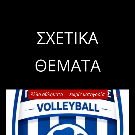
ΣΧΕΤΙΚΆ
ΘΈΜΑΤΑ
Άλλα αθλήματα
Χωρίς κατηγορία
0