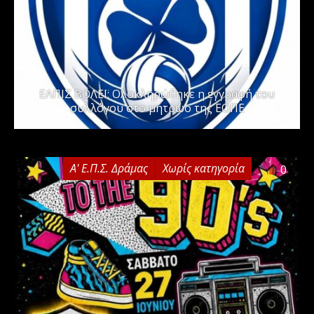
ΕΛΠΙΣ ΒΟΛΕΪ: Ολοκληρώθηκε η εγγραφή του
συλλόγου στο μητρώο της ΕΟΠΕ
Α' Ε.Π.Σ. Δράμας
Χωρίς κατηγορία
0