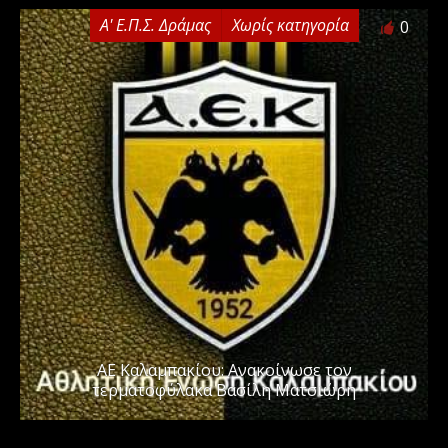
Α' Ε.Π.Σ. Δράμας
Χωρίς κατηγορία
0
ΑΕ Καλαμπακίου: Ανακοίνωσε τον
τερματοφύλακα Βασίλη Ματσιώρη