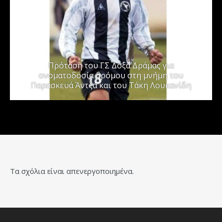
Πρόταση του ΓΣ Δόξα Δράμας για
ονοματοδοσία δρόμου στη μνήμη του
Παρασκευά Άντζα και του Τάκη Λουκανίδη
Τα σχόλια είναι απενεργοποιημένα.