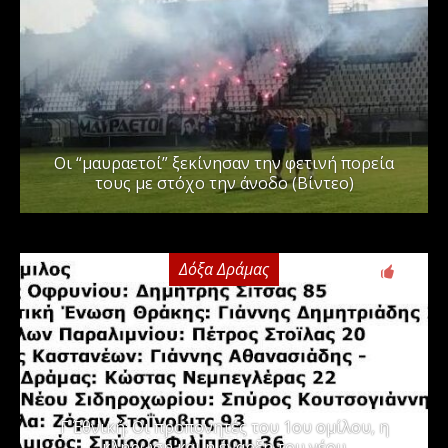
Οι “μαυραετοί” ξεκίνησαν την φετινή πορεία
τους με στόχο την άνοδο (Βίντεο)
Δόξα Δράμας
3
Γ΄ Εθνική: Οι προπονητές του 1ου ομίλου, η
κλήρωση και η έναρξη του νέου