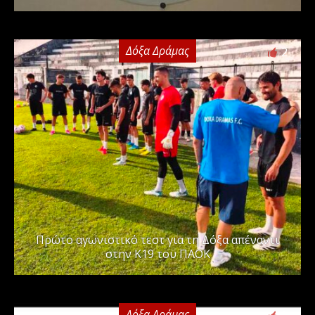
Δόξα Δράμας
2
Πρώτο αγωνιστικό τεστ για τη Δόξα απέναντι
στην Κ19 του ΠΑΟΚ
Δόξα Δράμας