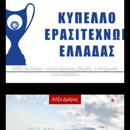
Δόξα Βώλακα – Δόξα Δράμας έβγαλε η κλήρωση
του κυπέλου
Δόξα Δράμας
2