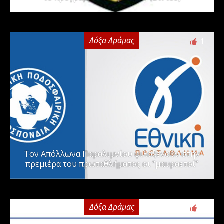
Δόξα Δράμας
1
Τον Απόλλωνα Παραλιμνίου φιλοξενούν στην
πρεμιέρα του πρωταθλήματος οι “μαυραετοί”
Δόξα Δράμας
2