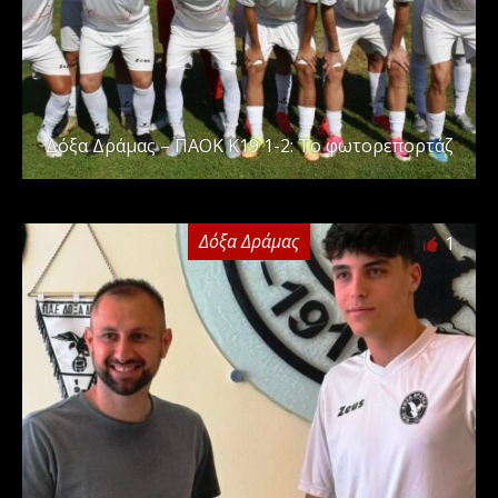
Δόξα Δράμας – ΠΑΟΚ Κ19 1-2: Το φωτορεπορτάζ
Δόξα Δράμας
1