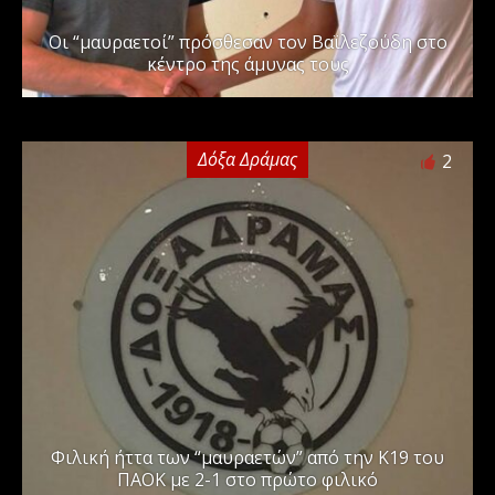
Οι “μαυραετοί” πρόσθεσαν τον Βαϊλεζούδη στο
κέντρο της άμυνας τους
Δόξα Δράμας
2
Φιλική ήττα των “μαυραετών” από την Κ19 του
ΠΑΟΚ με 2-1 στο πρώτο φιλικό