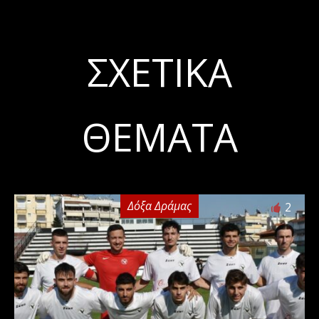
ΣΧΕΤΙΚΆ
ΘΈΜΑΤΑ
Δόξα Δράμας
2