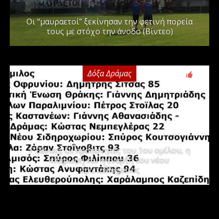
Οι “μαυραετοί” ξεκίνησαν την φετινή πορεία
τους με στόχο την άνοδο (Βίντεο)
Δόξα Δράμας
3
Γ΄ Εθνική: Οι προπονητές του 1ου ομίλου, η
κλήρωση και η έναρξη του νέου
πρωταθλήματος