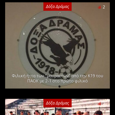
Δόξα Δράμας
2
Φιλική ήττα των “μαυραετών” από την Κ19 του
ΠΑΟΚ με 2-1 στο πρώτο φιλικό
Δόξα Δράμας
2