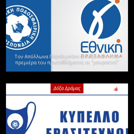
Τον Απόλλωνα Παραλιμνίου φιλοξενούν στην
πρεμιέρα του πρωταθλήματος οι “μαυραετοί”
Δόξα Δράμας
2