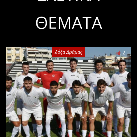
ΘΈΜΑΤΑ
Δόξα Δράμας
2