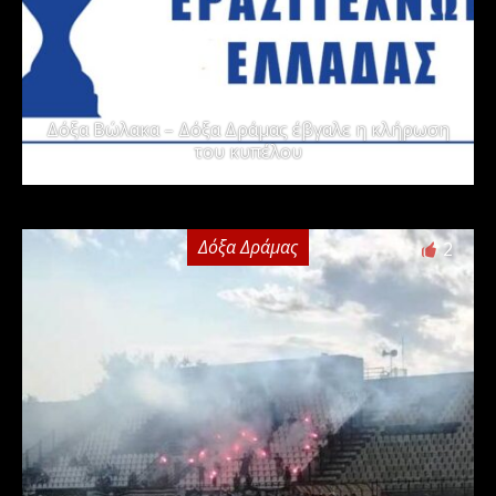
Δόξα Βώλακα – Δόξα Δράμας έβγαλε η κλήρωση
του κυπέλου
Δόξα Δράμας
2