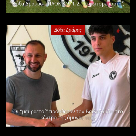
Δόξα Δράμας – ΠΑΟΚ Κ19 1-2: Το φωτορεπορτάζ
Δόξα Δράμας
1
Οι “μαυραετοί” πρόσθεσαν τον Βαϊλεζούδη στο
κέντρο της άμυνας τους