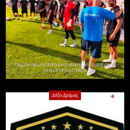
Πρώτο αγωνιστικό τεστ για τη Δόξα απέναντι
στην Κ19 του ΠΑΟΚ
Δόξα Δράμας
0