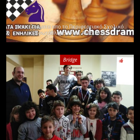
Αποτελεσματα απο το Περιφερειακό Σχολικό
Πρωτάθλημα Σκακι ΑΜΘ 2018
Bridge
0