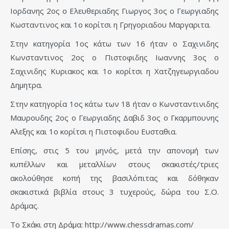
Ιορδανης 2ος ο Ελευθεριαδης Γιωργος 3ος ο Γεωργιαδης
Κωσταντινος και 1ο κορίτσι η Γρηγοριαδου Μαργαριτα.
Στην κατηγορία 1ος κάτω των 16 ήταν ο Σαχινιδης
Κωνσταντινος 2ος ο Πιστοφιδης Ιωαννης 3ος ο
Σαχινιδης Κυριακος και 1ο κορίτσι η Χατζηγεωργιαδου
Δημητρα.
Στην κατηγορία 1ος κάτω των 18 ήταν ο Κωνσταντινιδης
Μαυρουδης 2ος ο Γεωργιαδης Δαβιδ 3ος ο Γκαρμπουνης
Αλεξης και 1ο κορίτσι η Πιστοφιδου Ευσταθια.
Επίσης, στις 5 του μηνός, μετά την απονομή των
κυπέλλων και μεταλλίων στους σκακιστές/τριες
ακολούθησε κοπή της βασιλόπιτας και δόθηκαν
σκακιστικά βιβλία στους 3 τυχερούς, δώρα του Σ.Ο.
Δράμας.
Το Σκάκι στη Δράμα: http://www.chessdramas.com/