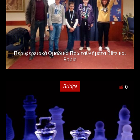
Περιφερειακά Ομαδικά Πρωταθλήματα Blitz και
Rapid
Bridge
0