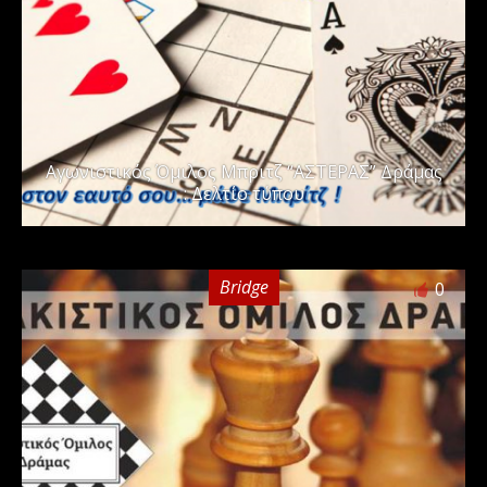
Αγωνιστικός Όμιλος Μπριτζ “ΑΣΤΕΡΑΣ” Δράμας
: Δελτίο τύπου
Bridge
0