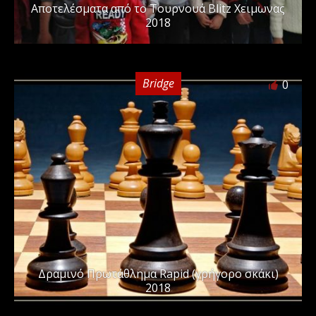
Αποτελέσματα από το Τουρνουά Blitz Χειμωνας
2018
Bridge
0
Δραμινό Πρωτάθλημα Rapid (γρήγορο σκάκι)
2018