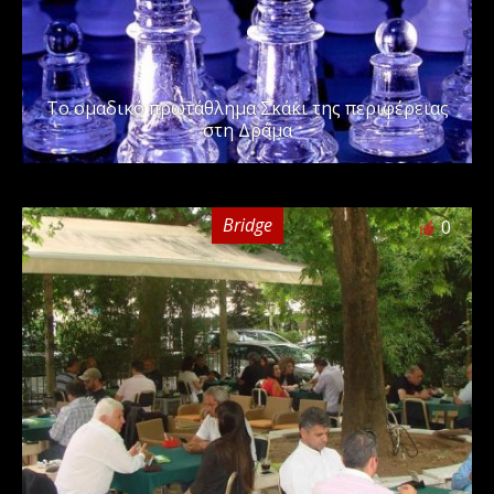
Το ομαδικό πρωτάθλημα Σκάκι της περιφέρειας
στη Δράμα
Bridge
0