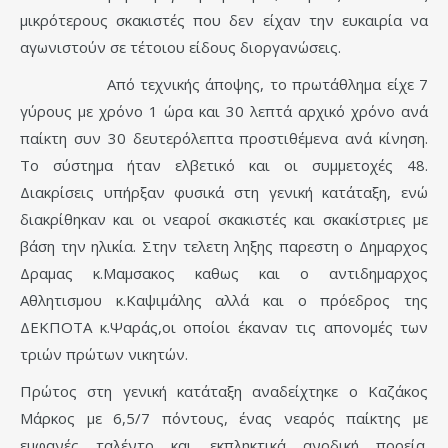
μικρότερους σκακιστές που δεν είχαν την ευκαιρία να
αγωνιστούν σε τέτοιου είδους διοργανώσεις.
Από τεχνικής άποψης, το πρωτάθλημα είχε 7
γύρους με χρόνο 1 ώρα και 30 λεπτά αρχικό χρόνο ανά
παίκτη συν 30 δευτερόλεπτα προστιθέμενα ανά κίνηση.
Το σύστημα ήταν ελβετικό και οι συμμετοχές 48.
Διακρίσεις υπήρξαν φυσικά στη γενική κατάταξη, ενώ
διακρίθηκαν και οι νεαροί σκακιστές και σκακίστριες με
βάση την ηλικία. Στην τελετη ληξης παρεστη ο Δημαρχος
Δραμας κ.Μαμσακος καθως και ο αντιδημαρχος
Αθλητισμου κ.Καψιμάλης αλλά και ο πρόεδρος της
ΔΕΚΠΟΤΑ κ.Ψαράς,οι οποίοι έκαναν τις απονομές των
τριών πρώτων νικητών.
Πρώτος στη γενική κατάταξη αναδείχτηκε ο Καζάκος
Μάρκος με 6,5/7 πόντους, ένας νεαρός παίκτης με
εμφανές ταλέντο και εκπληκτικά ανοδική πορεία.