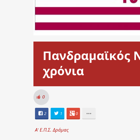
Πανδραμαϊκός Ν
χρόνια
0
2
1
0
Α' Ε.Π.Σ. Δράμας