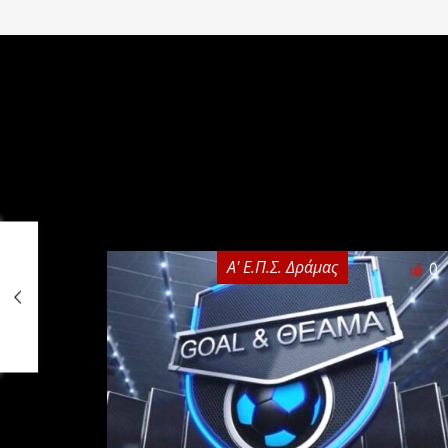
Α' Ε.Π.Σ. Δράμας
0