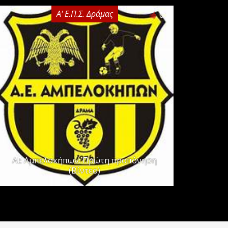
Α' Ε.Π.Σ. Δράμας
0
ΑΕ Αμπελοκήπων: Πρώτη προπόνηση
(Βίντεο)