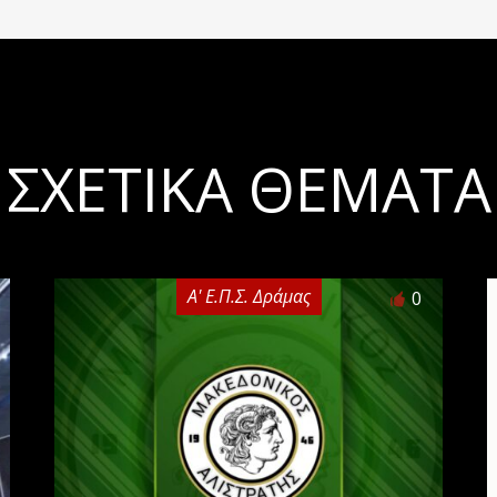
ΣΧΕΤΙΚΆ ΘΈΜΑΤΑ
Α' Ε.Π.Σ. Δράμας
0