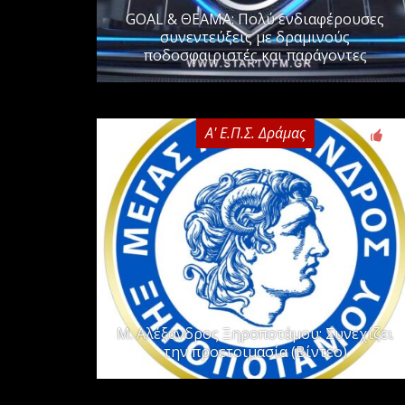
GOAL & ΘΕΑΜΑ: Πολύ ενδιαφέρουσες
συνεντεύξεις με δραμινούς
ποδοσφαιριστές και παράγοντες
Α' Ε.Π.Σ. Δράμας
0
Μ. Αλέξανδρος Ξηροποτάμου: Συνεχίζει
την προετοιμασία (Βίντεο)