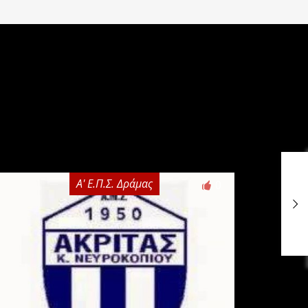
Α' Ε.Π.Σ. Δράμας
0