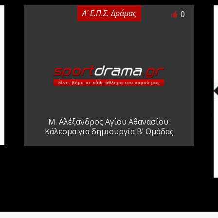
Α' Ε.Π.Σ. Δράμας
0
Μ. Αλέξανδρος Αγίου Αθανασίου:
Κάλεσμα για δημιουργία Β’ Ομάδας