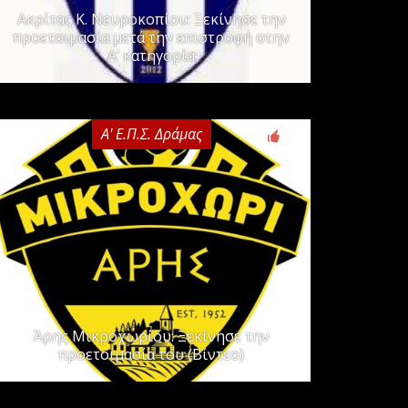
Ακρίτας Κ. Νευροκοπίου: Ξεκίνησε την
προετοιμασία μετά την επιστροφή στην
Α’ κατηγορία
Α' Ε.Π.Σ. Δράμας
0
Άρης Μικροχωρίου: Ξεκίνησε την
προετοιμασία του (Βίντεο)