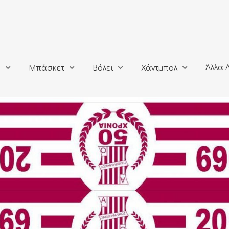
Άλλα Αθλή
Μπάσκετ
Βόλεϊ
Χάντμπολ
Άλλα 
ο
Μπάσκετ
Βόλεϊ
Χάντμπολ