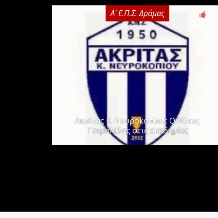
Α' Ε.Π.Σ. Δράμας
0
Ακρίτας Κ. Νευροκοπίου: Ο Νίκος
Τσιμπλίδης στις ακαδημίες