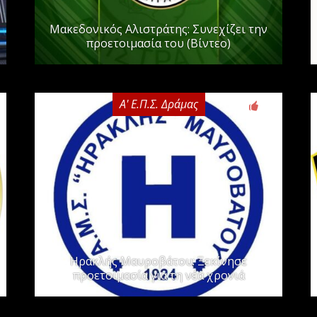
Μακεδονικός Αλιστράτης: Συνεχίζει την
προετοιμασία του (Βίντεο)
Α' Ε.Π.Σ. Δράμας
0
Ηρακλής Μαυροβάτου: Ξεκίνησε
προετοιμασία για τη νέα χρονιά