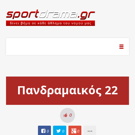
Πανδραμαικός 22
0
0
0
0