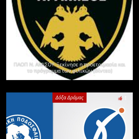
ΠΑΟΠ Ν. ΑΜΙΣΟΥ: Ξεκίνησε η προετοιμασία και
το πρόγραμμα των φιλικών (Βίντεο)
Δόξα Δράμας
1