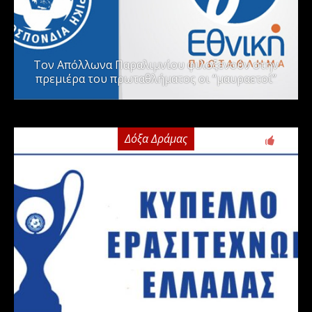
Τον Απόλλωνα Παραλιμνίου φιλοξενούν στην
πρεμιέρα του πρωταθλήματος οι “μαυραετοί”
Δόξα Δράμας
2