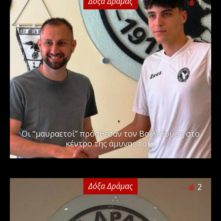
Δόξα Δράμας
1
Οι “μαυραετοί” πρόσθεσαν τον Βαϊλεζούδη στο
κέντρο της άμυνας τους
Δόξα Δράμας
2