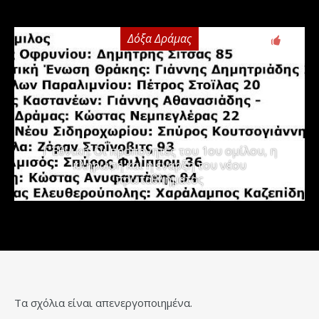
Δόξα Δράμας
3
Γ΄ Εθνική: Οι προπονητές του 1ου ομίλου, η
κλήρωση και η έναρξη του νέου
πρωταθλήματος
Τα σχόλια είναι απενεργοποιημένα.