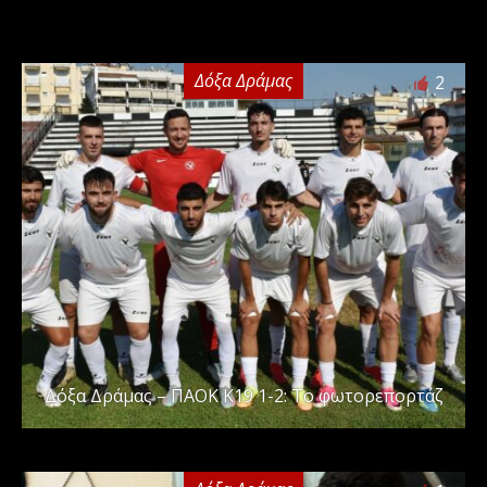
Δόξα Δράμας
2
Δόξα Δράμας – ΠΑΟΚ Κ19 1-2: Το φωτορεπορτάζ