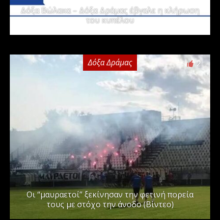
Δόξα Βώλακα – Δόξα Δράμας έβγαλε η κλήρωση
του κυπέλου
Δόξα Δράμας
2
Οι “μαυραετοί” ξεκίνησαν την φετινή πορεία
τους με στόχο την άνοδο (Βίντεο)