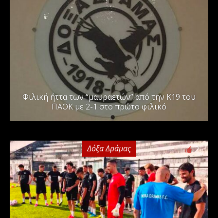
Φιλική ήττα των “μαυραετών” από την Κ19 του
ΠΑΟΚ με 2-1 στο πρώτο φιλικό
Δόξα Δράμας
2