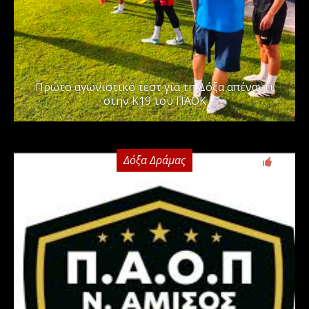
Πρώτο αγωνιστικό τεστ για τη Δόξα απέναντι
στην Κ19 του ΠΑΟΚ
Δόξα Δράμας
0