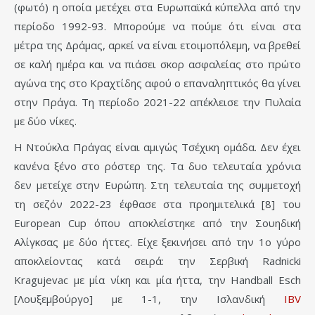
(φωτό) η οποία μετέχει στα Ευρωπαϊκά κύπελλα από την
περίοδο 1992-93. Μπορούμε να πούμε ότι είναι στα
μέτρα της Δράμας, αρκεί να είναι ετοιμοπόλεμη, να βρεθεί
σε καλή ημέρα και να πιάσει σκορ ασφαλείας στο πρώτο
αγώνα της στο Κραχτίδης αφού ο επαναληπτικός θα γίνει
στην Πράγα. Τη περίοδο 2021-22 απέκλεισε την Πυλαία
με δύο νίκες.
Η Ντούκλα Πράγας είναι αμιγώς Τσέχικη ομάδα. Δεν έχει
κανένα ξένο στο ρόστερ της. Τα δυο τελευταία χρόνια
δεν μετείχε στην Ευρώπη. Στη τελευταία της συμμετοχή
τη σεζόν 2022-23 έφθασε στα προημιτελικά [8] του
European Cup όπου αποκλείστηκε από την Σουηδική
Αλίγκσας με δύο ήττες. Είχε ξεκινήσει από την 1ο γύρο
αποκλείοντας κατά σειρά: την Σερβική Radnicki
Kragujevac με μία νίκη και μία ήττα, την Handball Esch
[Λουξεμβούργο] με 1-1, την Ισλανδική
IBV