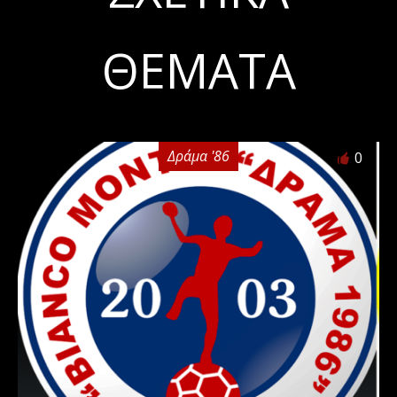
ΘΈΜΑΤΑ
Δράμα '86
0