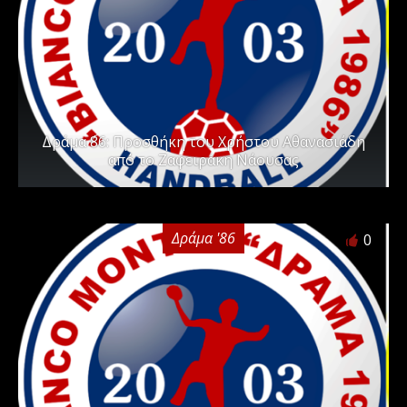
Δράμα ΄86: Προσθήκη του Χρήστου Αθανασιάδη
από το Ζαφειράκη Νάουσας
Δράμα '86
0