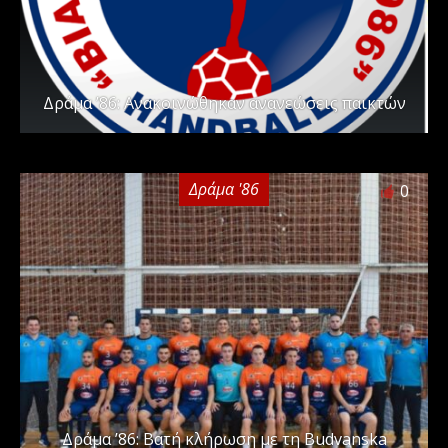
Δράμα ’86: Ανακοινώθηκαν ανανεώσεις παικτών
Δράμα '86
0
Δράμα ’86: Βατή κλήρωση με τη Budvanska