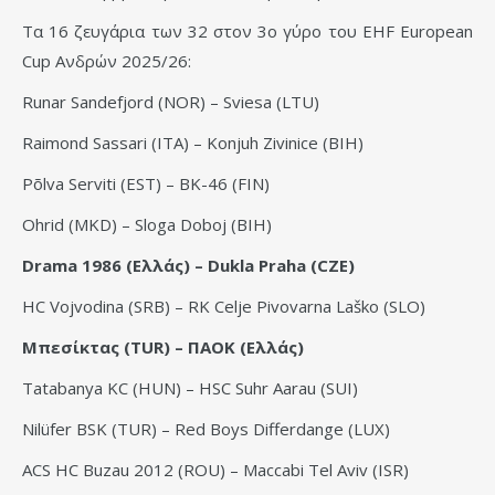
Τα 16 ζευγάρια των 32 στον 3ο γύρο του EHF European
Cup Ανδρών 2025/26:
Runar Sandefjord (NOR) – Sviesa (LTU)
Raimond Sassari (ITA) – Konjuh Zivinice (BIH)
Põlva Serviti (EST) – BK-46 (FIN)
Ohrid (MKD) – Sloga Doboj (BIH)
Drama 1986 (Ελλάς) – Dukla Praha (CZE)
HC Vojvodina (SRB) – RK Celje Pivovarna Laško (SLO)
Μπεσίκτας (TUR) – ΠΑΟΚ (Eλλάς)
Tatabanya KC (HUN) – HSC Suhr Aarau (SUI)
Nilüfer BSK (TUR) – Red Boys Differdange (LUX)
ACS HC Buzau 2012 (ROU) – Maccabi Tel Aviv (ISR)