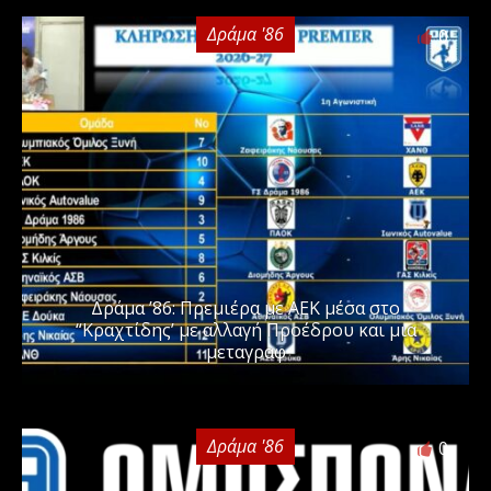
Δράμα '86
0
Δράμα ’86: Πρεμιέρα με ΑΕΚ μέσα στο
“Κραχτίδης’ με αλλαγή Προέδρου και μια
μεταγραφ
Δράμα '86
0