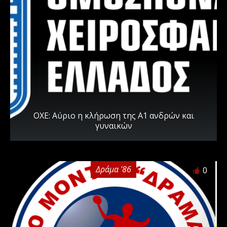
ΟΧΕ: Αύριο η κλήρωση της Α1 ανδρών και
γυναικών
Δράμα '86
0