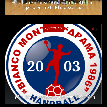
Rivijera (Μαυροβούνιο) και αισιοδοξία για
πρόκριση στο EHF European Cup
Δράμα '86
0
Δράμα ’86: Οι συνεργάτες του Σάκη Βαλαβάνη