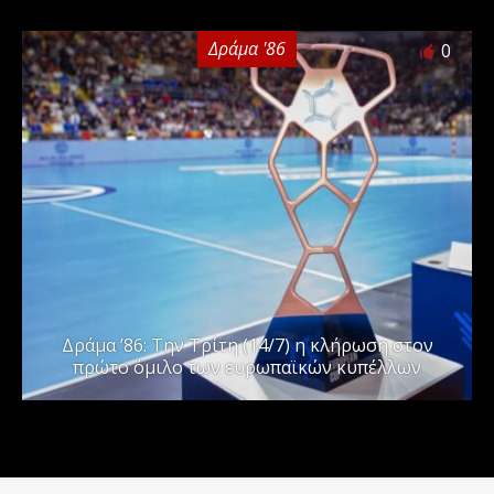
Δράμα '86
0
Δράμα ’86: Την Τρίτη (14/7) η κλήρωση στον
πρώτο όμιλο των ευρωπαϊκών κυπέλλων