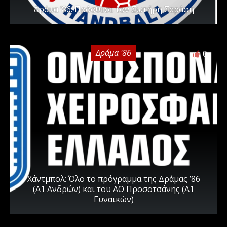
Δράμα ’86: Πρόσθεσε τον Σωτήρη Σαράφη
Δράμα '86
0
Χάντμπολ: Όλο το πρόγραμμα της Δράμας ’86
(Α1 Ανδρών) και του ΑΟ Προσοτσάνης (Α1
Γυναικών)