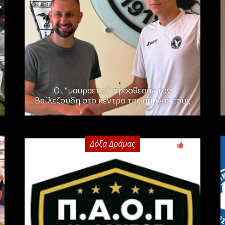
Οι “μαυραετοί” πρόσθεσαν τον
Βαϊλεζούδη στο κέντρο της άμυνας τους
Δόξα Δράμας
0