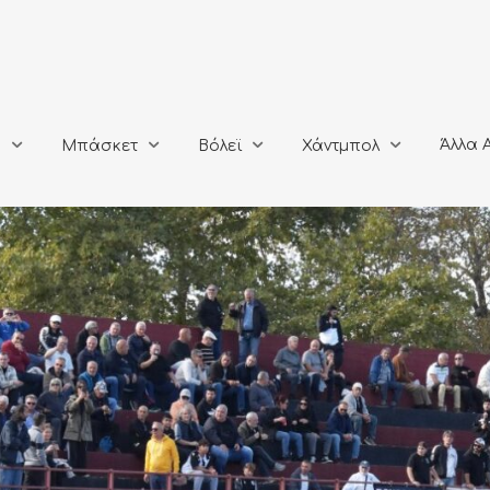
Άλλα Αθλή
Μπάσκετ
Βόλεϊ
Χάντμπολ
Άλλα 
ο
Μπάσκετ
Βόλεϊ
Χάντμπολ