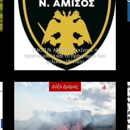
ΠΑΟΠ Ν. ΑΜΙΣΟΥ: Ξεκίνησε η
προετοιμασία και το πρόγραμμα των
φιλικών (Βίντεο)
Δόξα Δράμας
2