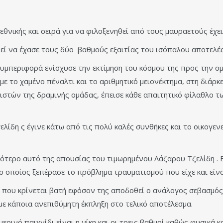
θνικής και σειρά για να φιλοξενηθεί από τους μαυραετούς έχει 
εί να έχασε τους δύο βαθμούς εξαιτίας του ισόπαλου αποτελέ
 συμπεριφορά ενίσχυσε την εκτίμηση του κόσμου της προς την 
 το χαμένο πέναλτι και το αριθμητικό μειονέκτημα, στη διάρκε
στών της δραμινής ομάδας, έπεισε κάθε απαιτητικό φίλαθλο τω
λίδη ς έγινε κάτω από τις πολύ καλές συνθήκες και το οικογεν
κότερο αυτό της απουσίας του τιμωρημένου Λάζαρου Τζελίδη . 
ο οποίος ξεπέρασε το πρόβλημα τραυματισμού που είχε και είν
α που κρίνεται βατή εφόσον της αποδοθεί ο ανάλογος σεβασμός
με κάποια ανεπιθύμητη έκπληξη στο τελικό αποτέλεσμα.
ρινό παιχνίδι είναι η νίκη και οι τρεις βαθμοί καθώς φυσικά 