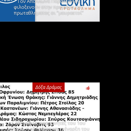
Τον Απόλλωνα Παραλιμνίου
φιλοξενούν στην πρεμιέρα του
πρωταθλήματος οι “μαυραετοί”
Δόξα Δράμας
3
Γ΄ Εθνική: Οι προπονητές του 1ου
ομίλου, η κλήρωση και η έναρξη του