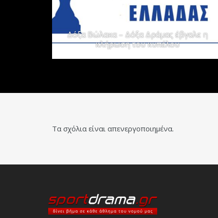
Δόξα Βώλακα – Δόξα Δράμας έβγαλε η
κλήρωση του κυπέλου
Τα σχόλια είναι απενεργοποιημένα.