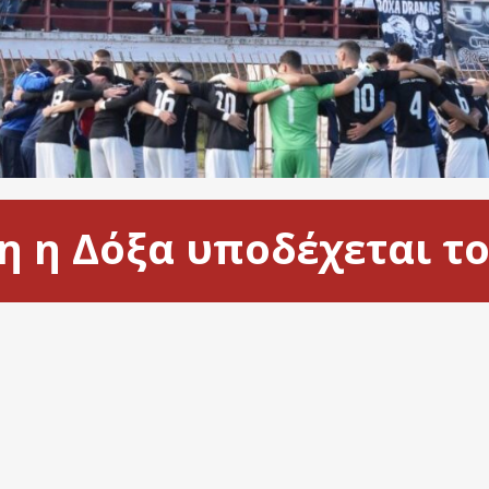
η η Δόξα υποδέχεται τ