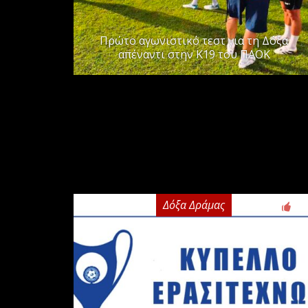
Πρώτο αγωνιστικό τεστ για τη Δόξα
απέναντι στην Κ19 του ΠΑΟΚ
Δόξα Δράμας
2