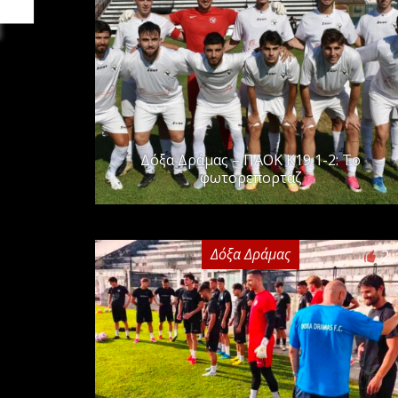
Δόξα Δράμας – ΠΑΟΚ Κ19 1-2: Το
φωτορεπορτάζ
Δόξα Δράμας
2