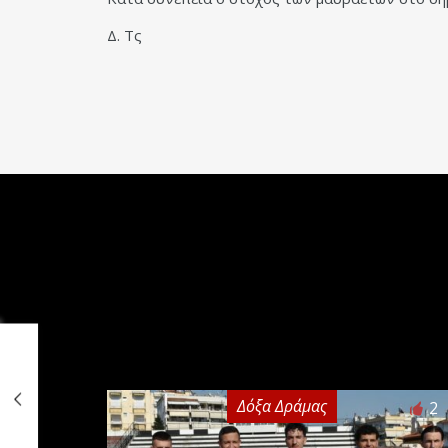
Δ. Τς
Δόξα Δράμας
2