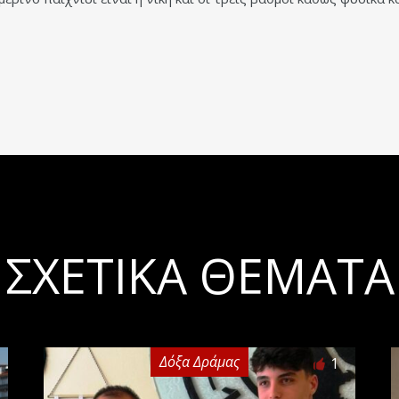
ΣΧΕΤΙΚΆ ΘΈΜΑΤΑ
Δόξα Δράμας
1