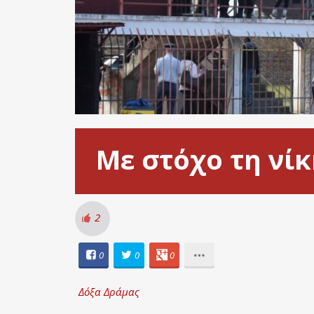
Με στόχο τη νίκ
2
0
0
0
Δόξα Δράμας