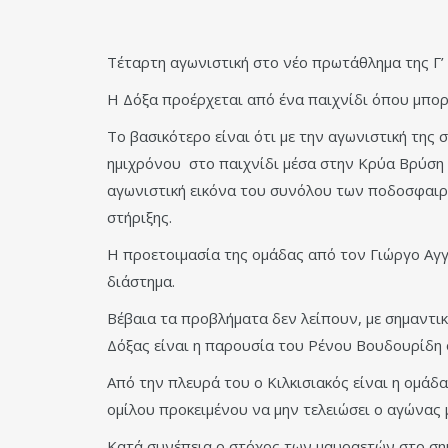
Τέταρτη αγωνιστική στο νέο πρωτάθλημα της Γ’ ε
Η Δόξα προέρχεται από ένα παιχνίδι όπου μπορ
Το βασικότερο είναι ότι με την αγωνιστική της
ημιχρόνου στο παιχνίδι μέσα στην Κρύα Βρύση με
αγωνιστική εικόνα του συνόλου των ποδοσφαιρι
στήριξης.
Η προετοιμασία της ομάδας από τον Γιώργο Αγγε
διάστημα.
Βέβαια τα προβλήματα δεν λείπουν, με σημαντι
Δόξας είναι η παρουσία του Ρένου Βουδουρίδη 
Από την πλευρά του ο Κιλκισιακός είναι η ομάδ
ομίλου προκειμένου να μην τελειώσει ο αγώνας 
Κατά συνέπεια ο στόχος των μαυραετών στο σημε