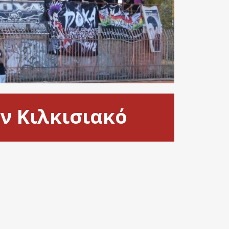
ον Κιλκισιακό