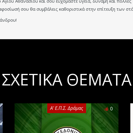
Αγίου Αθανασίου και σου ευχόμαστε υγεία, δύναμη και πολλές 
ν αφοσίωσή σου θα συμβάλεις καθοριστικά στην επίτευξη των στ
ξάνδρου!
ΣΧΕΤΙΚΆ ΘΈΜΑΤΑ
Α' Ε.Π.Σ. Δράμας
0