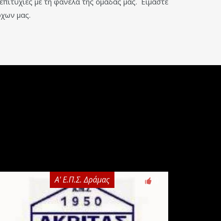
επιτυχίες με τη φανέλα της ομάδας μας. Είμαστε
όχων μας.
Α' Ε.Π.Σ. Δράμας
0