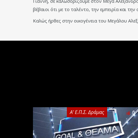
Γιάννη, σε καλωσορίζουμε στον Μέγα Αλέξανδρο 
βέβαιοι ότι με το ταλέντο, την εμπειρία και τη
Καλώς ήρθες στην οικογένεια του Μεγάλου Αλε
Α' Ε.Π.Σ. Δράμας
0