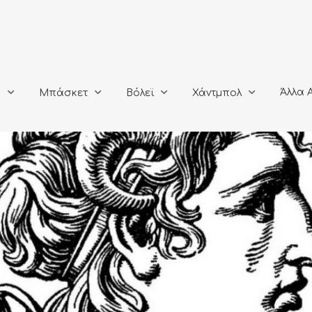
Άλλα Αθλή
Μπάσκετ
Βόλεϊ
Χάντμπολ
Άλλα 
ο
Μπάσκετ
Βόλεϊ
Χάντμπολ