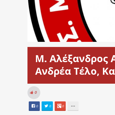
Μ. Αλέξανδρος 
Ανδρέα Τέλο, Κ
0
0
0
0