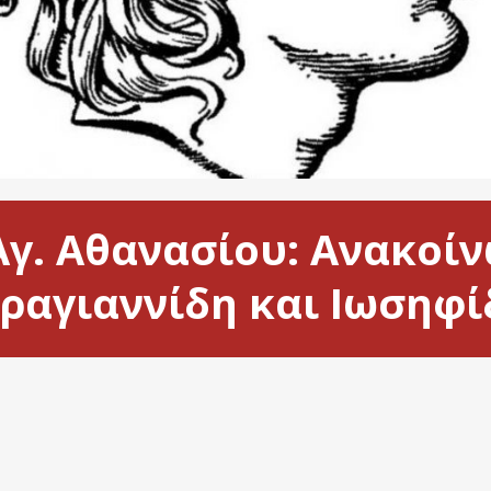
Αγ. Αθανασίου: Ανακοίν
αραγιαννίδη και Ιωσηφί