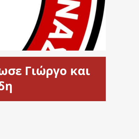
ωσε Γιώργο και
δη