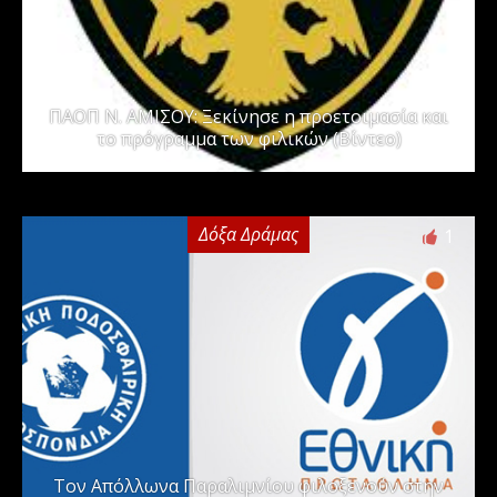
ΠΑΟΠ Ν. ΑΜΙΣΟΥ: Ξεκίνησε η προετοιμασία και
το πρόγραμμα των φιλικών (Βίντεο)
Δόξα Δράμας
1
Τον Απόλλωνα Παραλιμνίου φιλοξενούν στην