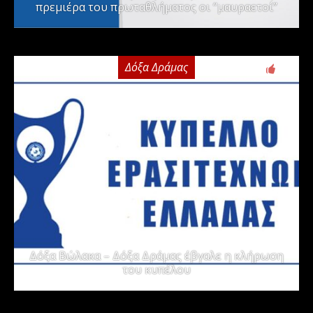
πρεμιέρα του πρωταθλήματος οι “μαυραετοί”
Δόξα Δράμας
2
Δόξα Βώλακα – Δόξα Δράμας έβγαλε η κλήρωση
του κυπέλου