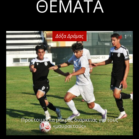
ΘΈΜΑΤΑ
Δόξα Δράμας
1
Προετοιμασία μακράς διαρκείας για τους
«μαυραετούς»