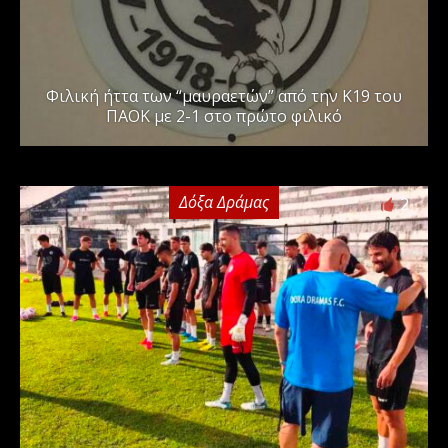
Φιλική ήττα των “μαυραετών” από την Κ19 του
ΠΑΟΚ με 2-1 στο πρώτο φιλικό
Δόξα Δράμας
2