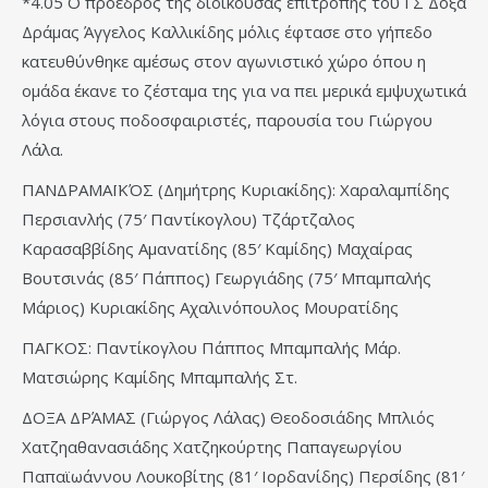
*4.05 Ο πρόεδρος της διοικούσας επιτροπής του ΓΣ Δόξα
Δράμας Άγγελος Καλλικίδης μόλις έφτασε στο γήπεδο
κατευθύνθηκε αμέσως στον αγωνιστικό χώρο όπου η
ομάδα έκανε το ζέσταμα της για να πει μερικά εμψυχωτικά
λόγια στους ποδοσφαιριστές, παρουσία του Γιώργου
Λάλα.
ΠΑΝΔΡΑΜΑΪΚΌΣ (Δημήτρης Κυριακίδης): Χαραλαμπίδης
Περσιανλής (75′ Παντίκογλου) Τζάρτζαλος
Καρασαββίδης Αμανατίδης (85′ Καμίδης) Μαχαίρας
Βουτσινάς (85′ Πάππος) Γεωργιάδης (75′ Μπαμπαλής
Μάριος) Κυριακίδης Αχαλινόπουλος Μουρατίδης
ΠΑΓΚΟΣ: Παντίκογλου Πάππος Μπαμπαλής Μάρ.
Ματσιώρης Καμίδης Μπαμπαλής Στ.
ΔΟΞΑ ΔΡΆΜΑΣ (Γιώργος Λάλας) Θεοδοσιάδης Μπλιός
Χατζηαθανασιάδης Χατζηκούρτης Παπαγεωργίου
Παπαϊωάννου Λουκοβίτης (81′ Ιορδανίδης) Περσίδης (81′