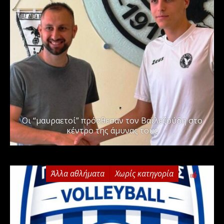
Οι “μαυραετοί” πρόσθεσαν τον Βαϊλεζούδη στο
κέντρο της άμυνας τους
Άλλα αθλήματα
Χωρίς κατηγορία
0