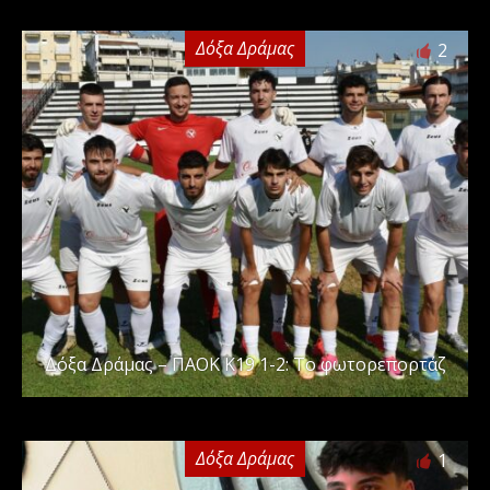
Δόξα Δράμας
2
Δόξα Δράμας – ΠΑΟΚ Κ19 1-2: Το φωτορεπορτάζ
Δόξα Δράμας
1