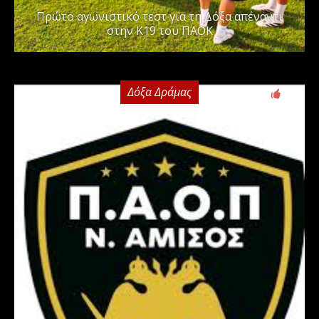
Πρώτο αγωνιστικό τεστ για τη Δόξα απέναντι
στην Κ19 του ΠΑΟΚ
Δόξα Δράμας
0