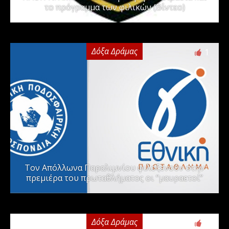
το πρόγραμμα των φιλικών (Βίντεο)
Δόξα Δράμας
1
Τον Απόλλωνα Παραλιμνίου φιλοξενούν στην
πρεμιέρα του πρωταθλήματος οι “μαυραετοί”
Δόξα Δράμας
2