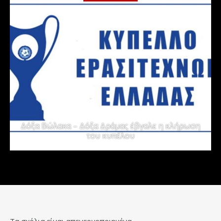
Δόξα Βώλακα – Δόξα Δράμας έβγαλε η κλήρωση
του κυπέλου