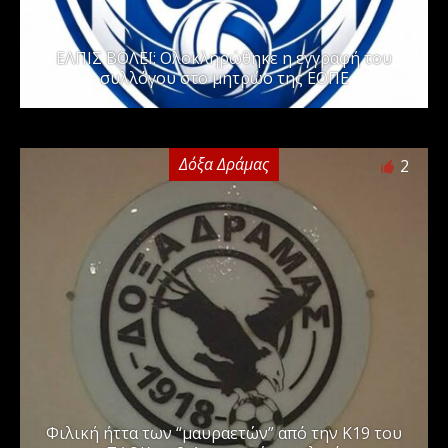
ΕΛΠΙΣ ΒΟΛΕΪ: Ολοκληρώθηκε η εγγραφή του
συλλόγου στο μητρώο της ΕΟΠΕ
Δόξα Δράμας
2
Φιλική ήττα των “μαυραετών” από την Κ19 του