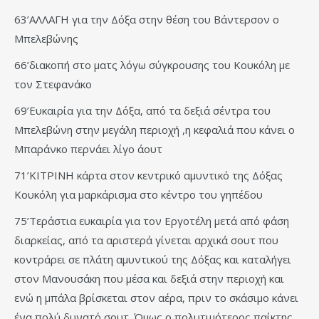
63’ΑΛΛΑΓΗ για την Δόξα στην θέση του Βάντερσον ο
Μπελεβώνης
66’διακοπή στο ματς λόγω σύγκρουσης του Κουκόλη με
τον Στεφανάκο
69’Ευκαιρία για την Δόξα, από τα δεξιά σέντρα του
Μπελεβώνη στην μεγάλη περιοχή ,η κεφαλιά που κάνει ο
Μπαράνκο περνάει λίγο άουτ
71’ΚΙΤΡΙΝΗ κάρτα στον κεντρικό αμυντικό της Δόξας
Κουκόλη για μαρκάρισμα στο κέντρο του γηπέδου
75’Τεράστια ευκαιρία για τον Εργοτέλη μετά από φάση
διαρκείας, από τα αριστερά γίνεται αρχικά σουτ που
κοντράρει σε πλάτη αμυντικού της Δόξας και καταλήγει
στον Μανουσάκη που μέσα και δεξιά στην περιοχή και
ενώ η μπάλα βρίσκεται στον αέρα, πριν το σκάσιμο κάνει
ένα πολύ δυνατό σουτ. Όμως ο πολυτιμότερος παίκτης