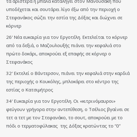
τα αριστερά η μπάλα καταλήγει στον Μανουσάκη που
υποδέχεται και σουτάρει λίγο έξω από την περιοχή ο
Στεφανάκος σώζει την εστία της Δόξας και διώχνει σε
κόρνερ
26′ Νέα ευκαιρία για τον Εργοτέλη. Εκτελείται το κόρνερ
από τα δεξιά, ο Μαζουλουξής πιάνει την κεφαλιά στο
πρώτο δοκάρι, αποκρούει εξ επαφής σε κόρνερ ο
Στεφανάκος
32′ Εκτελεί ο Βάντερσον, πιάνει την κεφαλιά στην καρδιά
της περιοχής ο Κουκόλης, μπλοκάρει στο κέντρο της
εστίας ο Κατσιμήτρος
34′ Ευκαιρία για τον Εργοτέλη. Οι «κιτρινόμαυροι»
φεύγουν γρήγορα στην αντεπίθεση, ο Τσέλιος βγαίνει σε
τετ α τετ με τον Στεφανάκο, το σουτ, αποκρούει με το
πόδι ο τερματοφύλακας της Δόξας κρατώντας το “0”