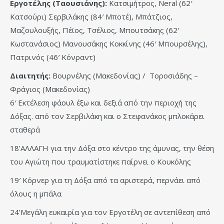
Εργοτέλης (Ταουσιάνης):
Κατσιμήτρος, Neral (62′
Κατσούρι) Σερβιλάκης (84′ Μποτέ), Μπάτζιος,
Μαζουλουξής, Πέϊος, Τσέλιος, Μπουτσάκης (62′
Κωστανάσιος) Μανουσάκης Κοκκίνης (46′ Μπουρσέλης),
Πατρινός (46′ Κόνραντ)
Διαιτητής:
Βουρνέλης (Μακεδονίας) / Τοροσιάδης –
Φράγιος (Μακεδονίας)
6′ Εκτέλεση φάουλ έξω και δεξιά από την περιοχή της
Δόξας. από τον Σερβιλάκη και ο Στεφανάκος μπλοκάρει
σταθερά
18’ΑΛΛΑΓΗ για την Δόξα στο κέντρο της άμυνας, την θέση
του Αγιώτη που τραυματίστηκε παίρνει ο Κουκόλης
19′ Κόρνερ για τη Δόξα από τα αριστερά, περνάει από
όλους η μπάλα
24’Μεγάλη ευκαιρία για τον Εργοτέλη σε αντεπίθεση από