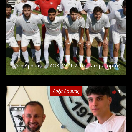
Δόξα Δράμας – ΠΑΟΚ Κ19 1-2: Το φωτορεπορτάζ
Δόξα Δράμας
1