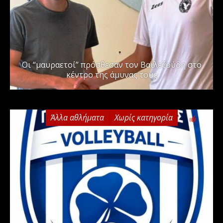
Οι “μαυραετοί” πρόσθεσαν τον Βαϊλεζούδη στο
κέντρο της άμυνας τους
Άλλα αθλήματα
Χωρίς κατηγορία
0