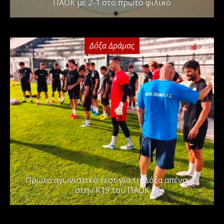
ΠΑΟΚ με 2-1 στο πρώτο φιλικό
Δόξα Δράμας
2
Πρώτο αγωνιστικό τεστ για τη Δόξα απέναντι
στην Κ19 του ΠΑΟΚ