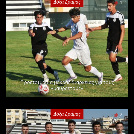
Δόξα Δράμας
1
Προετοιμασία μακράς διαρκείας για τους
«μαυραετούς»
Δόξα Δράμας
2