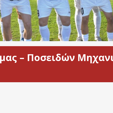
ράμας – Ποσειδών Μηχαν