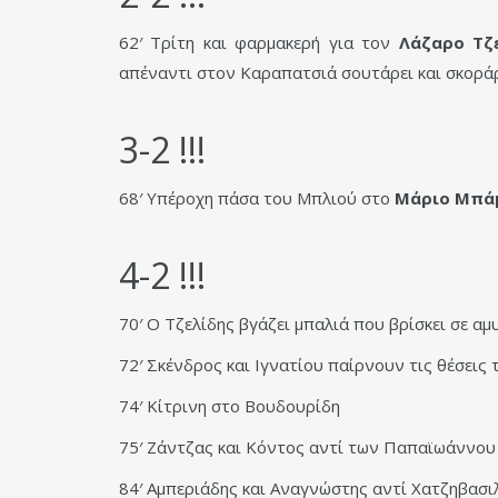
62′ Τρίτη και φαρμακερή για τον
Λάζαρο Τζ
απέναντι στον Καραπατσιά σουτάρει και σκοράρ
3-2 !!!
68′ Υπέροχη πάσα του Μπλιού στο
Μάριο Μπά
4-2 !!!
70′ Ο Τζελίδης βγάζει μπαλιά που βρίσκει σε αμ
72′ Σκένδρος και Ιγνατίου παίρνουν τις θέσει
74′ Κίτρινη στο Βουδουρίδη
75′ Ζάντζας και Κόντος αντί των Παπαϊωάννο
84′ Αμπεριάδης και Αναγνώστης αντί Χατζηβασι