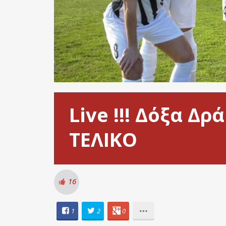
Live !!! Δόξα Δ
ΤΕΛΙΚΟ
16
1
2
0