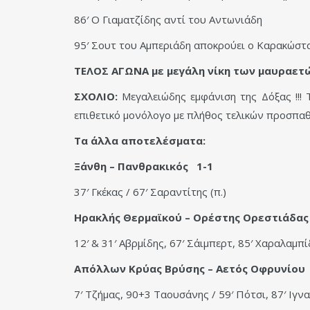
86′ Ο Γιαματζίδης αντί του Αντωνιάδη
95′ Σουτ του Αμπεριάδη αποκρούει ο Καρακώστ
ΤΕΛΟΣ ΑΓΩΝΑ με μεγάλη νίκη των μαυραετών 
ΣΧΟΛΙΟ:
Μεγαλειώδης εμφάνιση της Δόξας !!! 
επιθετικό μονόλογο με πλήθος τελικών προσπαθ
Τα άλλα αποτελέσματα:
Ξάνθη – Πανθρακικός 1-1
37′ Γκέκας / 67′ Σαραντίτης (π.)
Ηρακλής Θερμαϊκού – Ορέστης Ορεστιάδ
12′ & 31′ Αβρμίδης, 67′ Σάιμπερτ, 85′ Χαραλαμπίδ
Απόλλων Κρύας Βρύσης – Αετός Οφρυνί
7′ Τζήμας, 90+3 Ταουσάνης / 59′ Πότσι, 87′ Ιγν