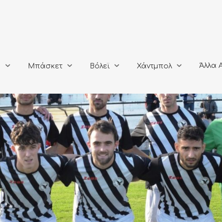
Άλλα Αθλή
Μπάσκετ
Βόλεϊ
Χάντμπολ
Άλλα 
ο
Μπάσκετ
Βόλεϊ
Χάντμπολ