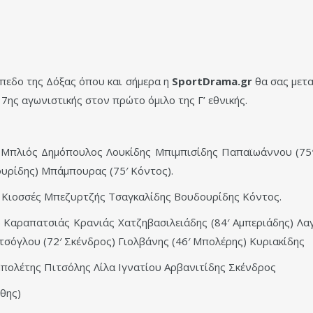
πεδο της Δόξας όπου και σήμερα η
SportDrama.gr
θα σας μετ
ης αγωνιστικής στον πρώτο όμιλο της Γ’ εθνικής.
Μπλιός Δημόπουλος Λουκίδης Μπιμπισίδης Παπαϊωάννου (75′ 
υρίδης) Μπάμπουρας (75′ Κόντος).
 Κιοσσές Μπεζυρτζής Τσαγκαλίδης Βουδουρίδης Κόντος.
Καραπατσιάς Κρανιάς Χατζηβασιλειάδης (84′ Αμπεριάδης) Λα
τσόγλου (72′ Σκένδρος) Γιολβάνης (46′ Μπολέρης) Κυριακίδης
ολέτης Πιτσόλης Λίλα Ιγνατίου Αρβανιτίδης Σκένδρος
νθης)