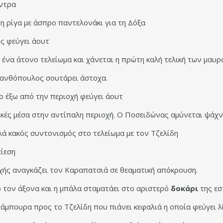
έντρα
 ρίγα με άσπρο παντελονάκι για τη Δόξα
ής φεύγει άουτ
ι ένα άτονο τελείωμα και χάνεται η πρώτη καλή τελική των μαυρ
 Ξανθόπουλος σουτάρει άστοχα.
γο έξω από την περιοχή φεύγει άουτ
ελικές μέσα στην αντίπαλη περιοχή. Ο Ποσειδώνας αμύνεται ψά
ά κακός συντονισμός στο τελείωμα με τον Τζελίδη
πίεση
χής αναγκάζει τον Καραπατσιά σε θεαματική απόκρουση.
 τον άξονα και η μπάλα σταματάει στο αριστερό
δοκάρι
της εσ
άμπουρα προς το Τζελίδη που πιάνει κεφαλιά η οποία φεύγει λ