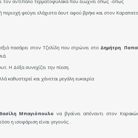
ει τον αντίπαλο τερματοφύλακα που διώχνει όπως -όπως
ή περιοχή φεύγει ελάχιστα άουτ αφού βρήκε και στον Καραπατσ
εξιά πασάρει στον Τζελίδη που στρώνει στο
Δημήτρη Παπα
ιά.
υτ. Η Δόξα συνεχίζει την πίεση.
λλά καθυστερεί και χάνεται μεγάλη ευκαιρία
Βασίλη Μπαγιόπουλο
να βγαίνει απέναντι στον Καρακώσ
όσο η ισοφάριση είναι γεγονός .