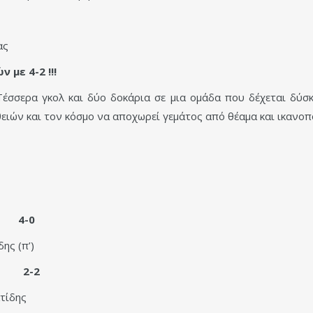
ας
με 4-2 !!!
Τέσσερα γκολ και δύο δοκάρια σε μια ομάδα που δέχεται δύσκ
ειών και τον κόσμο να αποχωρεί γεμάτος από θέαμα και ικανο
ας 4-0
ης (π’)
ου 2-2
ατίδης