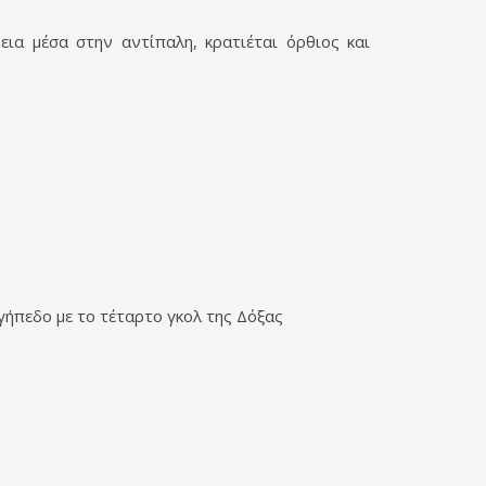
ια μέσα στην αντίπαλη, κρατιέται όρθιος και
γήπεδο με το τέταρτο γκολ της Δόξας