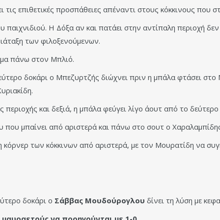
ει τις επιθετικές προσπάθειες απέναντι στους κόκκινους που στ
του παιχνιδιού. Η Δόξα αν και πατάει στην αντίπαλη περιοχή δε
ιάταξη των φιλοξενούμενων.
σμα πάνω στον Μπλιό.
εύτερο δοκάρι ο Μπεζυρτζής διώχνει πριν η μπάλα φτάσει στο 
Κυριακίδη.
 περιοχής και δεξιά, η μπάλα φεύγει λίγο άουτ από το δεύτερ
που μπαίνει από αριστερά και πάνω στο σουτ ο Χαραλαμπίδης 
 κόρνερ των κόκκινων από αριστερά, με τον Μουρατίδη να συγκ
εύτερο δοκάρι ο
Σάββας Μουδούρογλου
δίνει τη λύση με κεφαλ
μαυραετούς να προηγούνται με 1-0