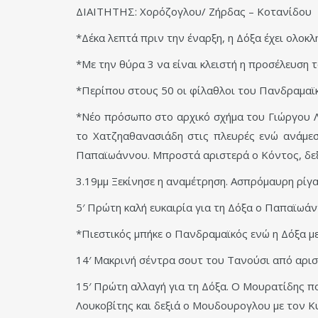
ΔΙΑΙΤΗΤΗΣ: Χορόζογλου/ Ζήρδας – Κοτανίδου
*Δέκα λεπτά πριν την έναρξη, η Δόξα έχει ολοκ
*Με την θύρα 3 να είναι κλειστή η προσέλευση τ
*Περίπου στους 50 οι φίλαθλοι του Πανδραμαϊκ
*Νέο πρόσωπο στο αρχικό σχήμα του Γιώργου Λ
το Χατζηαθανασιάδη στις πλευρές ενώ ανάμεσ
Παπαϊωάννου. Μπροστά αριστερά ο Κόντος, δεξ
3.19μμ Ξεκίνησε η αναμέτρηση. Ασπρόμαυρη ρίγα
5′ Πρώτη καλή ευκαιρία για τη Δόξα ο Παπαϊωά
*Πιεστικός μπήκε ο Πανδραμαϊκός ενώ η Δόξα μ
14′ Μακρινή σέντρα σουτ του Τανούσι από αρι
15′ Πρώτη αλλαγή για τη Δόξα. Ο Μουρατίδης πο
Λουκοβίτης και δεξιά ο Μουδουρογλου με τον Κ