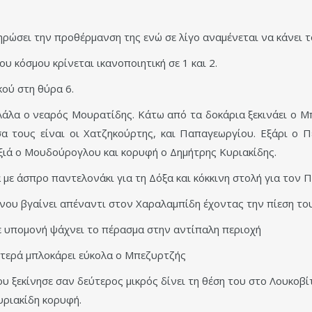
ληρώσει την προθέρμανση της ενώ σε λίγο αναμένεται να κάνει τ
ου κόσμου κρίνεται ικανοποιητική σε 1 και 2.
ού στη θύρα 6.
άλα ο νεαρός Μουρατίδης. Κάτω από τα δοκάρια ξεκινάει ο Μπ
α τους είναι οι Χατζηκούρτης, και Παπαγεωργίου. Εξάρι ο 
ιά ο Μουδούρογλου και κορυφή ο Δημήτρης Κυριακίδης.
 με άσπρο παντελονάκι για τη Δόξα και κόκκινη στολή για τον
ννου βγαίνει απέναντι στον Χαραλαμπίδη έχοντας την πίεση το
ε υπομονή ψάχνει το πέρασμα στην αντίπαλη περιοχή
στερά μπλοκάρει εύκολα ο Μπεζυρτζής
υ ξεκίνησε σαν δεύτερος μικρός δίνει τη θέση του στο Λουκοβί
υριακίδη κορυφή.