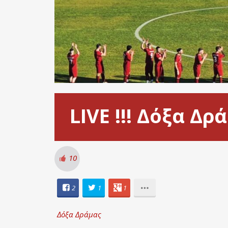
LIVE !!! Δόξα Δ
10
2
1
1
Δόξα Δράμας