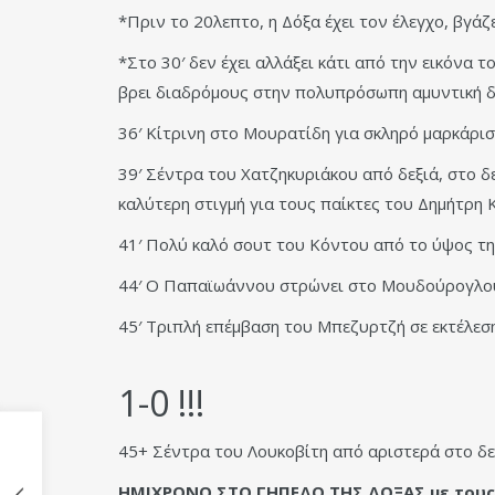
*Πριν το 20λεπτο, η Δόξα έχει τον έλεγχο, βγάζ
*Στο 30′ δεν έχει αλλάξει κάτι από την εικόνα 
βρει διαδρόμους στην πολυπρόσωπη αμυντική δ
36′ Κίτρινη στο Μουρατίδη για σκληρό μαρκάρι
39′ Σέντρα του Χατζηκυριάκου από δεξιά, στο δ
καλύτερη στιγμή για τους παίκτες του Δημήτρη 
41′ Πολύ καλό σουτ του Κόντου από το ύψος της
44′ Ο Παπαϊωάννου στρώνει στο Μουδούρογλου 
45′ Τριπλή επέμβαση του Μπεζυρτζή σε εκτέλεση
1-0 !!!
45+ Σέντρα του Λουκοβίτη από αριστερά στο δ
ΗΜΙΧΡΟΝΟ ΣΤΟ ΓΗΠΕΔΟ ΤΗΣ ΔΟΞΑΣ με τους 