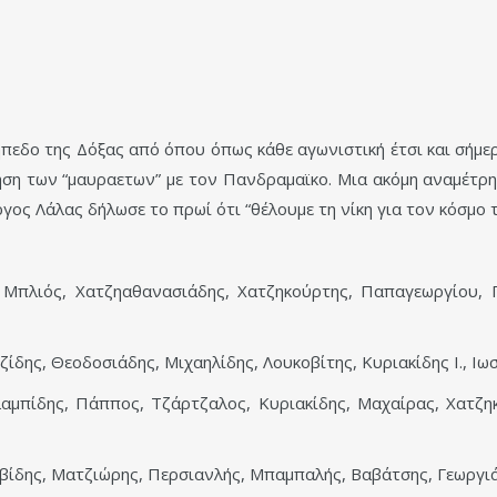
πεδο της Δόξας από όπου όπως κάθε αγωνιστική έτσι και σήμε
ηση των “μαυραετων” με τον Πανδραμαϊκο. Μια ακόμη αναμέτρ
γος Λάλας δήλωσε το πρωί ότι “θέλουμε τη νίκη για τον κόσμο 
Μπλιός, Χατζηαθανασιάδης, Χατζηκούρτης, Παπαγεωργίου, 
δης, Θεοδοσιάδης, Μιχαηλίδης, Λουκοβίτης, Κυριακίδης Ι., Ιωσ
μπίδης, Πάππος, Τζάρτζαλος, Κυριακίδης, Μαχαίρας, Χατζηκ
ίδης, Ματζιώρης, Περσιανλής, Μπαμπαλής, Βαβάτσης, Γεωργιάδ