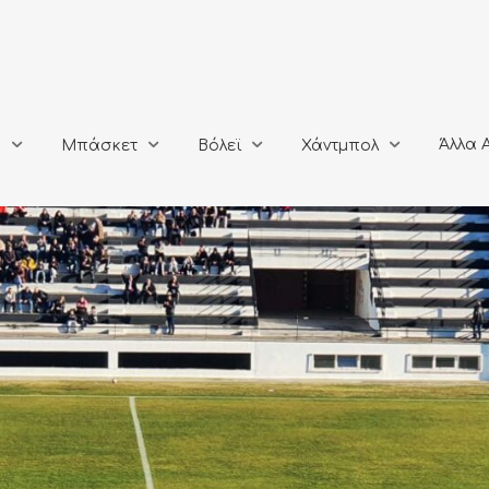
Άλλα Αθλή
Μπάσκετ
Βόλεϊ
Χάντμπολ
Άλλα 
ο
Μπάσκετ
Βόλεϊ
Χάντμπολ