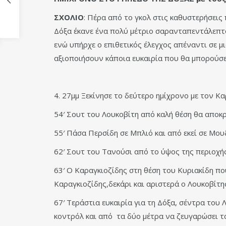
ΣΧΟΛΙΟ
: Πέρα από το γκολ στις καθυστερήσεις
Δόξα έκανε ένα πολύ μέτριο σαρανταπεντάλεπτο
ενώ υπήρχε ο επιθετικός έλεγχος απέναντι σε 
αξιοποιήσουν κάποια ευκαιρία που θα μπορούσε
4. 27μμ Ξεκίνησε το δεύτερο ημίχρονο με τον 
54′ Σουτ του Λουκοβίτη από καλή θέση θα αποκ
55′ Πάσα Περσίδη σε Μπλιό και από εκεί σε Μο
62′ Σουτ του Τανούσι από το ύψος της περιοχής
63′ Ο Καραγκιοζίδης στη θέση του Κυριακίδη πο
Καραγκιοζίδης,δεκάρι και αριστερά ο Λουκοβίτη
67′ Τεράστια ευκαιρία για τη Δόξα, σέντρα του
κοντρόλ και από τα δύο μέτρα να ζευγαρώσει τ