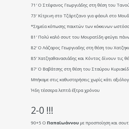
71′ Ο Στέφανος Γεωργιάδης στη θέση του Τανο
73′ Κίτρινη στο Τζάρτζανο για φάουλ στο Μου
*Σημεία κόπωσης παικτών των κόκκινων ωστόσο κ
81′ Πολύ καλό σουτ του Μουρατίδη φεύγει πάν
82′ Ο Λάζαρος Γεωργιαδης στη θέση του Χατζηκ
85′ Χατζηαθανασιάδης και Κόντος δίνουν τις θέ
87′ Ο Βαβάτσης στη θέση του Σταύρου Κυριακίδ
Μπήκαμε στις καθυστερήσεις χωρίς κάτι αξιόλο
Ήδη τέσσερα λεπτά έξτρα χρόνου
2-0 !!!
90+5 Ο
Παπαϊωάννου
με προσποίηση και σουτ 