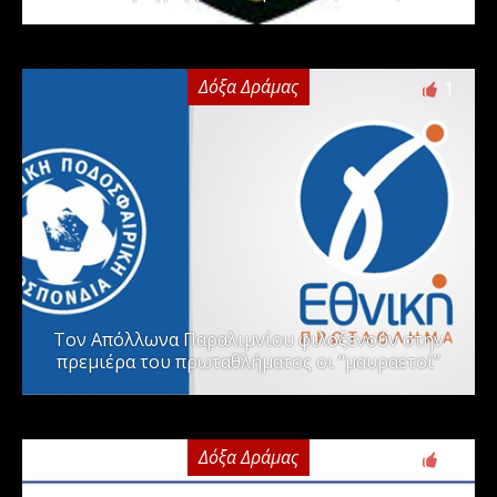
Δόξα Δράμας
1
Τον Απόλλωνα Παραλιμνίου φιλοξενούν στην
πρεμιέρα του πρωταθλήματος οι “μαυραετοί”
Δόξα Δράμας
2