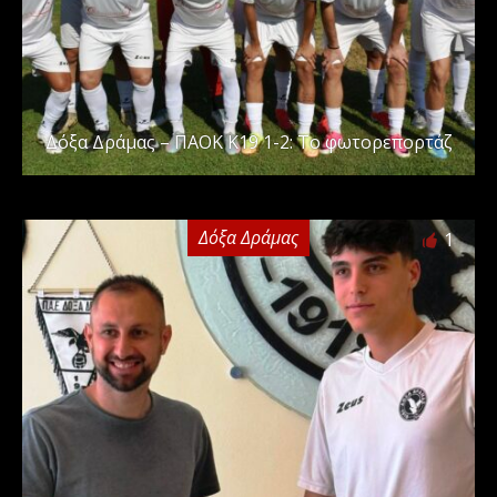
Δόξα Δράμας – ΠΑΟΚ Κ19 1-2: Το φωτορεπορτάζ
Δόξα Δράμας
1