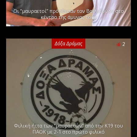
Οι “μαυραετοί” πρόσθεσαν τον Βαϊλεζούδη στο
κέντρο της άμυνας τους
Δόξα Δράμας
2
Φιλική ήττα των “μαυραετών” από την Κ19 του
ΠΑΟΚ με 2-1 στο πρώτο φιλικό