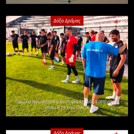
Δόξα Δράμας
2
Πρώτο αγωνιστικό τεστ για τη Δόξα απέναντι
στην Κ19 του ΠΑΟΚ
Δόξα Δράμας
0