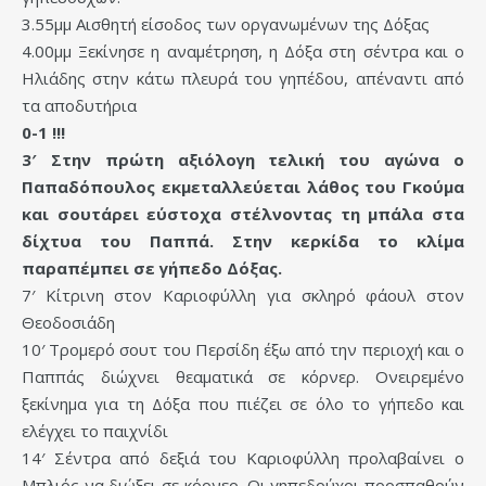
3.55μμ Αισθητή είσοδος των οργανωμένων της Δόξας
4.00μμ Ξεκίνησε η αναμέτρηση, η Δόξα στη σέντρα και ο
Ηλιάδης στην κάτω πλευρά του γηπέδου, απέναντι από
τα αποδυτήρια
0-1 !!!
3′ Στην πρώτη αξιόλογη τελική του αγώνα ο
Παπαδόπουλος εκμεταλλεύεται λάθος του Γκούμα
και σουτάρει εύστοχα στέλνοντας τη μπάλα στα
δίχτυα του Παππά. Στην κερκίδα το κλίμα
παραπέμπει σε γήπεδο Δόξας.
7′ Κίτρινη στον Καριοφύλλη για σκληρό φάουλ στον
Θεοδοσιάδη
10′ Τρομερό σουτ του Περσίδη έξω από την περιοχή και ο
Παππάς διώχνει θεαματικά σε κόρνερ. Ονειρεμένο
ξεκίνημα για τη Δόξα που πιέζει σε όλο το γήπεδο και
ελέγχει το παιχνίδι
14′ Σέντρα από δεξιά του Καριοφύλλη προλαβαίνει ο
Μπλιός να διώξει σε κόρνερ. Οι γηπεδούχοι προσπαθούν