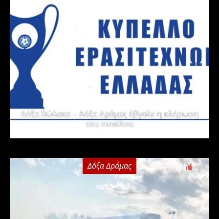
Δόξα Βώλακα – Δόξα Δράμας έβγαλε η κλήρωση
του κυπέλου
Δόξα Δράμας
2