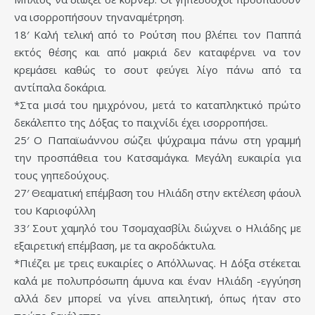
να ισορροπήσουν τηναναμέτρηση.
18′ Καλή τελική από το Ρούτση που βλέπει τον Παππά
εκτός θέσης και από μακριά δεν καταφέρνει να τον
κρεμάσει καθώς το σουτ φεύγει λίγο πάνω από τα
αντίπαλα δοκάρια.
*Στα μισά του ημιχρόνου, μετά το καταπληκτικό πρώτο
δεκάλεπτο της Δόξας το παιχνίδι έχει ισορροπήσει.
25′ Ο Παπαϊωάννου σώζει ψύχραιμα πάνω στη γραμμή
την προσπάθεια του Κατσαμάγκα. Μεγάλη ευκαιρία για
τους γηπεδούχους.
27′ Θεαματική επέμβαση του Ηλιάδη στην εκτέλεση φάουλ
του Καριοφύλλη
33′ Σουτ χαμηλό του Τσομαχασβίλι διώχνει ο Ηλιάδης με
εξαιρετική επέμβαση, με τα ακροδάκτυλα.
*Πιέζει με τρεις ευκαιρίες ο Απόλλωνας. Η Δόξα στέκεται
καλά με πολυπρόσωπη άμυνα και έναν Ηλιάδη -εγγύηση
αλλά δεν μπορεί να γίνει απειλητική, όπως ήταν στο