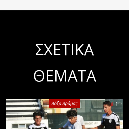
ΣΧΕΤΙΚΆ
ΘΈΜΑΤΑ
Δόξα Δράμας
1