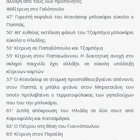
αλλαγή από τους δύο προπονητές
46΄Κίτρινη στο Γαλόπουλο
47′ Γυριστή κεφαλιά του Ατανάσοφ μπλοκάρει εύκολα ο
Παππάς.
50′ Απ’ ευθείας εκτέλεση φάουλ του Τζαμπέγια μπλοκάρει
εύκολα ο Ηλιάδης.
53′ Κίτρινη σε Παπαδόπουλο και Τζαμπέγια
55′ Κίτρινη στον Παπαϊωάννου. Η διαιτητική ανοχή στο
σκληρό παιχνίδι έχει αλλάξει σε εύκολη υπόδειξη
κίτρινων καρτών
57′ Ο Ατανάσοφ σε ατομική προσπάθεια βγαίνει απέναντι
στον Παππά, η μπάλα φτάνει στον Μπρατσιάνη τον
οποίο προλαβαίνει ο τερματοφύλακας των γηπεδούχων
που του την μπλοκάρει.
61′ Διπλή απόκρουση του Ηλιάδη σε δύο σουτ από
Καριοφύλλη και Κατσαμάγκα.
63′ Ο Πέτρου στη θέση του Γιαννόπουλου
65′ Κίτρινη στον Περσίδη