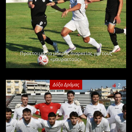
Προετοιμασία μακράς διαρκείας για τους
«μαυραετούς»
Δόξα Δράμας
2