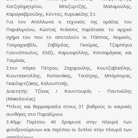
Χατζηδημητρίου, Μπεζυρτζής, Μαλαμούλης,
Καραγκεβρούδης, Κόντος, Κυριακίδης Στ.
Για τον Απόλλωνα ο τεχνικός της ομάδας του
Παραλιμνίου, Κώστας Κιάσσος παράτασει το αρχικό
σχήμα του που το αποτελούν οι Πάππας, Νομικός,
Τσομαχασβίλι, Ζαβέρδας, Γκούμας, Τζαμπέγια
Γιαννόπουλος, Ελέζι, Καρυοφύλλης, Κατσαμάγκας και
Τσιμίκας.
Στον πάγκο Πέτρου, Ζαχαρούλης, Κουτζαβασίλης,
Κιουτσεκτσίδης, Κοπανάκης, Τσιάτρης, Μπόμπορας,
Γκαϊδαρτζάκης, Καλουπτσής.
Διαιτητής: Τζίκας / Κουντουράς – Παντικίδης
(Μακεδονίας)
*Ήλιος και θερμοκρασία στους 31 βαθμούς οι καιρικές
συνθήκες στο Παραλίμνιο.
3.40μμ: Περίπου 40 δραμινοί στην πλευρά των
φιλοξενούμενων και περίπου οι διπλοί στην πλευρά των
γηπεδούχων.