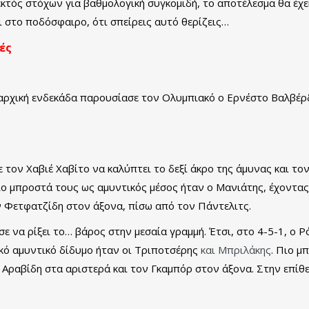
εκτός στόχων για βαθμολογική συγκομιδή, το αποτέλεσμα θα έχε
ι στο ποδόσφαιρο, ότι σπείρεις αυτό θερίζεις…
ές
αρχική ενδεκάδα παρουσίασε τον Ολυμπιακό ο Ερνέστο Βαλβέρδ
 τον Χαβιέ Χαβίτο να καλύπτει το δεξί άκρο της άμυνας και το
 μπροστά τους ως αμυντικός μέσος ήταν ο Μανιάτης, έχοντας 
ν Φετφατζίδη στον άξονα, πίσω από τον Πάντελιτς.
ε να ρίξει το… βάρος στην μεσαία γραμμή. Έτσι, στο 4-5-1, ο 
ικό αμυντικό δίδυμο ήταν οι Τριποτσέρης
και Μπριλάκης
. Πιο μ
ν Αραβίδη στα αριστερά και τον Γκαμπόρ στον άξονα. Στην επίθ