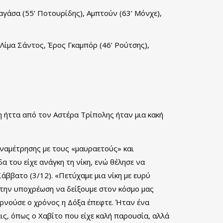
αγάσα (55’ Ποτουρίδης), Αμπτούν (63’ Μόνχε),
 Λίμα Σάντος, Έρος Γκαμπόρ (46’ Ρούτσης),
η ήττα από τον Αστέρα Τρίπολης ήταν μια κακή
ναμέτρησης με τους «μαυραετούς» και
α του είχε ανάγκη τη νίκη, ενώ θέλησε να
άββατο (3/12). «Πετύχαμε μια νίκη με ευρύ
ε την υποχρέωση να δείξουμε στον κόσμο μας
ερνούσε ο χρόνος η Δόξα έπεφτε. Ήταν ένα
ις, όπως ο Χαβίτο που είχε καλή παρουσία, αλλά