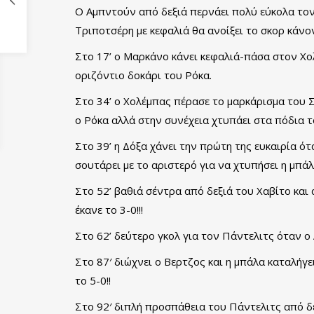
Ο Αμπντούν από δεξιά περνάει πολύ εύκολα τον 
Τριποτσέρη με κεφαλιά θα ανοίξει το σκορ κάνο
Στο 17’ ο Μαρκάνο κάνει κεφαλιά-πάσα στον Χολ
οριζόντιο δοκάρι του Ρόκα.
Στο 34’ ο Χολέμπας πέρασε το μαρκάρισμα του 
ο Ρόκα αλλά στην συνέχεια χτυπάει στα πόδια του
Στο 39’ η Δόξα χάνει την πρώτη της ευκαιρία ό
σουτάρει με το αριστερό για να χτυπήσει η μπ
Στο 52’ βαθιά σέντρα από δεξιά του Χαβίτο και
έκανε το 3-0!!!
Στο 62’ δεύτερο γκολ για τον Πάντελιτς όταν ο 
Στο 87′ διώχνει ο Βερτζος και η μπάλα καταλήγ
το 5-0!!
Στο 92′ διπλή προσπάθεια του Πάντελιτς από δεξι