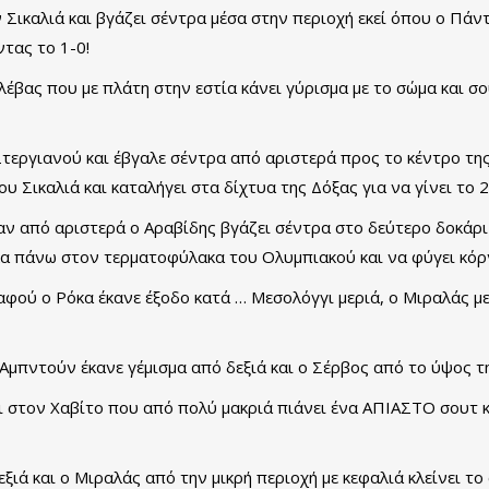
Σικαλιά και βγάζει σέντρα μέσα στην περιοχή εκεί όπου ο Πάν
ντας το 1-0!
έβας που με πλάτη στην εστία κάνει γύρισμα με το σώμα και σου
Στεργιανού και έβγαλε σέντρα από αριστερά προς το κέντρο τη
 Σικαλιά και καταλήγει στα δίχτυα της Δόξας για να γίνει το 2-
ταν από αριστερά ο Αραβίδης βγάζει σέντρα στο δεύτερο δοκάρι 
άλα πάνω στον τερματοφύλακα του Ολυμπιακού και να φύγει κό
 αφού ο Ρόκα έκανε έξοδο κατά … Μεσολόγγι μεριά, ο Μιραλάς 
Αμπντούν έκανε γέμισμα από δεξιά και ο Σέρβος από το ύψος της
ει στον Χαβίτο που από πολύ μακριά πιάνει ένα ΑΠΙΑΣΤΟ σουτ κ
ά και ο Μιραλάς από την μικρή περιοχή με κεφαλιά κλείνει το σκ