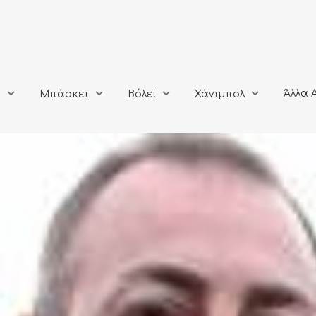
Άλλα Αθλή
Μπάσκετ
Βόλεϊ
Χάντμπολ
Άλλα 
ο
Μπάσκετ
Βόλεϊ
Χάντμπολ