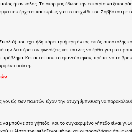
οποίος ήταν καλός. Το σκορ μας έδωσε την ευκαιρία να ξεκουρ
ραμμα που έρχεται και κυρίως για το παιχνίδι του Σαββάτου με
Σικαλιά) που έχει ήδη πάρει τριήμερη όντας εκτός αποστολής κ
κά την Δευτέρα τον φωνάζεις και του λες να έρθει για μια προπ
ι πρόβλημα. Και αυτοί που το εμπνεύστηκαν, πρέπει να το βρο
ριμένο παίκτη.
τών
ς γονείς των παικτών είχαν την ατυχή έμπνευση να παρακολου
α να μπούνε στο γήπεδο. Και το συγκεκριμένο γήπεδο είναι γνωστ
ού. Η λίστα των φιλοξενουμένων και οι προσκλήσεις όπως φαί