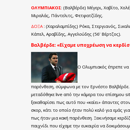
ΟΛΥΜΠΙΑΚΟΣ
: (Βαλβέρδε) Μέγερι, Χαβίτο, Χο
Μιραλάς, Πάντελιτς, Φετφατζίδης.
ΔΟΞΑ
: (Χαραλαμπίδης) Ρόκα, Στεργιανός, Σικαλ
Κάπελ, Αραβίδης, Αγγελούδης (56’ Βέρτζος).
Βαλβέρδε: «Είχαμε υποχρέωση να κερδί
Ο Ολυμπιακός έπρεπε να π
παρένθεση, σύμφωνα με τον Ερνέστο Βαλβέρδε.
μεταδόθηκε live από την κάμερα του επίσημου si
ξεκαθαρίσει πως αυτό που «καίει» άπαντες στον
σκορ, κάτι το οποίο ήταν πολύ καλό για εμάς γ
πως ήταν μια κακή παρένθεση. Ξεκινήσαμε κερδί
παιχνίδι που είχαμε την ευκαιρία να δοκιμάσου