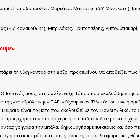
λέμπας, Παπαδόπουλος, Μαρκάνο, Μανιάτης (66’ Μοντέστο), Ιμπ
ιάς (46’ Κανακούδης), Μπριλάκης, Τριποτσέρης, Αμπουμπακαρί,
σουμε»
άρει τη νίκη κόντρα στη Δόξα, προκειμένου να αποδείξει πως 
 Ο Ισπανός άσος, στη συνέντευξη Τύπου που ακολούθησε της α
te της «ερυθρόλευκης» ΠΑΕ, «Olympiacos TV» τόνισε πως η ομάδ
 Πειραιά είναι το ματς που ακολουθεί με τον Παναιτωλικό, το Σ
ιατί προερχόμασταν από άσχημη ήττα από τον Αστέρα και είχαμ
ζοντας γρήγορα την μπάλα, δημιουργήσαμε ευκαιρίες και όσο π
με σχήματα και πρόσωπα, όπως παίκτες και σε διαφορετικές θέσε