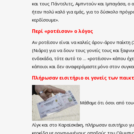
και τους Πάντελιτς, Αμπντούν και Ιμπαγάσα, ο 
ήταν πολύ καλό για εμάς, για το δύσκολο πρόγ
κερδίσουμε».
Περί «ροτέισον» ο λόγος
Αν ροτέϊσον είναι να καλείς άρον-άρον παίκτη (
(Νιάρο) για να δουν τους γονείς τους και ξαφνι
ενδεκάδα, τότε αυτό το … «ροτέισον» κάπου έχε
κάποιοι και δεν αναφερόμαστε μόνο στον συγκεκ
Πλήρωσαν εισιτήριο οι γονείς των παικ
Μάθαμε ότι όσοι από του
Λίγκ και στο Καραϊσκάκη, πλήρωσαν εισιτήριο γι
κερκίδα με οργανωμένους οπαδούς του Ολυμπιακ