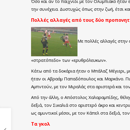
Όσο και αν το παιχνίδι με τον Ολυμπιακό ήταν 
την συνέχεια. Δυστυχώς όπως στην ζωή, έτσι κα
Πολλές αλλαγές από τους δύο προπονητ
Με πολλές αλλαγές στην 
«στρατόπεδο» των «ερυθρόλευκων».
Κάτω από τα δοκάρια ήταν ο Μπάλαζ Μέγιερι, με
ήταν οι Αβραάμ Παπαδόπουλος και Μαρκάνο. Πιο
Αμπντούν, με τον Μιραλάς στα αριστερά και το
Από την άλλη, ο Απόστολος Χαλαραμπίδης, θέλησ
δεξιά, τον Σικαλιά στο αριστερό άκρο και κεντρ
ως αμυντικοί μέσοι, με τον Κάπελ στα δεξιά, το
Τα γκολ