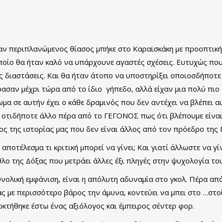
αν περιπλανώμενος θίασος μπήκε στο Καραϊσκάκη με προοπτική
ποίο θα ήταν καλό να υπάρχουνε αγαστές σχέσεις. Ευτυχώς που
ές διαστάσεις. Και θα ήταν άτοπο να υποστηρίξει οποιοσδήποτε
έρασαν μέχρι τώρα από το ίδιο γήπεδο, αλλά είχαν μια πολύ πι
ίωμα σε αυτήν έχει ο κάθε δραμινός που δεν αντέχει να βλέπε
 οτιδήποτε άλλο πέρα από το ΓΕΓΟΝΟΣ πως ότι βλέπουμε είναι
ς της ιστορίας μας που δεν είναι άλλος από τον πρόεδρο της
αποτέλεσμα τι κριτική μπορεί να γίνει; Και γιατί άλλωστε να γί
θλο της Δόξας που μετράει άλλες έξι πληγές στην ψυχολογία του
υνολική εμφάνιση, είναι η απόλυτη αδυναμία στο γκολ. Πέρα από
 με περισσότερο βάρος την άμυνα, κοντεύει να μπει στο …στοί
οκτήθηκε έστω ένας αξιόλογος και έμπειρος σέντερ φορ.