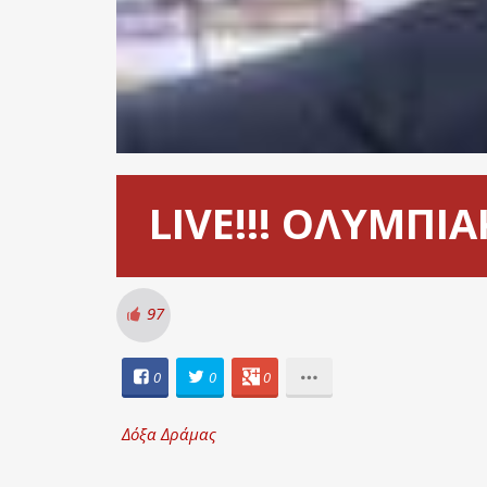
LIVE!!! ΟΛΥΜΠΙΑ
97
0
0
0
Δόξα Δράμας