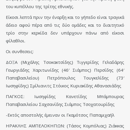
του κυπέλλου της τρίτης εθνικής.
Είκοσι λεπτά πριν την έναρξη και το γήπεδο είναι τραγικά
άδειο αφού πέρα από τις δύο ομάδες και το διαιτητικό
τρίο στην κερκίδα δεν υπάρχουν πάνω από είκοσι
φίλαθλοι.
Οι συνθεσεις:
ΔΟΞΑ (Μιχάλης Τσοκακτσίδης) Τιγγερίδης Γελαδάρης
Γεωργιάδης Χαριτωνίδης (46′ Σιάμπος) Περσίδης (64′
Παπαβασιλείου) Πετρόπουλος Τουγκελίδης (73′
Ιωσηφίδης) Σμίλιανιτς Στόικος Κυριακίδης Αθανασιάδης
ΠΑΓΚΟΣ: Ιωσηφίδης Κανετίδης Μπάμπουρας
Παπαβασιλείου Σαχσανίδης Σιάμπος Τσοχατουρίδης
-Εκτός αποστολής έμειναν οι Γκαμότσος Παπαμιχαήλ
ΗΡΑΚΛΗΣ ΑΜΠΕΛΟΚΗΠΩΝ: (Τάσος Κομπόλιας) Ζιάκκας