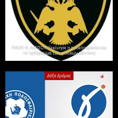
ΠΑΟΠ Ν. ΑΜΙΣΟΥ: Ξεκίνησε η προετοιμασία και
το πρόγραμμα των φιλικών (Βίντεο)
Δόξα Δράμας
1