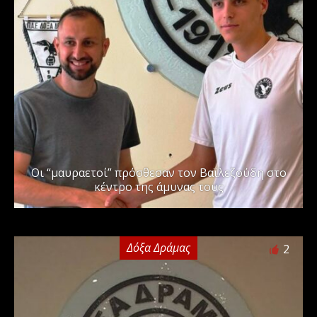
Οι “μαυραετοί” πρόσθεσαν τον Βαϊλεζούδη στο
κέντρο της άμυνας τους
Δόξα Δράμας
2