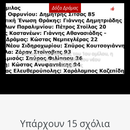
Δόξα Δράμας
3
Γ΄ Εθνική: Οι προπονητές του 1ου ομίλου, η
κλήρωση και η έναρξη του νέου
πρωταθλήματος
Υπάρχουν 15 σχόλια