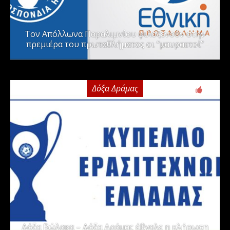
Τον Απόλλωνα Παραλιμνίου φιλοξενούν στην
πρεμιέρα του πρωταθλήματος οι “μαυραετοί”
Δόξα Δράμας
2
Δόξα Βώλακα – Δόξα Δράμας έβγαλε η κλήρωση