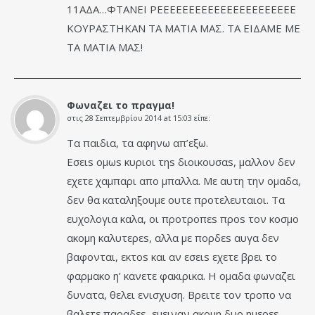
11ΑΔΑ…ΦΤΑΝΕΙ ΡΕΕΕΕΕΕΕΕΕΕΕΕΕΕΕΕΕΕΕΕΕΕ
ΚΟΥΡΑΣΤΗΚΑΝ ΤΑ ΜΑΤΙΑ ΜΑΣ. ΤΑ ΕΙΔΑΜΕ ΜΕ
ΤΑ ΜΑΤΙΑ ΜΑΣ!
Φωναζει το πραγμα!
στις
28 Σεπτεμβρίου 2014 at 15:03
είπε:
Τα παιδια, τα αφηνω απ’εξω.
Εσειs ομωs κυριοι τηs διοικουσαs, μαλλον δεν
εχετε χαμπαρι απο μπαλλα. Με αυτη την ομαδα,
δεν θα καταληξουμε ουτε προτελευταιοι. Τα
ευχολογια καλα, οι προτροπεs προs τον κοσμο
ακομη καλυτερεs, αλλα με πορδεs αυγα δεν
βαφονται, εκτοs και αν εσειs εχετε βρει το
φαρμακο η’ κανετε φακιρικα. Η ομαδα φωναζει
δυνατα, θελει ενισχυση. Βρειτε τον τροπο να
βαλετε παραδεs, εμειναν ακομη δυο ημερεs.