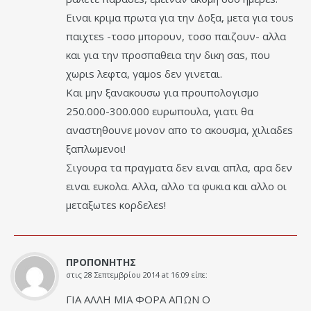
Ειναι κριμα πρωτα για την Δοξα, μετα για τουs
παιχτεs -τοσο μπορουν, τοσο παιζουν- αλλα
και για την προσπαθεια την δικη σαs, που
χωριs λεφτα, γαμοs δεν γινεται.
Και μην ξανακουσω για προυπολογισμο
250.000-300.000 ευρωπουλα, γιατι θα
αναστηθουνε μονον απο το ακουσμα, χιλιαδεs
ξαπλωμενοι!
Σιγουρα τα πραγματα δεν ειναι απλα, αρα δεν
ειναι ευκολα. Αλλα, αλλο τα φυκια και αλλο οι
μεταξωτεs κορδελεs!
ΠΡΟΠΟΝΗΤΗΣ
στις
28 Σεπτεμβρίου 2014 at 16:09
είπε:
ΓΙΑ ΑΛΛΗ ΜΙΑ ΦΟΡΑ ΑΠΩΝ Ο