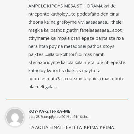
AMPELOKIPOYS MESA STH DRAMA kai de
ntreponte katholoy…to podosfairo den einai
theoria kai na grafoyme vivliaaaaaaaaa….thelei
magkia kai pathos giathn fanelaaaaaaaa…apoti
tthymame kai mpala otan epeze panta sta rixa
nera htan poy na metadosei pathos stoys
paixtes….alla oi kolhtoi filoi mas namh
stenaxorioynte kai ola kala meta…de ntrepeste
katholoy kyrioi tis dioikisis mayta ta
apotelesmata?alla epexan ta paidia mas opote
ola meli gala…..
ΚΟΥ-ΡΑ-ΣΤΗ-ΚΑ-ΜΕ
στις
28 Σεπτεμβρίου 2014 at 21:16
είπε:
ΤΑ ΛΟΓΙΑ ΕΙΝΑΙ ΠΕΡΙΤΤΑ. ΚΡΙΜΑ-ΚΡΙΜΑ-