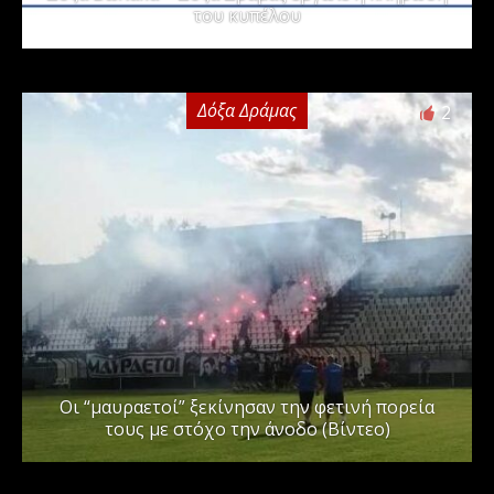
του κυπέλου
Δόξα Δράμας
2
Οι “μαυραετοί” ξεκίνησαν την φετινή πορεία
τους με στόχο την άνοδο (Βίντεο)