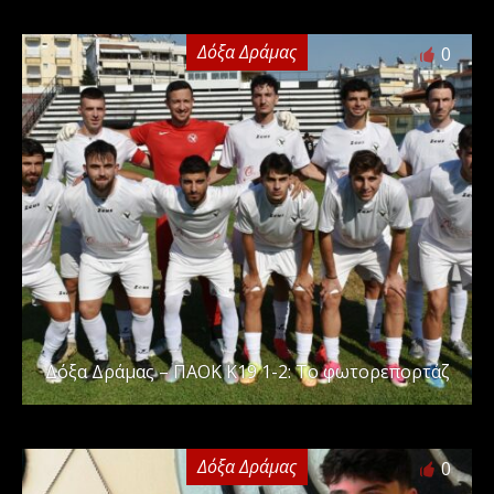
Δόξα Δράμας
0
Δόξα Δράμας – ΠΑΟΚ Κ19 1-2: Το φωτορεπορτάζ
Δόξα Δράμας
0