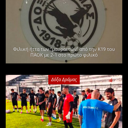
Φιλική ήττα των “μαυραετών” από την Κ19 του
ΠΑΟΚ με 2-1 στο πρώτο φιλικό
Δόξα Δράμας
2