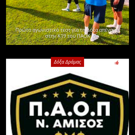
Πρώτο αγωνιστικό τεστ για τη Δόξα απέναντι
στην Κ19 του ΠΑΟΚ
Δόξα Δράμας
0