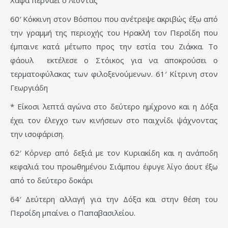
Χάψα περνάει ο Λιόντας
60′ Κόκκινη στον Βόσπου που ανέτρεψε ακριβώς έξω από
την γραμμή της περιοχής του Ηρακλή τον Περσίδη που
έμπαινε κατά μέτωπο προς την εστία του Ζιάκκα. Το
φάουλ εκτέλεσε ο Στόικος για να αποκρούσει ο
τερματοφύλακας των φιλοξενούμενων. 61′ Κίτρινη στον
Γεωργιάδη
* Είκοσι λεπτά αγώνα στο δεύτερο ημίχρονο και η Δόξα
έχει τον έλεγχο των κινήσεων στο παιχνίδι ψάχνοντας
την ισοφάριση.
62′ Κόρνερ από δεξιά με τον Κυριακίδη και η ανάποδη
κεφαλιά του προωθημένου Σιάμπου έφυγε λίγο άουτ έξω
από το δεύτερο δοκάρι
64′ Δεύτερη αλλαγή για την Δόξα και στην θέση του
Περσίδη μπαίνει ο Παπαβασιλείου.