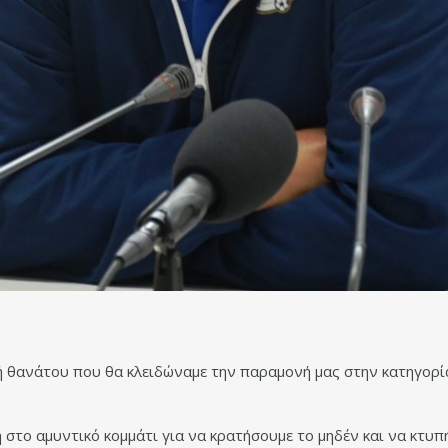
ή θανάτου που θα κλειδώναμε την παραμονή μας στην κατηγορία.
στο αμυντικό κομμάτι για να κρατήσουμε το μηδέν και να κτυπ