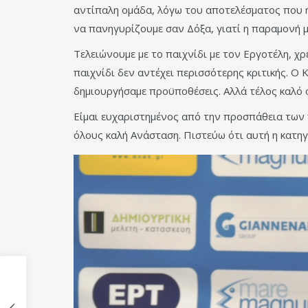
αντίπαλη ομάδα, λόγω του αποτελέσματος που ήρ
να πανηγυρίζουμε σαν Δόξα, γιατί η παραμονή μ
Τελειώνουμε με το παιχνίδι με τον Εργοτέλη, χρ
παιχνίδι δεν αντέχει περισσότερης κριτικής. Ο 
δημιουργήσαμε προϋποθέσεις. Αλλά τέλος καλό 
Είμαι ευχαριστημένος από την προσπάθεια των 
όλους καλή Ανάσταση. Πιστεύω ότι αυτή η κατη