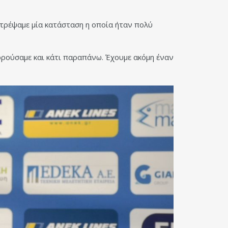
ιστρέψαμε μία κατάσταση η οποία ήταν πολύ
πορούσαμε και κάτι παραπάνω. Έχουμε ακόμη έναν