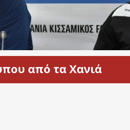
ύπου από τα Χανιά