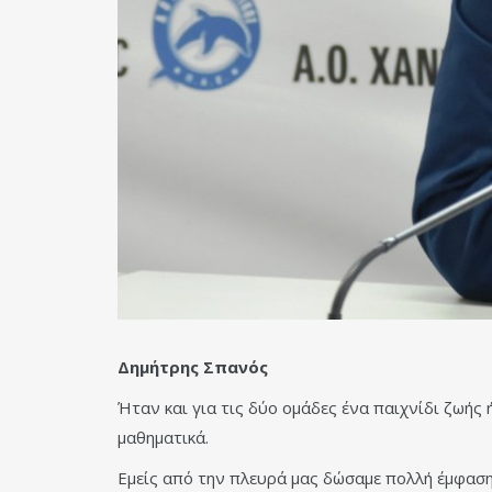
Δημήτρης Σπανός
Ήταν και για τις δύο ομάδες ένα παιχνίδι ζωής 
μαθηματικά.
Εμείς από την πλευρά μας δώσαμε πολλή έμφαση 