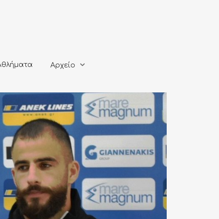
ματα
Αρχείο
Αθλήματα
Αρχείο