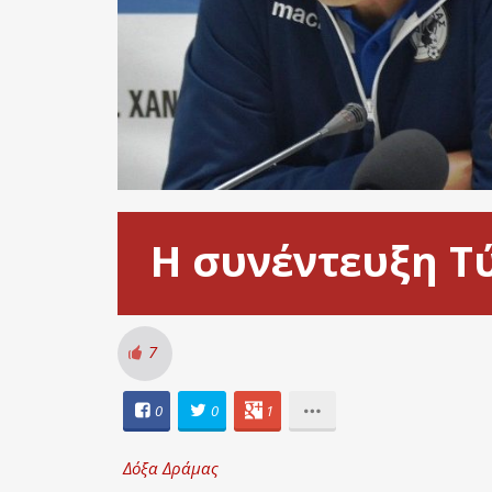
Η συνέντευξη Τ
7
0
0
1
Δόξα Δράμας