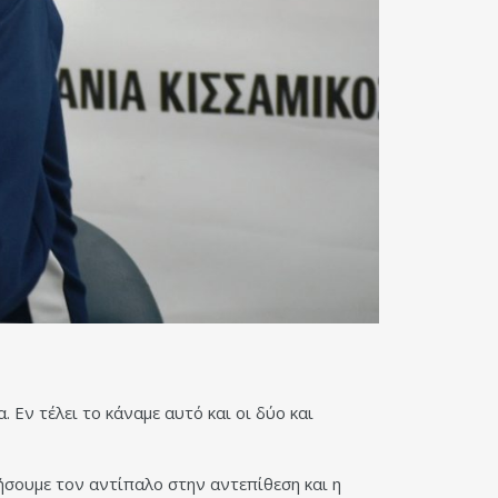
 Εν τέλει το κάναμε αυτό και οι δύο και
ήσουμε τον αντίπαλο στην αντεπίθεση και η