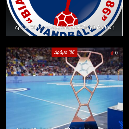
Δράμα ’86: Οι συνεργάτες του Σάκη Βαλαβάνη
Δράμα '86
0