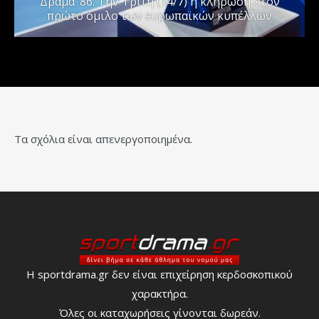
Δράμα ’86: Την Τρίτη (14/7) η κλήρωση στον
πρώτο όμιλο των ευρωπαϊκών κυπέλλων
Τα σχόλια είναι απενεργοποιημένα.
Η sportdrama.gr δεν είναι επιχείρηση κερδοσκοπικού
χαρακτήρα.
Όλες οι καταχωρήσεις γίνονται δωρεάν.