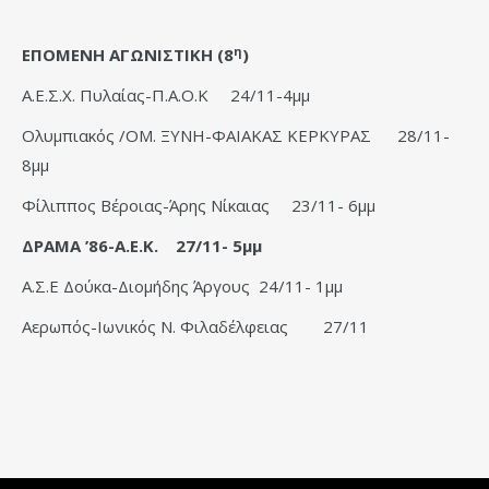
η
ΕΠΟΜΕΝΗ ΑΓΩΝΙΣΤΙΚΗ (8
)
Α.Ε.Σ.Χ. Πυλαίας-Π.Α.Ο.Κ 24/11-4μμ
Ολυμπιακός /ΟΜ. ΞΥΝΗ-ΦΑΙΑKΑΣ ΚΕΡΚΥΡΑΣ 28/11-
8μμ
Φίλιππος Βέροιας-Άρης Νίκαιας 23/11- 6μμ
ΔΡΑΜΑ ’86-Α.Ε.Κ. 27/11- 5μμ
Α.Σ.Ε Δούκα-Διομήδης Άργους 24/11- 1μμ
Αερωπός-Ιωνικός Ν. Φιλαδέλφειας 27/11