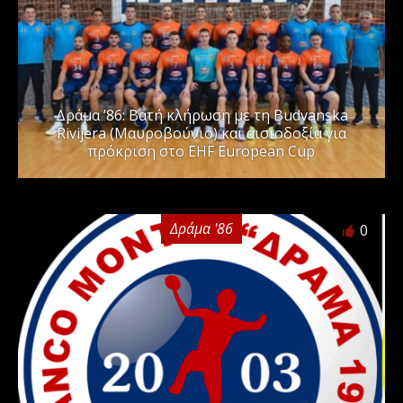
Δράμα ’86: Βατή κλήρωση με τη Budvanska
Rivijera (Μαυροβούνιο) και αισιοδοξία για
πρόκριση στο EHF European Cup
Δράμα '86
0