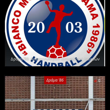
Δράμα ’86: Ανακοινώθηκαν ανανεώσεις παικτών
Δράμα '86
0