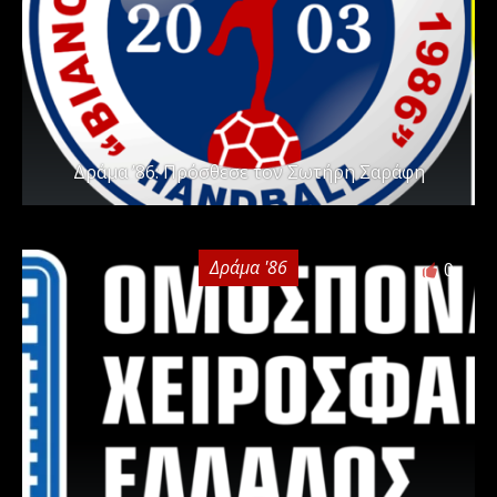
Δράμα ’86: Πρόσθεσε τον Σωτήρη Σαράφη
Δράμα '86
0