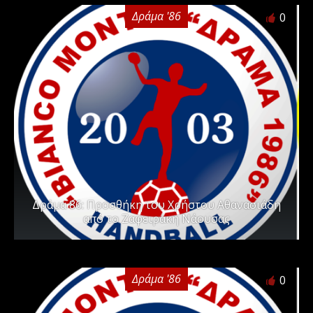
Δράμα '86
0
Δράμα ΄86: Προσθήκη του Χρήστου Αθανασιάδη
από το Ζαφειράκη Νάουσας
Δράμα '86
0