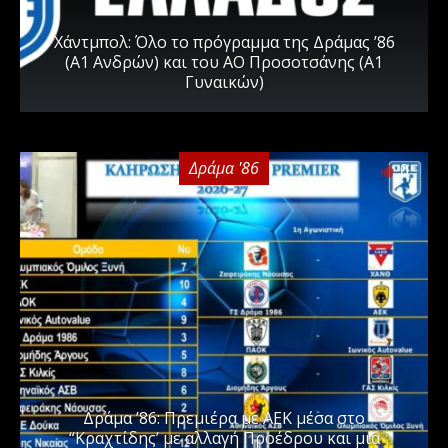
Χάντμπολ: Όλο το πρόγραμμα της Δράμας ’86
(Α1 Ανδρών) και του ΑΟ Προσοτσάνης (Α1
Γυναικών)
Δράμα '86
0
Δράμα ’86: Πρεμιέρα με ΑΕΚ μέσα στο
“Κραχτίδης’ με αλλαγή Προέδρου και μια