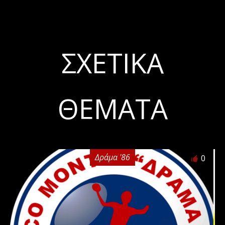
ΣΧΕΤΙΚΆ
ΘΈΜΑΤΑ
Δράμα '86
0