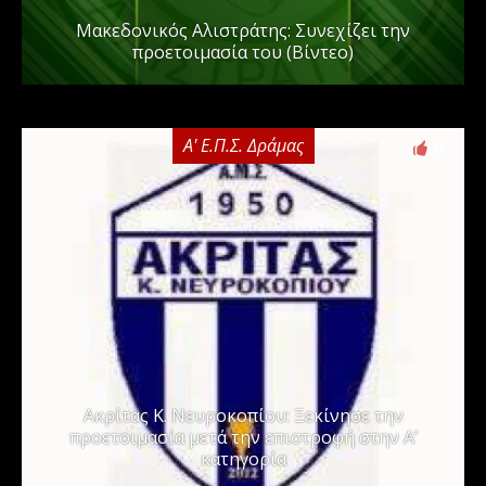
Μακεδονικός Αλιστράτης: Συνεχίζει την
προετοιμασία του (Βίντεο)
Α' Ε.Π.Σ. Δράμας
0
Ακρίτας Κ. Νευροκοπίου: Ξεκίνησε την
προετοιμασία μετά την επιστροφή στην Α’
κατηγορία