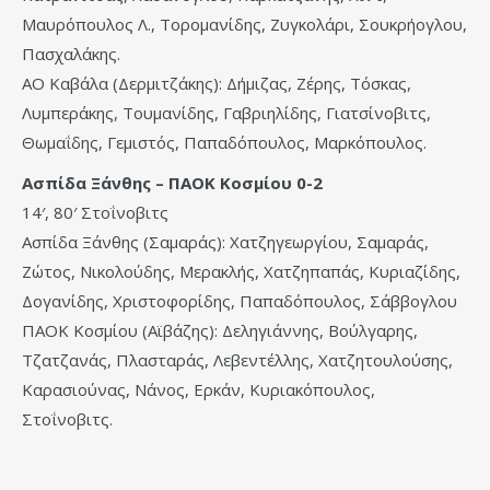
Μαυρόπουλος Λ., Τορομανίδης, Ζυγκολάρι, Σουκρήογλου,
Πασχαλάκης.
ΑΟ Καβάλα (Δερμιτζάκης): Δήμιζας, Ζέρης, Τόσκας,
Λυμπεράκης, Τουμανίδης, Γαβριηλίδης, Γιατσίνοβιτς,
Θωμαΐδης, Γεμιστός, Παπαδόπουλος, Μαρκόπουλος.
Ασπίδα Ξάνθης – ΠΑΟΚ Κοσμίου 0-2
14′, 80′ Στοΐνοβιτς
Ασπίδα Ξάνθης (Σαμαράς): Χατζηγεωργίου, Σαμαράς,
Ζώτος, Νικολούδης, Μερακλής, Χατζηπαπάς, Κυριαζίδης,
Δογανίδης, Χριστοφορίδης, Παπαδόπουλος, Σάββογλου
ΠΑΟΚ Κοσμίου (Αϊβάζης): Δεληγιάννης, Βούλγαρης,
Τζατζανάς, Πλασταράς, Λεβεντέλλης, Χατζητουλούσης,
Καρασιούνας, Νάνος, Ερκάν, Κυριακόπουλος,
Στοΐνοβιτς.