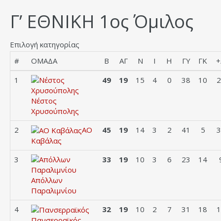
Γ’ ΕΘΝΙΚΗ 1ος Όμιλος
Επιλογή κατηγορίας
#
ΟΜΑΔΑ
Β
ΑΓ
Ν
Ι
Η
ΓΥ
ΓΚ
+
1
49
19
15
4
0
38
10
2
Νέστος
Χρυσούπολης
2
ΑΟ
45
19
14
3
2
41
5
3
Καβάλας
3
33
19
10
3
6
23
14
Απόλλων
Παραλιμνίου
4
32
19
10
2
7
31
18
1
Πανσερραϊκός