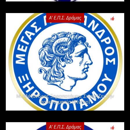
Α' Ε.Π.Σ. Δράμας
0
Μ. Αλέξανδρος Ξηροποτάμου: Συνεχίζει την
προετοιμασία (Βίντεο)
Α' Ε.Π.Σ. Δράμας
0