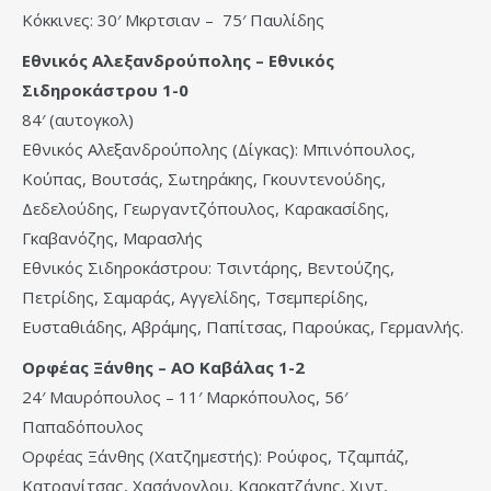
Κόκκινες: 30′ Μκρτσιαν – 75′ Παυλίδης
Εθνικός Αλεξανδρούπολης – Εθνικός
Σιδηροκάστρου 1-0
84′ (αυτογκολ)
Εθνικός Αλεξανδρούπολης (Δίγκας): Μπινόπουλος,
Κούπας, Βουτσάς, Σωτηράκης, Γκουντενούδης,
Δεδελούδης, Γεωργαντζόπουλος, Καρακασίδης,
Γκαβανόζης, Μαρασλής
Εθνικός Σιδηροκάστρου: Τσιντάρης, Βεντούζης,
Πετρίδης, Σαμαράς, Αγγελίδης, Τσεμπερίδης,
Ευσταθιάδης, Αβράμης, Παπίτσας, Παρούκας, Γερμανλής.
Ορφέας Ξάνθης – ΑΟ Καβάλας 1-2
24′ Μαυρόπουλος – 11′ Μαρκόπουλος, 56′
Παπαδόπουλος
Ορφέας Ξάνθης (Χατζημεστής): Ρούφος, Τζαμπάζ,
Κατρανίτσας, Χασάνογλου, Καρκατζάνης, Χιντ,