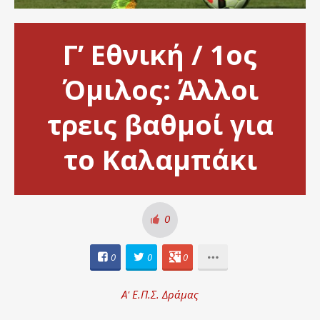
Γ’ Εθνική / 1ος
Όμιλος: Άλλοι
τρεις βαθμοί για
το Καλαμπάκι
0
0
0
0
Α' Ε.Π.Σ. Δράμας