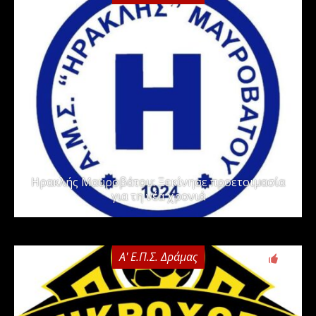
Ηρακλής Μαυροβάτου: Ξεκίνησε προετοιμασία
για τη νέα χρονιά
Α' Ε.Π.Σ. Δράμας
0