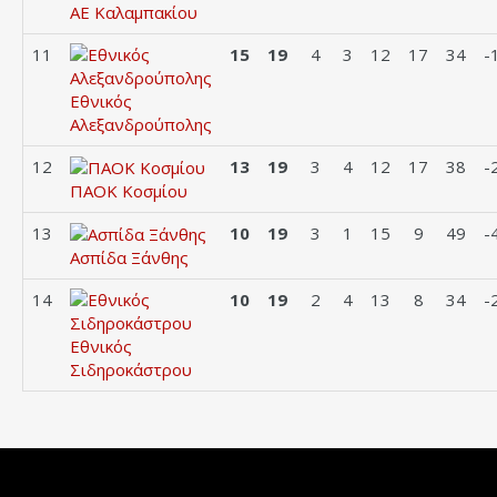
ΑΕ Καλαμπακίου
11
15
19
4
3
12
17
34
-
Εθνικός
Αλεξανδρούπολης
12
13
19
3
4
12
17
38
-
ΠΑΟΚ Κοσμίου
13
10
19
3
1
15
9
49
-
Ασπίδα Ξάνθης
14
10
19
2
4
13
8
34
-
Εθνικός
Σιδηροκάστρου