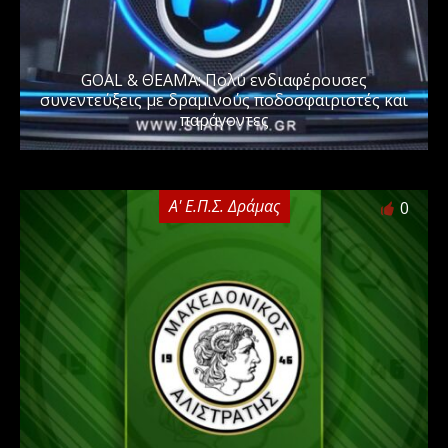
GOAL & ΘΕΑΜΑ: Πολύ ενδιαφέρουσες
συνεντεύξεις με δραμινούς ποδοσφαιριστές και
παράγοντες
Α' Ε.Π.Σ. Δράμας
0