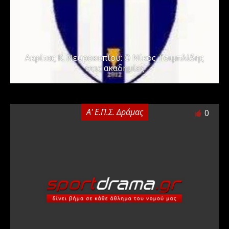
Ακρίτας Κ. Νευροκοπίου: Ο Νίκος Τσιμπλίδης
στις ακαδημίες
Α' Ε.Π.Σ. Δράμας
0