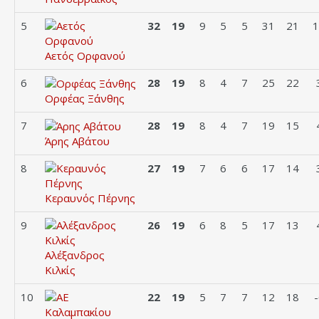
5
32
19
9
5
5
31
21
1
Αετός Ορφανού
6
28
19
8
4
7
25
22
Ορφέας Ξάνθης
7
28
19
8
4
7
19
15
Άρης Αβάτου
8
27
19
7
6
6
17
14
Κεραυνός Πέρνης
9
26
19
6
8
5
17
13
Αλέξανδρος
Κιλκίς
10
22
19
5
7
7
12
18
-