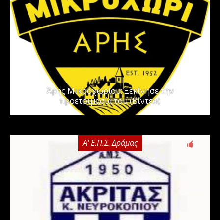
Άρης Μικροχωρίου: Ξεκίνησε την
προετοιμασία του (Βίντεο)
Α' Ε.Π.Σ. Δράμας
0