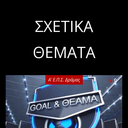
ΣΧΕΤΙΚΆ
ΘΈΜΑΤΑ
Α' Ε.Π.Σ. Δράμας
0