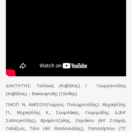
ΔΙΑΙΤΗΤΗΣ: Τσιλίκας (Καβάλας) / Γεωργαντέλης
(Καβάλας) – Βακουφτσής (Ξάνθης)
ΠΑΟΠ Ν. ΑΜΙΣΟΥ(Γιώργος Πολυχρονίδης): Μιχαηλίδης
Π., Μιχαηλίδης Κ., Σουμπάκης, Γεωργιάδης Δ.(84’
Σαλπιγκτίδης), Βραμέντζαλης, Ζαγιάκου (84’ Στάφα),
Γαλάζιος, Τέλο (46’ Θεοδοσιάδης), Παπατέρπου (75’