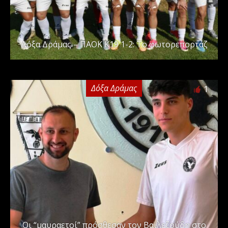
Δόξα Δράμας – ΠΑΟΚ Κ19 1-2: Το φωτορεπορτάζ
Δόξα Δράμας
1
Οι “μαυραετοί” πρόσθεσαν τον Βαϊλεζούδη στο