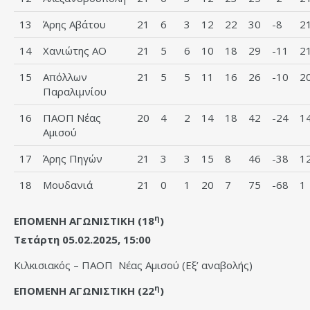
13
Άρης Αβάτου
21
6
3
12
22
30
-8
2
14
Χανιώτης ΑΟ
21
5
6
10
18
29
-11
2
15
Απόλλων
21
5
5
11
16
26
-10
2
Παραλιμνίου
16
ΠΑΟΠ Νέας
20
4
2
14
18
42
-24
1
Αμισού
17
Άρης Πηγών
21
3
3
15
8
46
-38
1
18
Μουδανιά
21
0
1
20
7
75
-68
1
η
ΕΠΟΜΕΝΗ ΑΓΩΝΙΣΤΙΚΗ (18
)
Τετάρτη 05.02.2025, 15:00
Κιλκισιακός – ΠΑΟΠ Νέας Αμισού (Εξ’ αναβολής)
η
ΕΠΟΜΕΝΗ ΑΓΩΝΙΣΤΙΚΗ (22
)