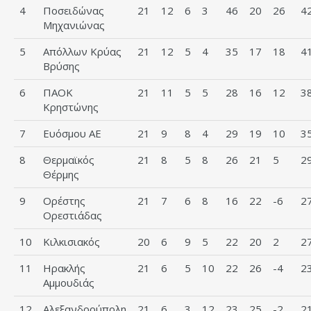
4
Ποσειδώνας
21
12
6
3
46
20
26
4
Μηχανιώνας
5
Απόλλων Κρύας
21
12
5
4
35
17
18
4
Βρύσης
6
ΠΑΟΚ
21
11
5
5
28
16
12
3
Κρηστώνης
7
Ευόσμου ΑΕ
21
9
8
4
29
19
10
3
8
Θερμαϊκός
21
8
5
8
26
21
5
2
Θέρμης
9
Ορέστης
21
7
6
8
16
22
-6
2
Ορεστιάδας
10
Κιλκισιακός
20
6
9
5
22
20
2
2
11
Ηρακλής
21
6
5
10
22
26
-4
2
Αμμουδιάς
12
Αλεξανδρούπολη
21
6
3
12
23
25
-2
2