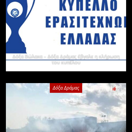
Δόξα Βώλακα – Δόξα Δράμας έβγαλε η κλήρωση
του κυπέλου
Δόξα Δράμας
2