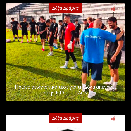
Δόξα Δράμας
2
Πρώτο αγωνιστικό τεστ για τη Δόξα απέναντι
στην Κ19 του ΠΑΟΚ
Δόξα Δράμας
0