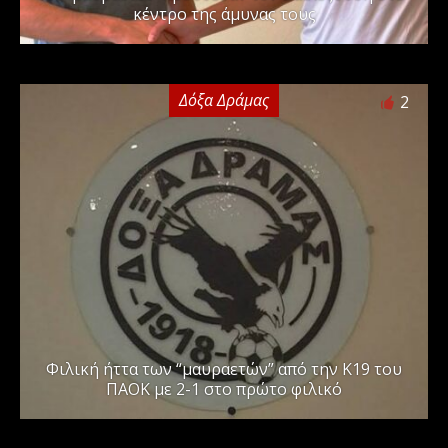
κέντρο της άμυνας τους
Δόξα Δράμας
2
Φιλική ήττα των “μαυραετών” από την Κ19 του
ΠΑΟΚ με 2-1 στο πρώτο φιλικό