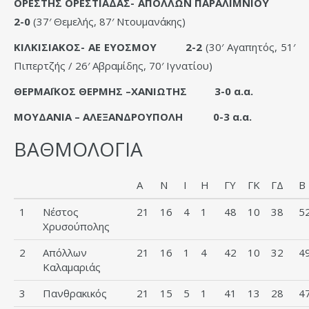
ΟΡΕΣΤΗΣ ΟΡΕΣΤΙΑΔΑΣ- ΑΠΟΛΛΩΝ ΠΑΡΑΛΙΜΝΙΟΥ
2-0
(37′ Θεμελής, 87′ Ντουμανάκης)
ΚΙΛΚΙΣΙΑΚΟΣ- ΑΕ ΕΥΟΣΜΟΥ 2-2
(30′ Αγαπητός, 51′
Πιπερτζής / 26′ Αβραμίδης, 70′ Ιγνατίου)
ΘΕΡΜΑΪΚΟΣ ΘΕΡΜΗΣ –ΧΑΝΙΩΤΗΣ 3-0 α.α.
ΜΟΥΔΑΝΙΑ – ΑΛΕΞΑΝΔΡΟΥΠΟΛΗ 0-3 α.α.
ΒΑΘΜΟΛΟΓΙΑ
Α
Ν
Ι
Η
ΓΥ
ΓΚ
ΓΔ
Β
1
Νέστος
21
16
4
1
48
10
38
5
Χρυσούπολης
2
Απόλλων
21
16
1
4
42
10
32
4
Καλαμαριάς
3
Πανθρακικός
21
15
5
1
41
13
28
4