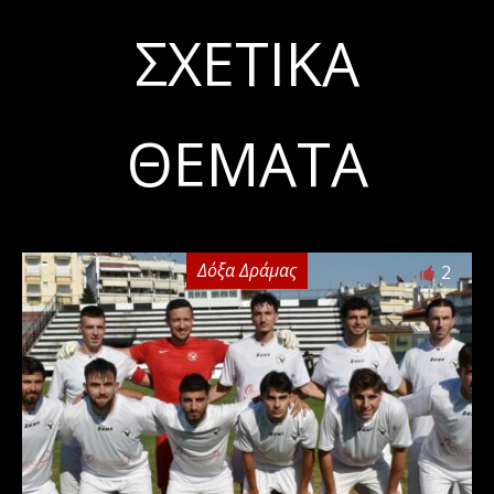
ΣΧΕΤΙΚΆ
ΘΈΜΑΤΑ
Δόξα Δράμας
2