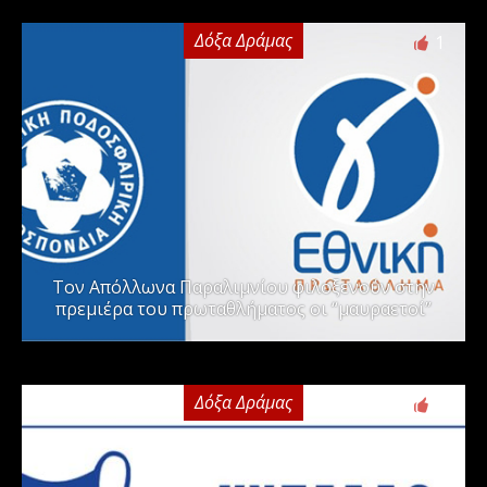
Δόξα Δράμας
1
Τον Απόλλωνα Παραλιμνίου φιλοξενούν στην
πρεμιέρα του πρωταθλήματος οι “μαυραετοί”
Δόξα Δράμας
2