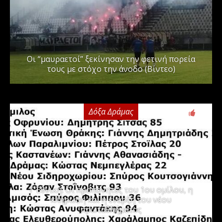
Οι “μαυραετοί” ξεκίνησαν την φετινή πορεία
τους με στόχο την άνοδο (Βίντεο)
Δόξα Δράμας
3
Γ΄ Εθνική: Οι προπονητές του 1ου ομίλου, η
κλήρωση και η έναρξη του νέου
πρωταθλήματος