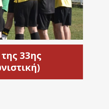
 της 33ης
νιστική)