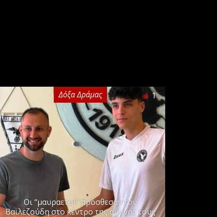
Δόξα Δράμας
1
Οι “μαυραετοί” πρόσθεσαν τον
Βαϊλεζούδη στο κέντρο της άμυνας τους