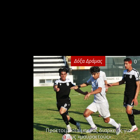
Δόξα Δράμας
0
Προετοιμασία μακράς διαρκείας για
τους «μαυραετούς»