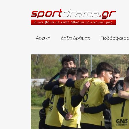
Αρχική
Δόξα Δράμας
Ποδόσφαιρο
Αρχική
Δόξα Δράμας
Ποδόσφαιρ