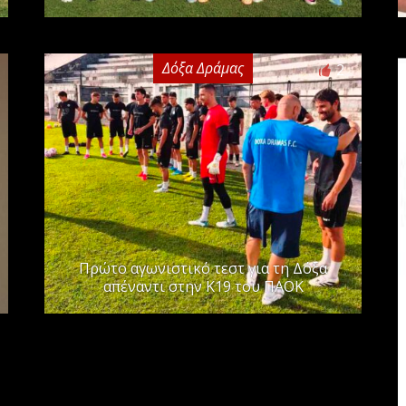
Δόξα Δράμας
2
Πρώτο αγωνιστικό τεστ για τη Δόξα
απέναντι στην Κ19 του ΠΑΟΚ