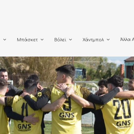
Άλλα Αθλή
Μπάσκετ
Βόλεϊ
Χάντμπολ
Άλλα 
ο
Μπάσκετ
Βόλεϊ
Χάντμπολ