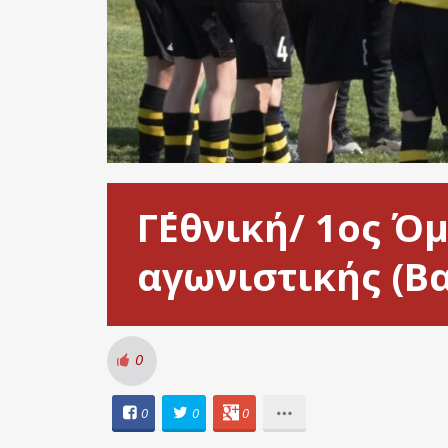
Γ΄Εθνική/ 1ος Ό
αγωνιστικής (Β
0
0
0
0