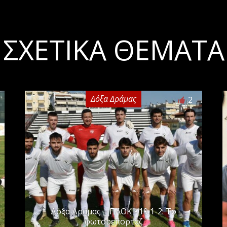
ΣΧΕΤΙΚΆ ΘΈΜΑΤΑ
Δόξα Δράμας
2
Δόξα Δράμας – ΠΑΟΚ Κ19 1-2: Το
φωτορεπορτάζ