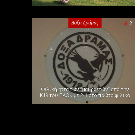
Δόξα Δράμας
2
Φιλική ήττα των “μαυραετών” από την
Κ19 του ΠΑΟΚ με 2-1 στο πρώτο φιλικό