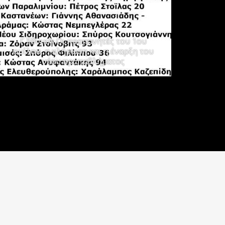
Γ΄ Εθνική: Οι προπονητές του 1ου
ομίλου, η κλήρωση και η έναρξη του
νέου πρωταθλήματος