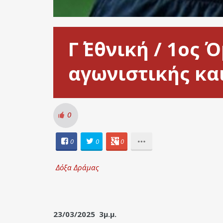
Γ΄ Εθνική / 1ος
αγωνιστικής και
0
0
0
0
Δόξα Δράμας
23/03/2025 3μ.μ.