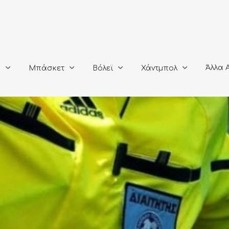
Άλλα Αθλή
Μπάσκετ
Βόλεϊ
Χάντμπολ
Άλλα 
ο
Μπάσκετ
Βόλεϊ
Χάντμπολ