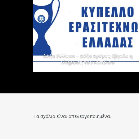
Δόξα Βώλακα – Δόξα Δράμας έβγαλε η
κλήρωση του κυπέλου
Τα σχόλια είναι απενεργοποιημένα.