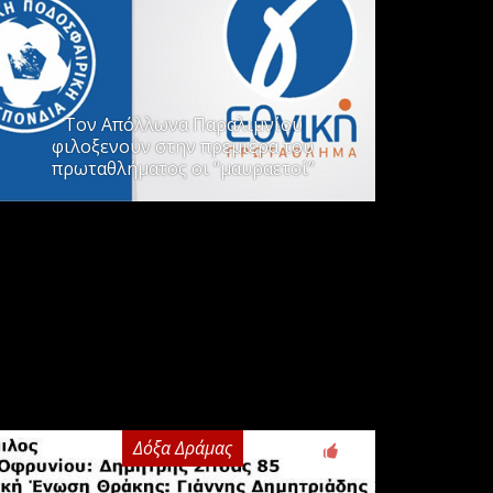
Τον Απόλλωνα Παραλιμνίου
φιλοξενούν στην πρεμιέρα του
πρωταθλήματος οι “μαυραετοί”
Δόξα Δράμας
3