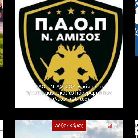
ΠΑΟΠ Ν. ΑΜΙΣΟΥ: Ξεκίνησε η
προετοιμασία και το πρόγραμμα των
φιλικών (Βίντεο)
Δόξα Δράμας
2