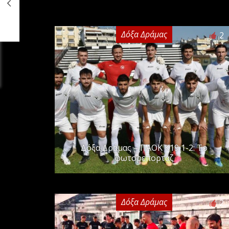
Δόξα Δράμας
2
Δόξα Δράμας – ΠΑΟΚ Κ19 1-2: Το
φωτορεπορτάζ
Δόξα Δράμας
2