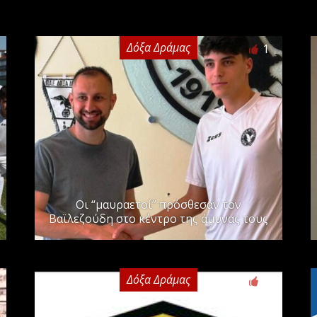
Δόξα Δράμας
1
Οι “μαυραετοί” πρόσθεσαν τον
Βαϊλεζούδη στο κέντρο της άμυνας τους
Δόξα Δράμας
0