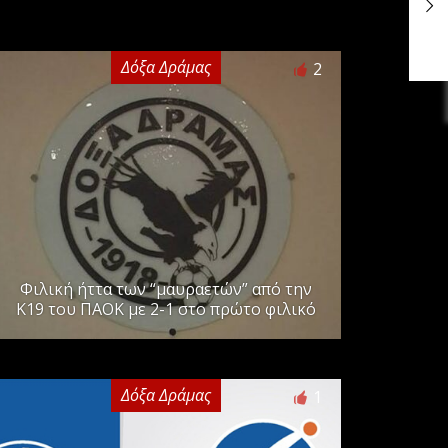
Δόξα Δράμας
2
Φιλική ήττα των “μαυραετών” από την
Κ19 του ΠΑΟΚ με 2-1 στο πρώτο φιλικό
Δόξα Δράμας
1