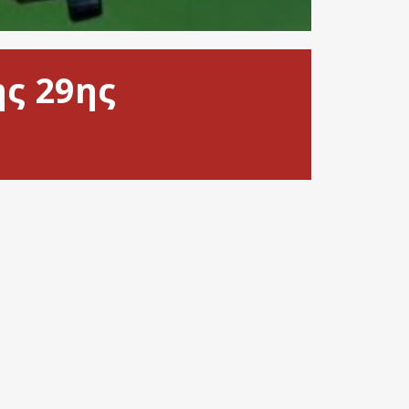
ης 29ης