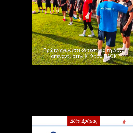
Πρώτο αγωνιστικό τεστ για τη Δόξα
απέναντι στην Κ19 του ΠΑΟΚ
Δόξα Δράμας
2