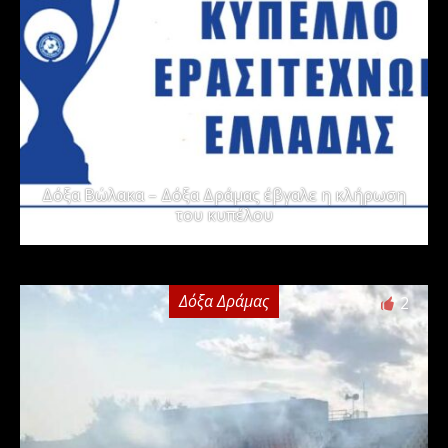
Δόξα Βώλακα – Δόξα Δράμας έβγαλε η κλήρωση
του κυπέλου
Δόξα Δράμας
2