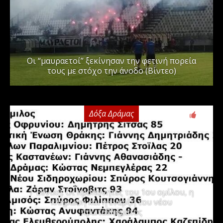
Οι “μαυραετοί” ξεκίνησαν την φετινή πορεία
τους με στόχο την άνοδο (Βίντεο)
Δόξα Δράμας
3
Γ΄ Εθνική: Οι προπονητές του 1ου ομίλου, η
κλήρωση και η έναρξη του νέου
πρωταθλήματος