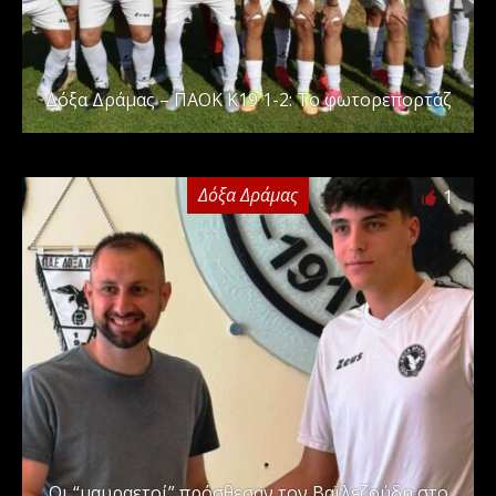
Δόξα Δράμας – ΠΑΟΚ Κ19 1-2: Το φωτορεπορτάζ
Δόξα Δράμας
1
Οι “μαυραετοί” πρόσθεσαν τον Βαϊλεζούδη στο