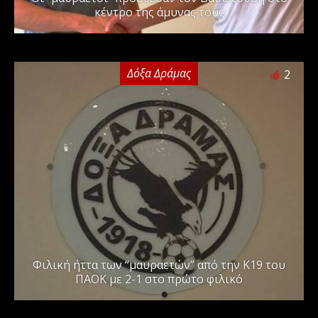
κέντρο της άμυνας τους
Δόξα Δράμας
2
Φιλική ήττα των “μαυραετών” από την Κ19 του
ΠΑΟΚ με 2-1 στο πρώτο φιλικό