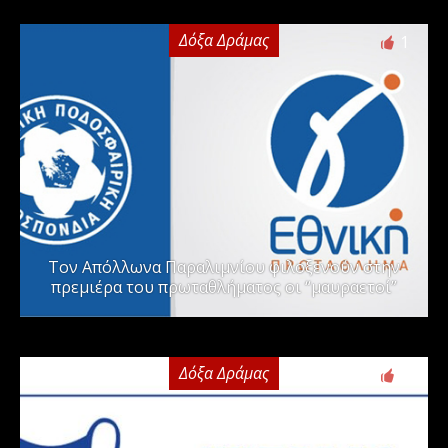
Δόξα Δράμας
1
Τον Απόλλωνα Παραλιμνίου φιλοξενούν στην
πρεμιέρα του πρωταθλήματος οι “μαυραετοί”
Δόξα Δράμας
2