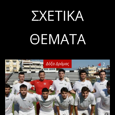
ΣΧΕΤΙΚΆ
ΘΈΜΑΤΑ
Δόξα Δράμας
2