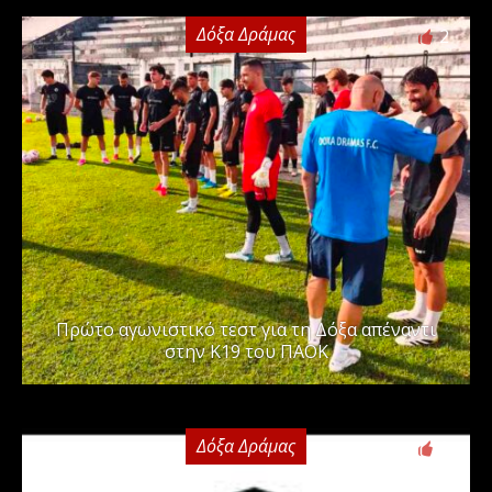
Δόξα Δράμας
2
Πρώτο αγωνιστικό τεστ για τη Δόξα απέναντι
στην Κ19 του ΠΑΟΚ
Δόξα Δράμας
0