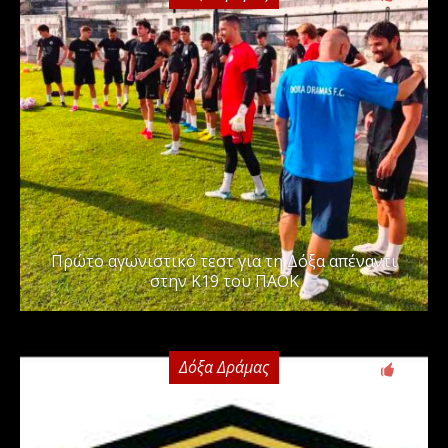
Πρώτο αγωνιστικό τεστ για τη Δόξα απέναντι
στην Κ19 του ΠΑΟΚ
Δόξα Δράμας
0