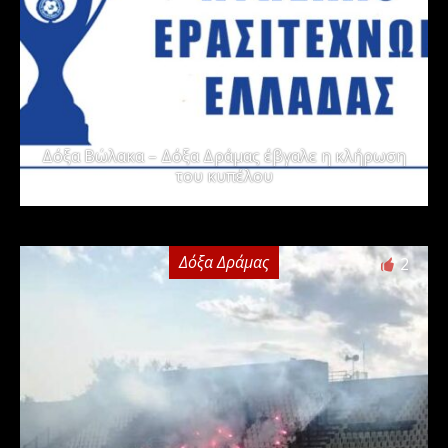
Δόξα Βώλακα – Δόξα Δράμας έβγαλε η κλήρωση
του κυπέλου
Δόξα Δράμας
2