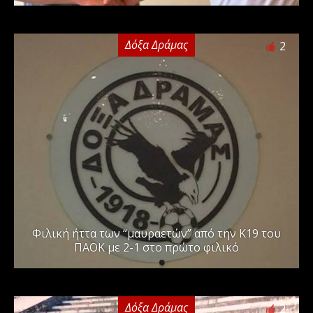
Δόξα Δράμας
2
Φιλική ήττα των “μαυραετών” από την Κ19 του
ΠΑΟΚ με 2-1 στο πρώτο φιλικό
Δόξα Δράμας
2