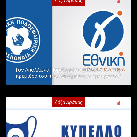
Δόξα Δράμας
1
Τον Απόλλωνα Παραλιμνίου φιλοξενούν στην
πρεμιέρα του πρωταθλήματος οι “μαυραετοί”
Δόξα Δράμας
2