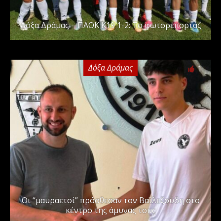
Δόξα Δράμας – ΠΑΟΚ Κ19 1-2: Το φωτορεπορτάζ
Δόξα Δράμας
1
Οι “μαυραετοί” πρόσθεσαν τον Βαϊλεζούδη στο
κέντρο της άμυνας τους