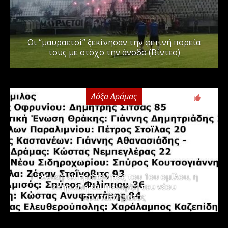
Οι “μαυραετοί” ξεκίνησαν την φετινή πορεία
τους με στόχο την άνοδο (Βίντεο)
Δόξα Δράμας
3
Γ΄ Εθνική: Οι προπονητές του 1ου ομίλου, η
κλήρωση και η έναρξη του νέου
πρωταθλήματος