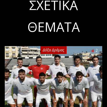
ΣΧΕΤΙΚΆ
ΘΈΜΑΤΑ
Δόξα Δράμας
2