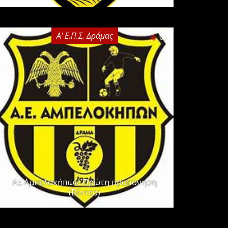
Α' Ε.Π.Σ. Δράμας
0
ΑΕ Αμπελοκήπων: Πρώτη προπόνηση
(Βίντεο)