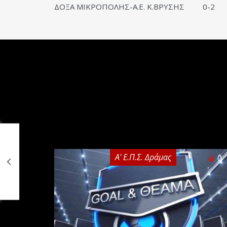
ΔΟΞΑ ΜΙΚΡΟΠΟΛΗΣ-Α.Ε. Κ.ΒΡΥΣΗΣ 0-2
Α' Ε.Π.Σ. Δράμας
0