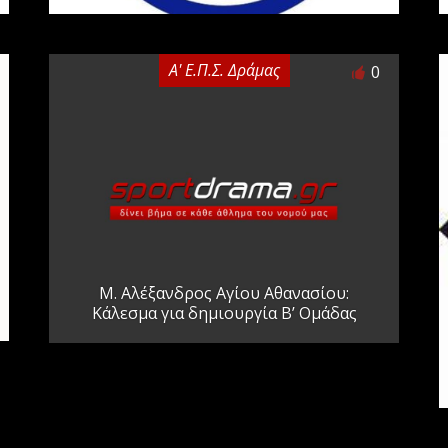
Α' Ε.Π.Σ. Δράμας
0
Μ. Αλέξανδρος Αγίου Αθανασίου:
Κάλεσμα για δημιουργία Β’ Ομάδας