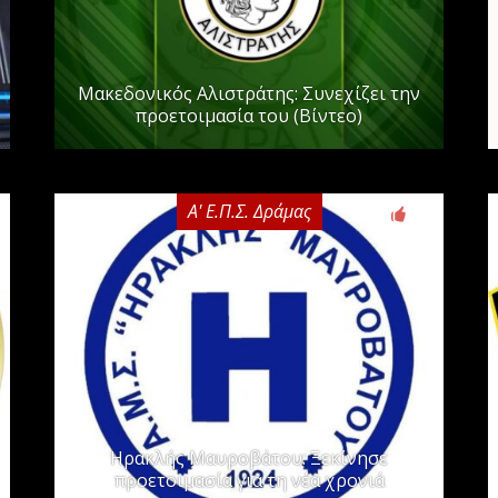
Μακεδονικός Αλιστράτης: Συνεχίζει την
προετοιμασία του (Βίντεο)
Α' Ε.Π.Σ. Δράμας
0
Ηρακλής Μαυροβάτου: Ξεκίνησε
προετοιμασία για τη νέα χρονιά