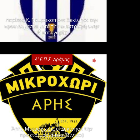
Ακρίτας Κ. Νευροκοπίου: Ξεκίνησε την
προετοιμασία μετά την επιστροφή στην
Α’ κατηγορία
Α' Ε.Π.Σ. Δράμας
0
Άρης Μικροχωρίου: Ξεκίνησε την
προετοιμασία του (Βίντεο)