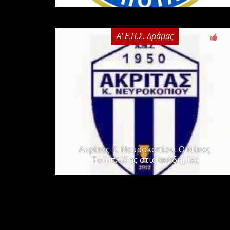
Α' Ε.Π.Σ. Δράμας
0
Ακρίτας Κ. Νευροκοπίου: Ο Νίκος
Τσιμπλίδης στις ακαδημίες