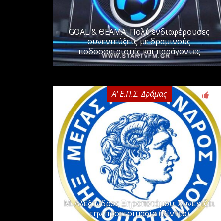
GOAL & ΘΕΑΜΑ: Πολύ ενδιαφέρουσες
συνεντεύξεις με δραμινούς
ποδοσφαιριστές και παράγοντες
Α' Ε.Π.Σ. Δράμας
0
Μ. Αλέξανδρος Ξηροποτάμου: Συνεχίζει
την προετοιμασία (Βίντεο)