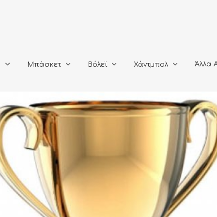
Άλλα Αθλή
Μπάσκετ
Βόλεϊ
Χάντμπολ
Άλλα 
ο
Μπάσκετ
Βόλεϊ
Χάντμπολ