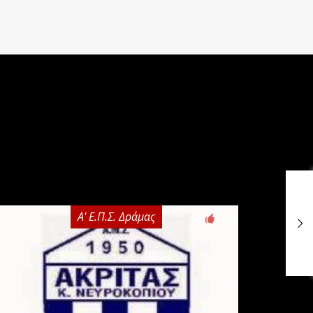
Α' Ε.Π.Σ. Δράμας
0