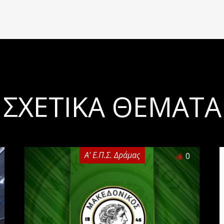
ΣΧΕΤΙΚΆ ΘΈΜΑΤΑ
Α' Ε.Π.Σ. Δράμας
0