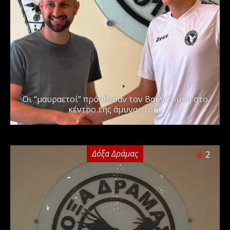
Οι “μαυραετοί” πρόσθεσαν τον Βαϊλεζούδη στο
κέντρο της άμυνας τους
Δόξα Δράμας
2