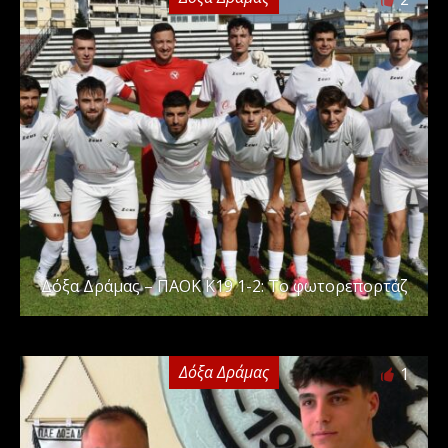
Δόξα Δράμας – ΠΑΟΚ Κ19 1-2: Το φωτορεπορτάζ
Δόξα Δράμας
1