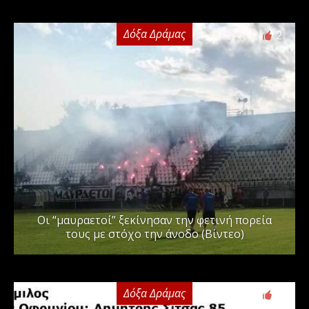
Δόξα Δράμας
2
Οι “μαυραετοί” ξεκίνησαν την φετινή πορεία
τους με στόχο την άνοδο (Βίντεο)
Δόξα Δράμας
3