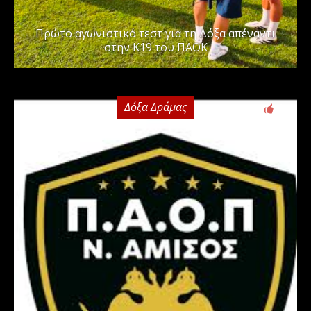
Πρώτο αγωνιστικό τεστ για τη Δόξα απέναντι
στην Κ19 του ΠΑΟΚ
Δόξα Δράμας
0