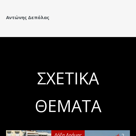
Αντώνης Δεπόλας
ΣΧΕΤΙΚΆ
ΘΈΜΑΤΑ
Δόξα Δράμας
2