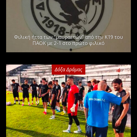
Φιλική ήττα των “μαυραετών” από την Κ19 του
ΠΑΟΚ με 2-1 στο πρώτο φιλικό
Δόξα Δράμας
2