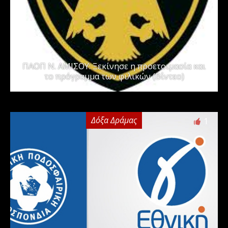
ΠΑΟΠ Ν. ΑΜΙΣΟΥ: Ξεκίνησε η προετοιμασία και
το πρόγραμμα των φιλικών (Βίντεο)
Δόξα Δράμας
1