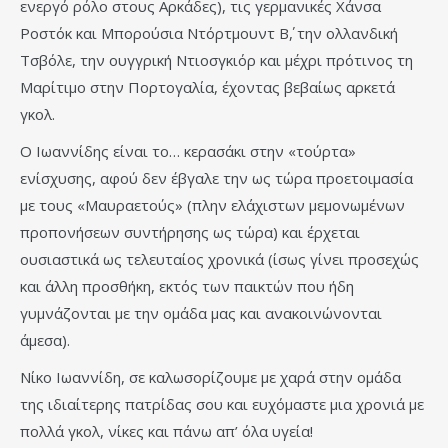
ενεργό ρόλο στους Αρκάδες), τις γερμανικές Χάνσα
Ροστόκ και Μπορούσια Ντόρτμουντ Β΄, την ολλανδική
Τσβόλε, την ουγγρική Ντιοσγκιόρ και μέχρι πρότινος τη
Μαρίτιμο στην Πορτογαλία, έχοντας βεβαίως αρκετά
γκολ.
Ο Ιωαννίδης είναι το… κερασάκι στην «τούρτα»
ενίσχυσης, αφού δεν έβγαλε την ως τώρα προετοιμασία
με τους «Μαυραετούς» (πλην ελάχιστων μεμονωμένων
προπονήσεων συντήρησης ως τώρα) και έρχεται
ουσιαστικά ως τελευταίος χρονικά (ίσως γίνει προσεχώς
και άλλη προσθήκη, εκτός των παικτών που ήδη
γυμνάζονται με την ομάδα μας και ανακοινώνονται
άμεσα).
Νίκο Ιωαννίδη, σε καλωσορίζουμε με χαρά στην ομάδα
της ιδιαίτερης πατρίδας σου και ευχόμαστε μια χρονιά με
πολλά γκολ, νίκες και πάνω απ’ όλα υγεία!