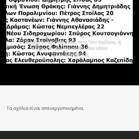
Γ΄ Εθνική: Οι προπονητές του 1ου ομίλου, η
κλήρωση και η έναρξη του νέου
πρωταθλήματος
Τα σχόλια είναι απενεργοποιημένα.