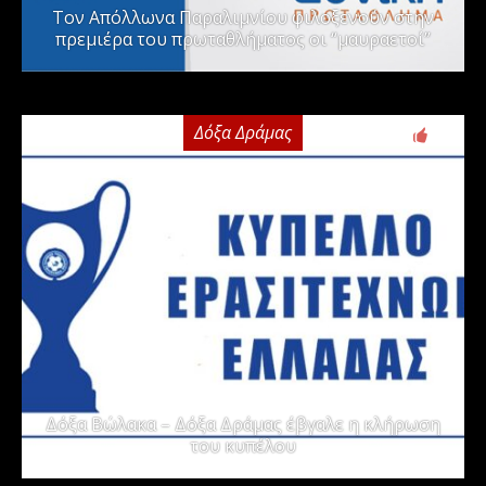
Τον Απόλλωνα Παραλιμνίου φιλοξενούν στην
πρεμιέρα του πρωταθλήματος οι “μαυραετοί”
Δόξα Δράμας
2
Δόξα Βώλακα – Δόξα Δράμας έβγαλε η κλήρωση
του κυπέλου