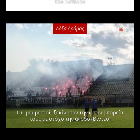
του κυπέλου
Δόξα Δράμας
2
Οι “μαυραετοί” ξεκίνησαν την φετινή πορεία
τους με στόχο την άνοδο (Βίντεο)