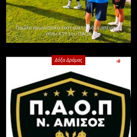
Πρώτο αγωνιστικό τεστ για τη Δόξα απέναντι
στην Κ19 του ΠΑΟΚ
Δόξα Δράμας
0