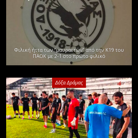
Φιλική ήττα των “μαυραετών” από την Κ19 του
ΠΑΟΚ με 2-1 στο πρώτο φιλικό
Δόξα Δράμας
2