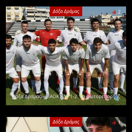
Δόξα Δράμας
2
Δόξα Δράμας – ΠΑΟΚ Κ19 1-2: Το φωτορεπορτάζ
Δόξα Δράμας
1