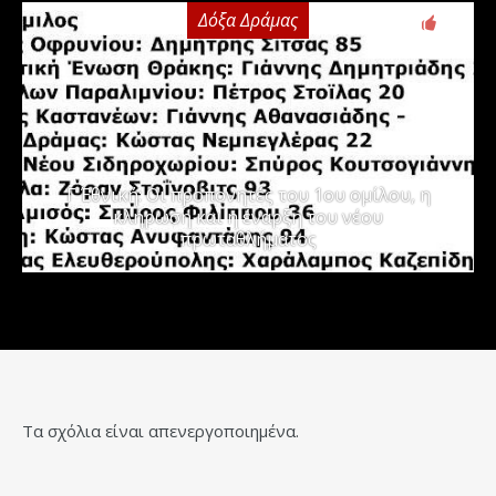
Δόξα Δράμας
3
Γ΄ Εθνική: Οι προπονητές του 1ου ομίλου, η
κλήρωση και η έναρξη του νέου
πρωταθλήματος
Τα σχόλια είναι απενεργοποιημένα.