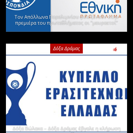
Τον Απόλλωνα Παραλιμνίου φιλοξενούν στην
πρεμιέρα του πρωταθλήματος οι “μαυραετοί”
Δόξα Δράμας
2
Δόξα Βώλακα – Δόξα Δράμας έβγαλε η κλήρωση