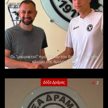
Οι “μαυραετοί” πρόσθεσαν τον Βαϊλεζούδη στο
κέντρο της άμυνας τους
Δόξα Δράμας
2