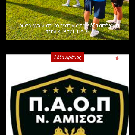
Πρώτο αγωνιστικό τεστ για τη Δόξα απέναντι
στην Κ19 του ΠΑΟΚ
Δόξα Δράμας
0