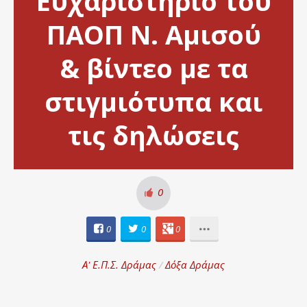
Ευχαριστήριο του
ΠΑΟΠ Ν. Αμισού
& βίντεο με τα
στιγμιότυπα και
τις δηλώσεις
0
0
0
0
Α' Ε.Π.Σ. Δράμας
/
Δόξα Δράμας