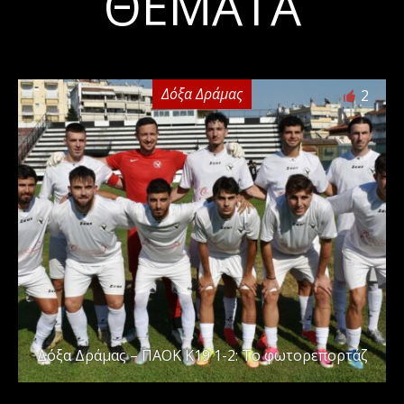
ΘΈΜΑΤΑ
Δόξα Δράμας
2
Δόξα Δράμας – ΠΑΟΚ Κ19 1-2: Το φωτορεπορτάζ