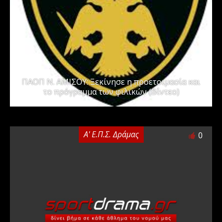
ΠΑΟΠ Ν. ΑΜΙΣΟΥ: Ξεκίνησε η προετοιμασία και
το πρόγραμμα των φιλικών (Βίντεο)
Α' Ε.Π.Σ. Δράμας
0