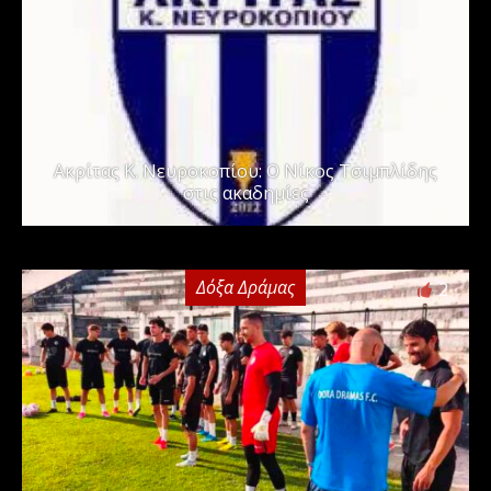
Ακρίτας Κ. Νευροκοπίου: Ο Νίκος Τσιμπλίδης
στις ακαδημίες
Δόξα Δράμας
2