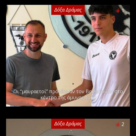
Δόξα Δράμας
1
Οι “μαυραετοί” πρόσθεσαν τον Βαϊλεζούδη στο
κέντρο της άμυνας τους
Δόξα Δράμας
2