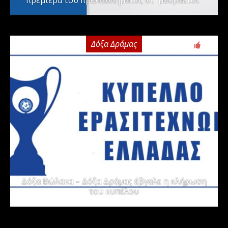
πρεμιέρα του πρωταθλήματος οι “μαυραετοί”
Δόξα Δράμας
2
Δόξα Βώλακα – Δόξα Δράμας έβγαλε η κλήρωση
του κυπέλου