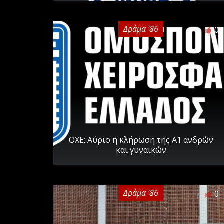
Δράμα '86
0
ΟΧΕ: Αύριο η κλήρωση της Α1 ανδρών
και γυναικών
Δράμα '86
0