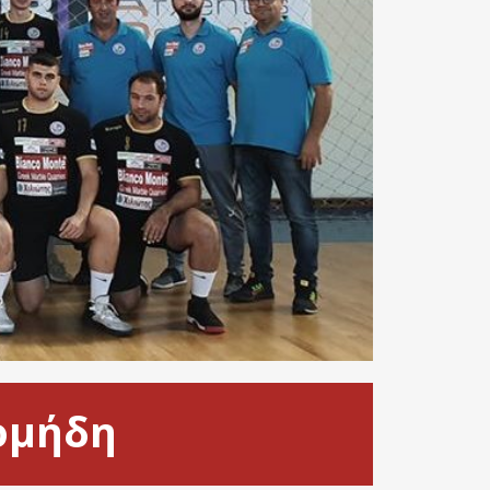
ιομήδη