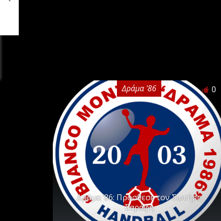
Δράμα '86
0
Δράμα ’86: Πρόσθεσε τον Σωτήρη
Σαράφη