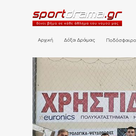
Αρχική
Δόξα Δράμας
Ποδόσφαιρο
Αρχική
Δόξα Δράμας
Ποδόσφαιρ