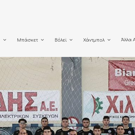
Άλλα Αθλή
Μπάσκετ
Βόλεϊ
Χάντμπολ
Άλλα 
ο
Μπάσκετ
Βόλεϊ
Χάντμπολ