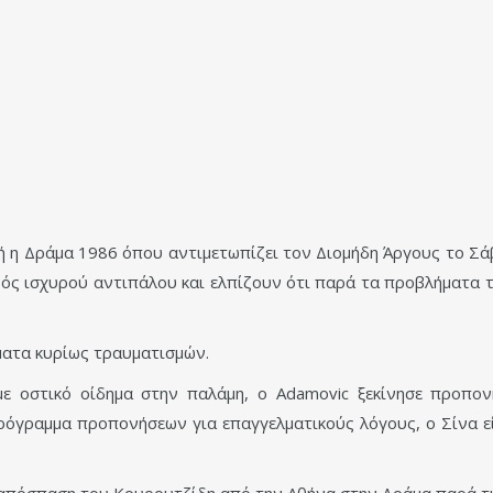
 η Δράμα 1986 όπου αντιμετωπίζει τον Διομήδη Άργους το Σάβ
νός ισχυρού αντιπάλου και ελπίζουν ότι παρά τα προβλήματα
ματα κυρίως τραυματισμών.
με οστικό οίδημα στην παλάμη, ο Adamovic ξεκίνησε προπο
όγραμμα προπονήσεων για επαγγελματικούς λόγους, ο Σίνα ε
 απόσπαση του Κουρουτζίδη από την Αθήνα στην Δράμα παρά τ