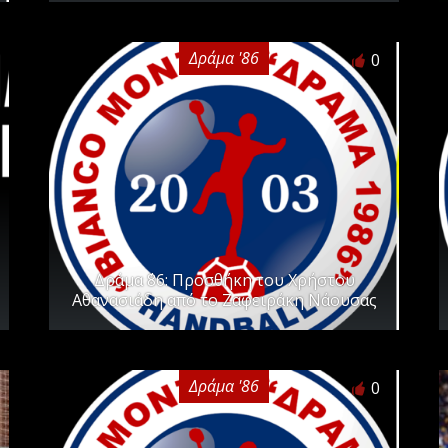
Δράμα '86
0
Δράμα ΄86: Προσθήκη του Χρήστου
Αθανασιάδη από το Ζαφειράκη Νάουσας
Δράμα '86
0