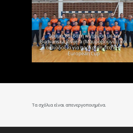
Δράμα ’86: Βατή κλήρωση με τη
Budvanska Rivijera (Μαυροβούνιο) και
αισιοδοξία για πρόκριση στο EHF
European Cup
Τα σχόλια είναι απενεργοποιημένα.