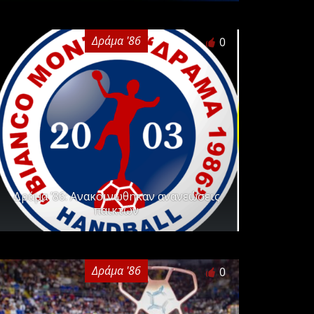
Δράμα '86
0
Δράμα ’86: Ανακοινώθηκαν ανανεώσεις
παικτών
Δράμα '86
0