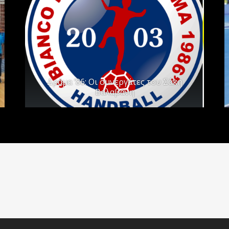
Δράμα ’86: Οι συνεργάτες του Σάκη
Βαλαβάνη