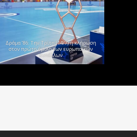
Δράμα ’86: Την Τρίτη (14/7) η κλήρωση
στον πρώτο όμιλο των ευρωπαϊκών
κυπέλλων