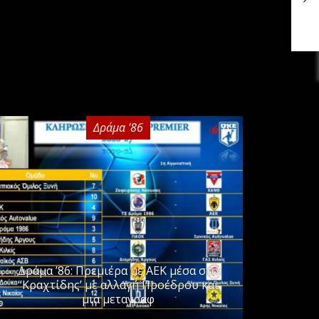
Δράμα '86
0
Δράμα ’86: Πρεμιέρα με ΑΕΚ μέσα στο
“Κραχτίδης’ με αλλαγή Προέδρου και
μια μεταγραφ