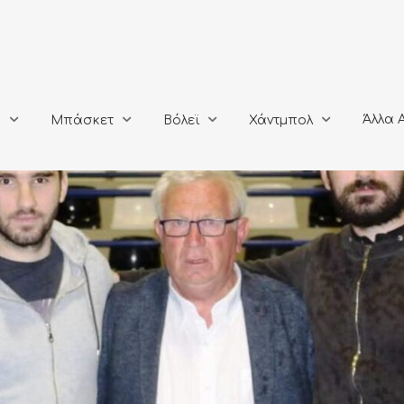
Άλλα Αθλή
Μπάσκετ
Βόλεϊ
Χάντμπολ
Άλλα 
ο
Μπάσκετ
Βόλεϊ
Χάντμπολ