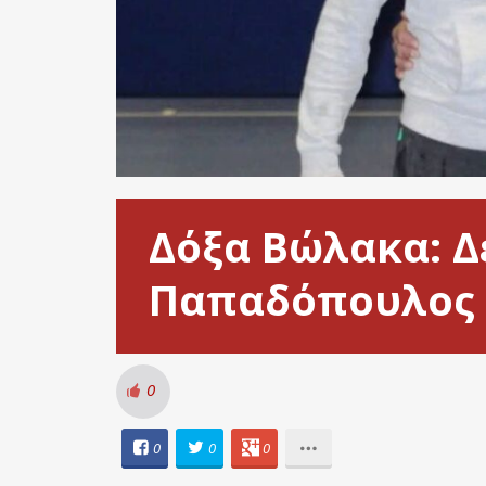
Δόξα Βώλακα: Δ
Παπαδόπουλος
0
0
0
0