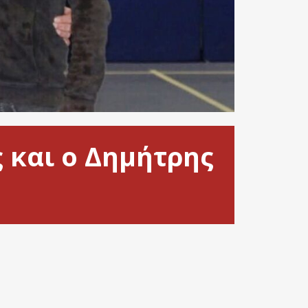
 και ο Δημήτρης