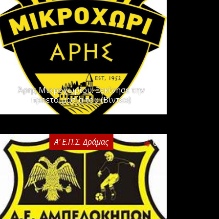
Άρης Μικροχωρίου: Ξεκίνησε την
προετοιμασία του (Βίντεο)
Α' Ε.Π.Σ. Δράμας
0