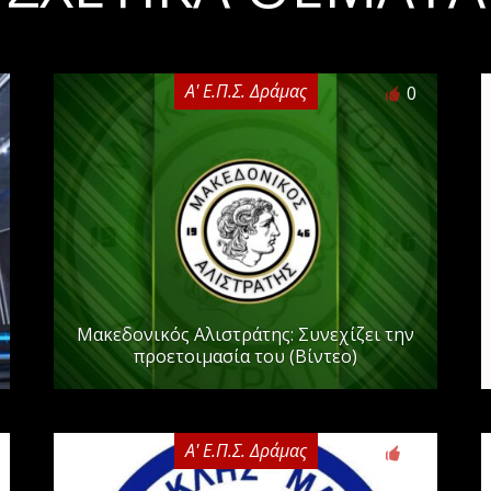
Α' Ε.Π.Σ. Δράμας
0
Μακεδονικός Αλιστράτης: Συνεχίζει την
προετοιμασία του (Βίντεο)
Α' Ε.Π.Σ. Δράμας
0