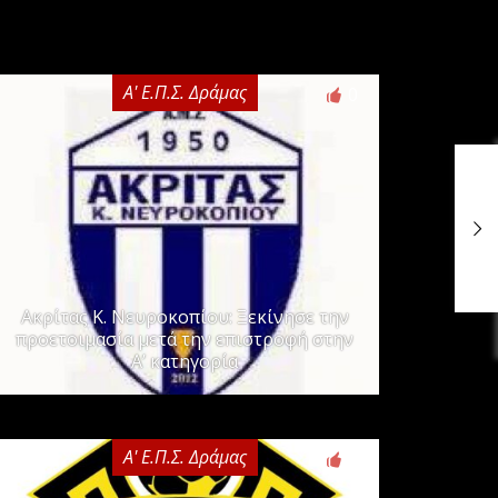
Α' Ε.Π.Σ. Δράμας
0
Ακρίτας Κ. Νευροκοπίου: Ξεκίνησε την
προετοιμασία μετά την επιστροφή στην
Α’ κατηγορία
Α' Ε.Π.Σ. Δράμας
0