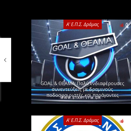
Α' Ε.Π.Σ. Δράμας
0
GOAL & ΘΕΑΜΑ: Πολύ ενδιαφέρουσες
συνεντεύξεις με δραμινούς
ποδοσφαιριστές και παράγοντες
Α' Ε.Π.Σ. Δράμας
0