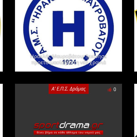
Ηρακλής Μαυροβάτου: Ξεκίνησε
προετοιμασία για τη νέα χρονιά
Α' Ε.Π.Σ. Δράμας
0