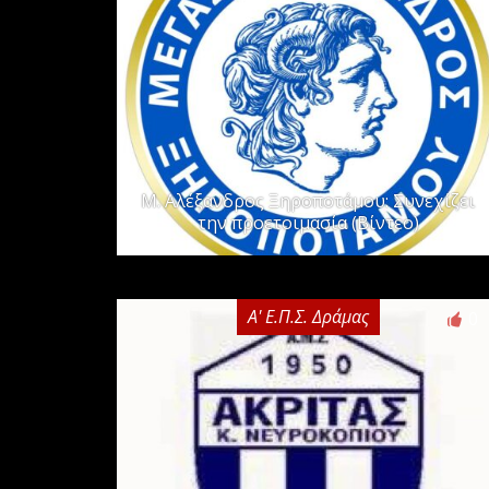
Μ. Αλέξανδρος Ξηροποτάμου: Συνεχίζει
την προετοιμασία (Βίντεο)
Α' Ε.Π.Σ. Δράμας
0