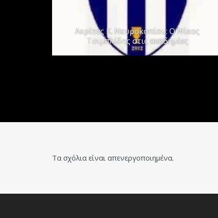
Ακρίτας Κ. Νευροκοπίου: Ο Νίκος
Τσιμπλίδης στις ακαδημίες
Τα σχόλια είναι απενεργοποιημένα.