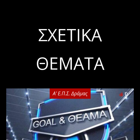
ΣΧΕΤΙΚΆ
ΘΈΜΑΤΑ
Α' Ε.Π.Σ. Δράμας
0