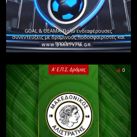
GOAL & ΘΕΑΜΑ: Πολύ ενδιαφέρουσες
συνεντεύξεις με δραμινούς ποδοσφαιριστές και
παράγοντες
Α' Ε.Π.Σ. Δράμας
0