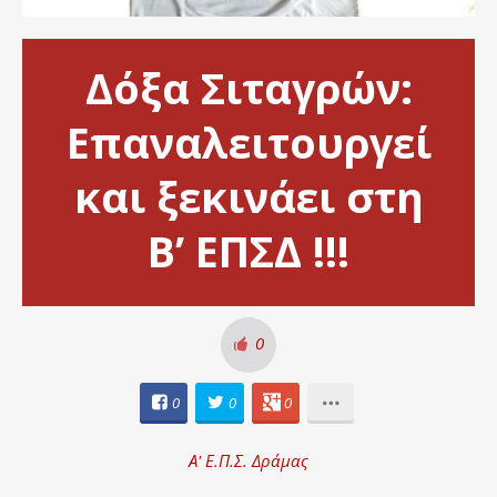
Δόξα Σιταγρών:
Επαναλειτουργεί
και ξεκινάει στη
Β’ ΕΠΣΔ !!!
0
0
0
0
Α' Ε.Π.Σ. Δράμας