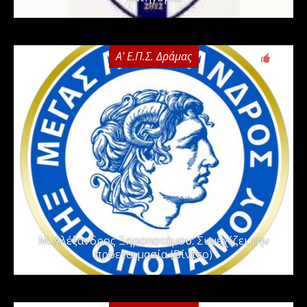
Α' Ε.Π.Σ. Δράμας
0
Μ. Αλέξανδρος Ξηροποτάμου: Συνεχίζει την
προετοιμασία (Βίντεο)