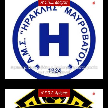
Α' Ε.Π.Σ. Δράμας
0
Ηρακλής Μαυροβάτου: Ξεκίνησε προετοιμασία
για τη νέα χρονιά
Α' Ε.Π.Σ. Δράμας
0