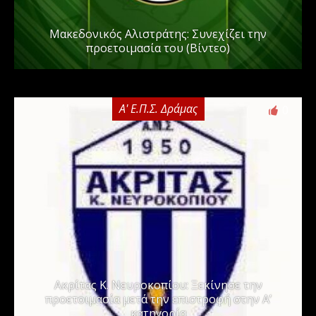
Μακεδονικός Αλιστράτης: Συνεχίζει την
προετοιμασία του (Βίντεο)
Α' Ε.Π.Σ. Δράμας
0
Ακρίτας Κ. Νευροκοπίου: Ξεκίνησε την
προετοιμασία μετά την επιστροφή στην Α’
κατηγορία