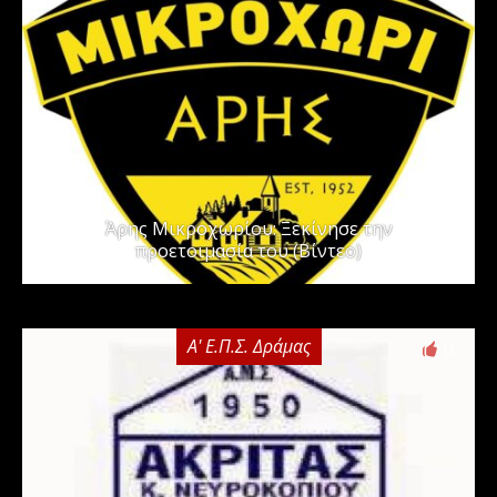
Άρης Μικροχωρίου: Ξεκίνησε την
προετοιμασία του (Βίντεο)
Α' Ε.Π.Σ. Δράμας
0