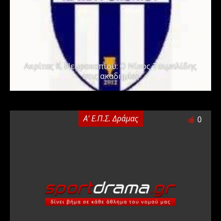
Ακρίτας Κ. Νευροκοπίου: Ο Νίκος Τσιμπλίδης
στις ακαδημίες
Α' Ε.Π.Σ. Δράμας
0