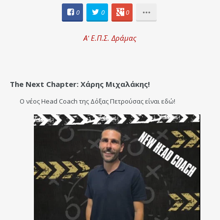
0
0
0
Α' Ε.Π.Σ. Δράμας
The Next Chapter: Χάρης Μιχαλάκης!
Ο νέος Head Coach της Δόξας Πετρούσας είναι εδώ!