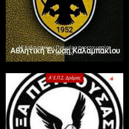
ΑΕ Καλαμπακίου: Πρεμιέρα προετοιμασίας
(Βίντεο)
Α' Ε.Π.Σ. Δράμας
0