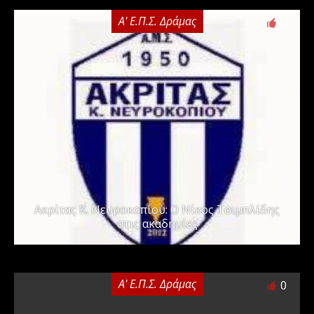
Α' Ε.Π.Σ. Δράμας
0
Ακρίτας Κ. Νευροκοπίου: Ο Νίκος Τσιμπλίδης
στις ακαδημίες
Α' Ε.Π.Σ. Δράμας
0