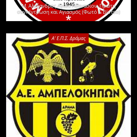
Μ. Αλέξανδρος Αγίου Αθανασίου: Πρώτη
συγκέντρωση και Αγιασμός (Φωτό & Βίντεο)
Α' Ε.Π.Σ. Δράμας
0