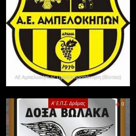
ΑΕ Αμπελοκήπων: Πρώτη προπόνηση (Βίντεο)
Α' Ε.Π.Σ. Δράμας
0