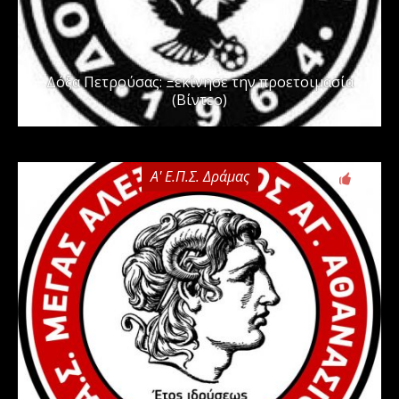
Δόξα Πετρούσας: Ξεκίνησε την προετοιμασία
(Βίντεο)
Α' Ε.Π.Σ. Δράμας
0