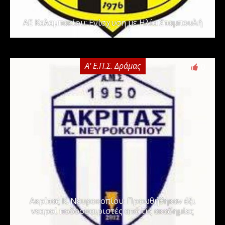
ΑΕ Καλαμπακίου: Ενίσχυση με Ηλία Σταμπουλή
Α' Ε.Π.Σ. Δράμας
0
Ακρίτας Κ. Νευροκοπίου: Προωθήθηκαν έξι
νεαροί ποδοσφαιριστές από τις ακαδημίες