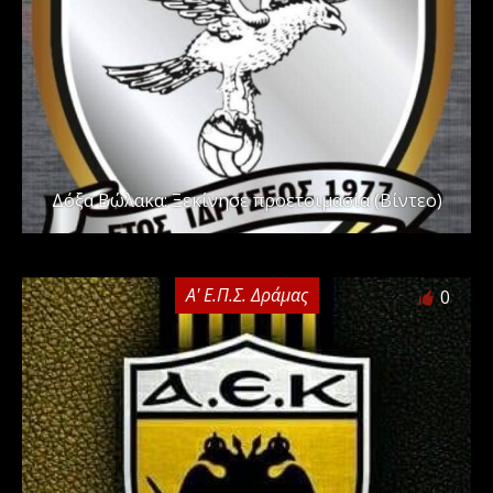
Δόξα Βώλακα: Ξεκίνησε προετοιμασία (Βίντεο)
Α' Ε.Π.Σ. Δράμας
0