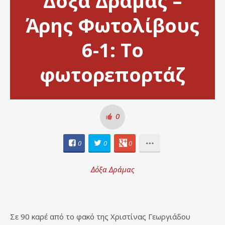
Δόξα Δράμας –
Άρης Φωτολίβους
6-1: Το
φωτορεπορτάζ
0
0
0
0
Δόξα Δράμας
Σε 90 καρέ από το φακό της Χριστίνας Γεωργιάδου