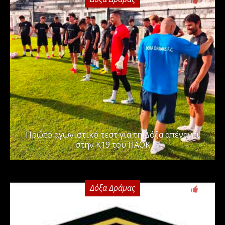
2
Πρώτο αγωνιστικό τεστ για τη Δόξα απέναντι
στην Κ19 του ΠΑΟΚ
Δόξα Δράμας
0