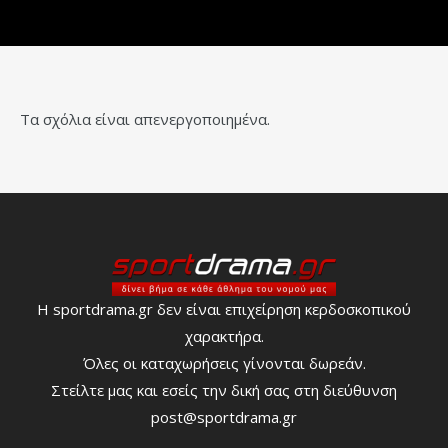
Τα σχόλια είναι απενεργοποιημένα.
Η sportdrama.gr δεν είναι επιχείρηση κερδοσκοπικού
χαρακτήρα.
Όλες οι καταχωρήσεις γίνονται δωρεάν.
Στείλτε μας και εσείς την δική σας στη διεύθυνση
post@sportdrama.gr