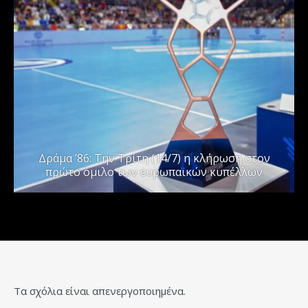
Δράμα ’86: Την Τρίτη (14/7) η κλήρωση στον
πρώτο όμιλο των ευρωπαϊκών κυπέλλων
Τα σχόλια είναι απενεργοποιημένα.