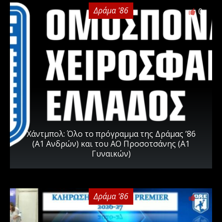
Δράμα '86
0
Χάντμπολ: Όλο το πρόγραμμα της Δράμας ’86
(Α1 Ανδρών) και του ΑΟ Προσοτσάνης (Α1
Γυναικών)
Δράμα '86
0