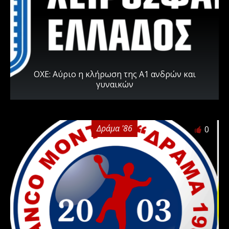
ΟΧΕ: Αύριο η κλήρωση της Α1 ανδρών και
γυναικών
Δράμα '86
0