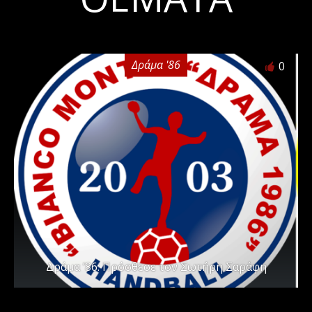
Δράμα '86
0
Δράμα ’86: Πρόσθεσε τον Σωτήρη Σαράφη