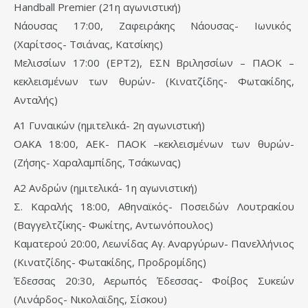
Handball Premier (21η αγωνιστική)
Νάουσας 17:00, Ζαφειράκης Νάουσας- Ιωνικός
(Χαρίτσος- Τσιάνας, Κατσίκης)
Μελισσίων 17:00 (ΕΡΤ2), ΕΣΝ Βριλησσίων – ΠΑΟΚ –
κεκλεισμένων των θυρών- (Κινατζίδης- Φωτακίδης,
Ανταλής)
Α1 Γυναικών (ημιτελικά- 2η αγωνιστική)
ΟΑΚΑ 18:00, ΑΕΚ- ΠΑΟΚ –κεκλεισμένων των θυρών-
(Zήσης- Χαραλαμπίδης, Τσάκωνας)
Α2 Ανδρών (ημιτελικά- 1η αγωνιστική)
Σ. Καραλής 18:00, Αθηναϊκός- Ποσειδών Λουτρακίου
(Βαγγελτζίκης- Φωκίτης, Αντωνόπουλος)
Καματερού 20:00, Λεωνίδας Αγ. Αναργύρων- Πανελλήνιος
(Κινατζίδης- Φωτακίδης, Προδρομίδης)
Έδεσσας 20:30, Αερωπός Έδεσσας- Φοίβος Συκεών
(Λινάρδος- Νικολαϊδης, Σίσκου)