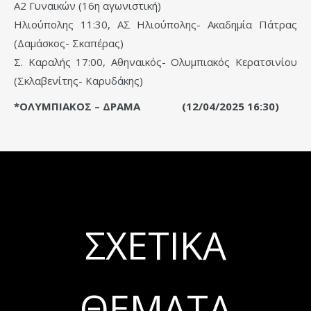
Α2 Γυναικών (16η αγωνιστική)
Ηλιούπολης 11:30, ΑΣ Ηλιούπολης- Ακαδημία Πάτρας
(Δαμάσκος- Σκαπέρας)
Σ. Καραλής 17:00, Αθηναικός- Ολυμπιακός Κερατσινίου
(Σκλαβενίτης- Καρυδάκης)
*ΟΛΥΜΠΙΑΚΟΣ – ΔΡΑΜΑ (12/04/2025 16:30)
ΣΧΕΤΙΚΆ
ΘΈΜΑΤΑ