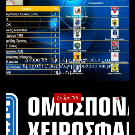
Δράμα ’86: Πρεμιέρα με ΑΕΚ μέσα στο
“Κραχτίδης’ με αλλαγή Προέδρου και μια
μεταγραφ
Δράμα '86
0