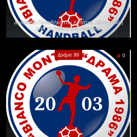
Δράμα ΄86: Προσθήκη του Χρήστου Αθανασιάδη
από το Ζαφειράκη Νάουσας
Δράμα '86
0