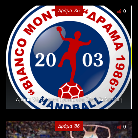
Δράμα '86
0
Δράμα ’86: Οι συνεργάτες του Σάκη Βαλαβάνη
Δράμα '86
0