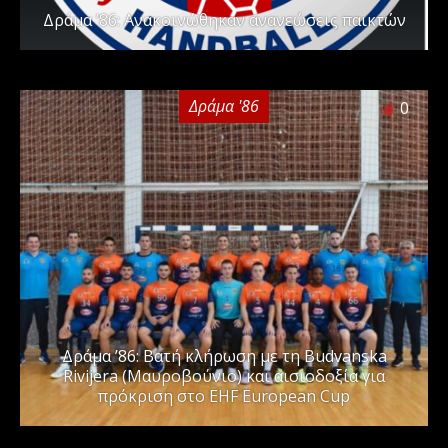
Δράμα ’86: Ανακοινώθηκαν ανανεώσεις παικτών
Δράμα '86
0
Δράμα ’86: Βατή κλήρωση με τη Budvanska
Rivijera (Μαυροβούνιο) και αισιοδοξία για
πρόκριση στο EHF European Cup